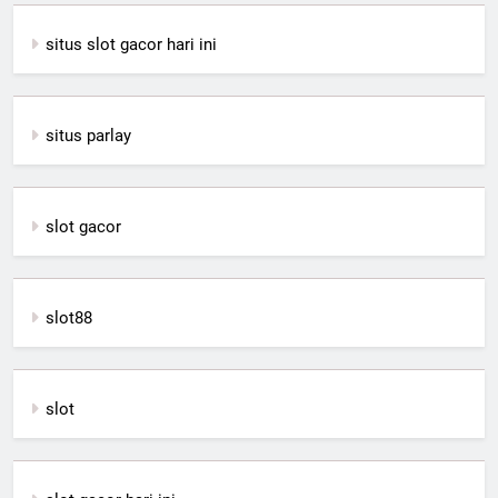
situs slot gacor hari ini
situs parlay
slot gacor
slot88
slot