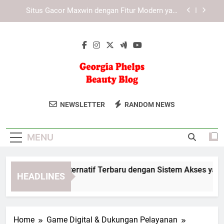
Skip
Situs Gacor Maxwin dengan Fitur Modern yang
to
Banyak Dicari
content
Media Teknologi dan Pengaruhnya terhadap Dunia
Informasi
Media Teknologi dan Pengaruhnya terhadap Dunia
Informasi
LAE138 Link Alternatif Terbaru dengan Sistem
Akses yang Mudah
Georgia Phelps
Georgia Phelps Beauty Blog Memberikan
Situs Gacor Maxwin dengan Fitur Modern yang
NEWSLETTER
RANDOM NEWS
Banyak Dicari
Beauty Blog
Tips Kecantikan, Produk Rekomendasi,
Media Teknologi dan Pengaruhnya terhadap Dunia
Dan Panduan Makeup Untuk Pembaca.
Informasi
MENU
Media Teknologi dan Pengaruhnya terhadap Dunia
Informasi
LAE138 Link Alternatif Terbaru dengan Sistem Akses yang 
HEADLINES
3 Months Ago
Home
Game Digital & Dukungan Pelayanan