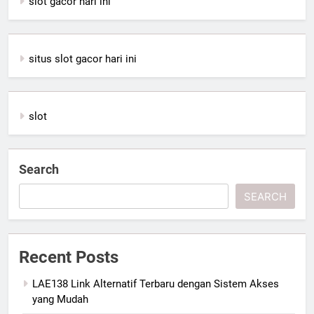
slot gacor hari ini
situs slot gacor hari ini
slot
Search
SEARCH
Recent Posts
LAE138 Link Alternatif Terbaru dengan Sistem Akses
yang Mudah