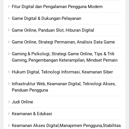
Fitur Digital dan Pengalaman Pengguna Modern
Game Digital & Dukungan Pelayanan
Game Online, Panduan Slot, Hiburan Digital
Game Online, Strategi Permainan, Analisis Data Game
Gaming & Psikologi, Strategi Game Online, Tips & Trik
Gaming, Pengembangan Keterampilan, Mindset Pemain
Hukum Digital, Teknologi Informasi, Keamanan Siber
Infrastruktur Web, Keamanan Digital, Teknologi Akses,
Panduan Pengguna
Judi Online
Keamanan & Edukasi
Keamanan Akses Digital,Manajemen Pengguna,Stabilitas