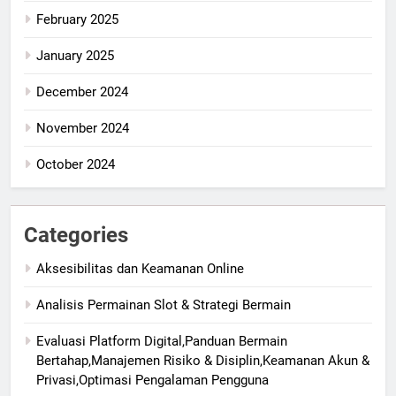
February 2025
January 2025
December 2024
November 2024
October 2024
Categories
Aksesibilitas dan Keamanan Online
Analisis Permainan Slot & Strategi Bermain
Evaluasi Platform Digital,Panduan Bermain
Bertahap,Manajemen Risiko & Disiplin,Keamanan Akun &
Privasi,Optimasi Pengalaman Pengguna