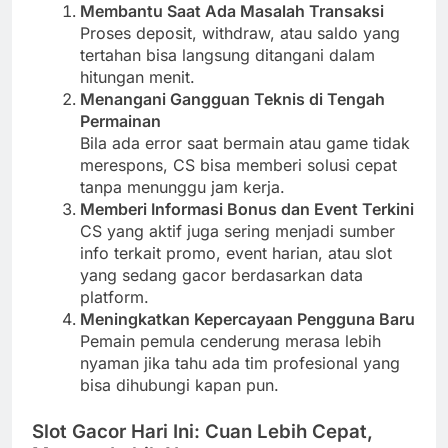
Membantu Saat Ada Masalah Transaksi
Proses deposit, withdraw, atau saldo yang
tertahan bisa langsung ditangani dalam
hitungan menit.
Menangani Gangguan Teknis di Tengah
Permainan
Bila ada error saat bermain atau game tidak
merespons, CS bisa memberi solusi cepat
tanpa menunggu jam kerja.
Memberi Informasi Bonus dan Event Terkini
CS yang aktif juga sering menjadi sumber
info terkait promo, event harian, atau slot
yang sedang gacor berdasarkan data
platform.
Meningkatkan Kepercayaan Pengguna Baru
Pemain pemula cenderung merasa lebih
nyaman jika tahu ada tim profesional yang
bisa dihubungi kapan pun.
Slot Gacor Hari Ini: Cuan Lebih Cepat,