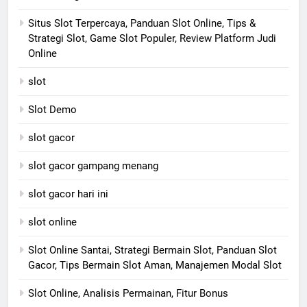
Situs Slot Terpercaya, Panduan Slot Online, Tips &
Strategi Slot, Game Slot Populer, Review Platform Judi
Online
slot
Slot Demo
slot gacor
slot gacor gampang menang
slot gacor hari ini
slot online
Slot Online Santai, Strategi Bermain Slot, Panduan Slot
Gacor, Tips Bermain Slot Aman, Manajemen Modal Slot
Slot Online, Analisis Permainan, Fitur Bonus