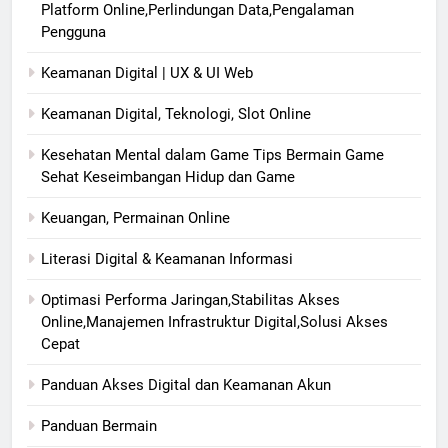
Platform Online,Perlindungan Data,Pengalaman
Pengguna
Keamanan Digital | UX & UI Web
Keamanan Digital, Teknologi, Slot Online
Kesehatan Mental dalam Game Tips Bermain Game
Sehat Keseimbangan Hidup dan Game
Keuangan, Permainan Online
Literasi Digital & Keamanan Informasi
Optimasi Performa Jaringan,Stabilitas Akses
Online,Manajemen Infrastruktur Digital,Solusi Akses
Cepat
Panduan Akses Digital dan Keamanan Akun
Panduan Bermain