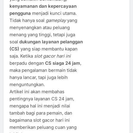
kenyamanan dan kepercayaan
pengguna
menjadi kunci utama.
Tidak hanya soal
gameplay
yang
menyenangkan atau peluang
menang yang tinggi, tetapi juga
soal
dukungan layanan pelanggan
(CS)
yang siap membantu kapan
saja. Ketika
slot gacor hari ini
berpadu dengan
CS siaga 24 jam
,
maka pengalaman bermain tidak
hanya lancar, tapi juga lebih
menguntungkan.
Artikel ini akan membahas
pentingnya layanan CS 24 jam,
mengapa hal ini menjadi nilai
tambah bagi para pemain, dan
bagaimana slot gacor hari ini
memberikan peluang cuan yang