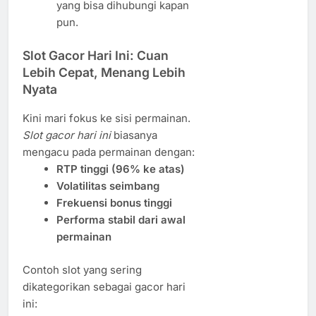
yang bisa dihubungi kapan
pun.
Slot Gacor Hari Ini: Cuan
Lebih Cepat, Menang Lebih
Nyata
Kini mari fokus ke sisi permainan.
Slot gacor hari ini
biasanya
mengacu pada permainan dengan:
RTP tinggi (96% ke atas)
Volatilitas seimbang
Frekuensi bonus tinggi
Performa stabil dari awal
permainan
Contoh slot yang sering
dikategorikan sebagai gacor hari
ini: