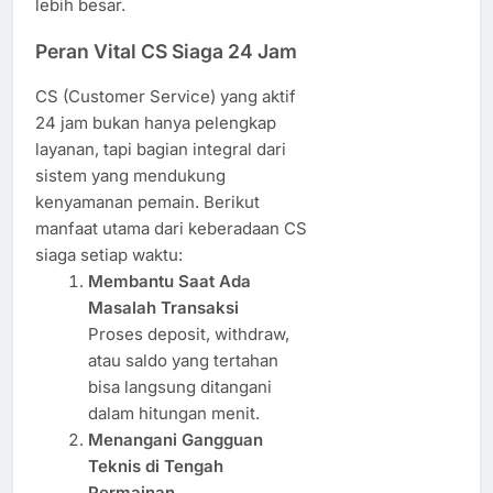
lebih besar.
Peran Vital CS Siaga 24 Jam
CS (Customer Service) yang aktif
24 jam bukan hanya pelengkap
layanan, tapi bagian integral dari
sistem yang mendukung
kenyamanan pemain. Berikut
manfaat utama dari keberadaan CS
siaga setiap waktu:
Membantu Saat Ada
Masalah Transaksi
Proses deposit, withdraw,
atau saldo yang tertahan
bisa langsung ditangani
dalam hitungan menit.
Menangani Gangguan
Teknis di Tengah
Permainan