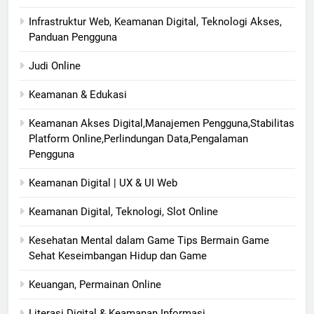
Infrastruktur Web, Keamanan Digital, Teknologi Akses,
Panduan Pengguna
Judi Online
Keamanan & Edukasi
Keamanan Akses Digital,Manajemen Pengguna,Stabilitas
Platform Online,Perlindungan Data,Pengalaman
Pengguna
Keamanan Digital | UX & UI Web
Keamanan Digital, Teknologi, Slot Online
Kesehatan Mental dalam Game Tips Bermain Game
Sehat Keseimbangan Hidup dan Game
Keuangan, Permainan Online
Literasi Digital & Keamanan Informasi