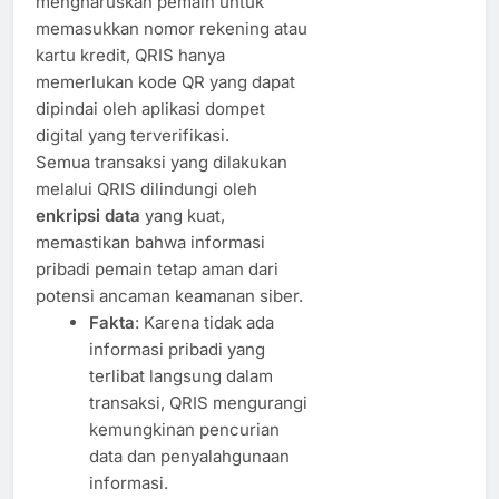
mengharuskan pemain untuk
memasukkan nomor rekening atau
kartu kredit, QRIS hanya
memerlukan kode QR yang dapat
dipindai oleh aplikasi dompet
digital yang terverifikasi.
Semua transaksi yang dilakukan
melalui QRIS dilindungi oleh
enkripsi data
yang kuat,
memastikan bahwa informasi
pribadi pemain tetap aman dari
potensi ancaman keamanan siber.
Fakta
: Karena tidak ada
informasi pribadi yang
terlibat langsung dalam
transaksi, QRIS mengurangi
kemungkinan pencurian
data dan penyalahgunaan
informasi.