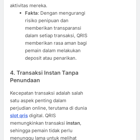
aktivitas mereka.
Fakta
: Dengan mengurangi
risiko penipuan dan
memberikan transparansi
dalam setiap transaksi, QRIS
memberikan rasa aman bagi
pemain dalam melakukan
deposit atau penarikan.
4.
Transaksi Instan Tanpa
Penundaan
Kecepatan transaksi adalah salah
satu aspek penting dalam
perjudian online, terutama di dunia
slot qris
digital. QRIS
memungkinkan transaksi
instan
,
sehingga pemain tidak perlu
menunggu lama untuk melihat