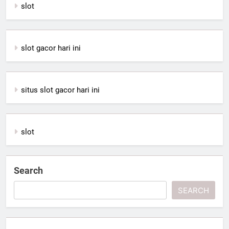
slot
slot gacor hari ini
situs slot gacor hari ini
slot
Search
SEARCH