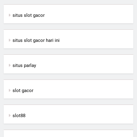
situs slot gacor
situs slot gacor hari ini
situs parlay
slot gacor
slot88