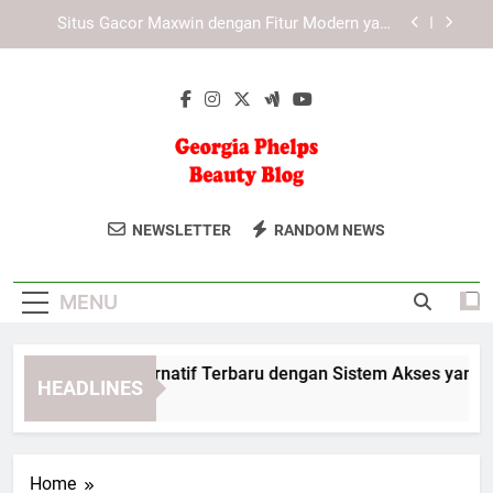
Skip
Media Teknologi dan Pengaruhnya terhadap Dunia
to
Informasi
content
Media Teknologi dan Pengaruhnya terhadap Dunia
Informasi
LAE138 Link Alternatif Terbaru dengan Sistem
Akses yang Mudah
Situs Gacor Maxwin dengan Fitur Modern yang
Banyak Dicari
Georgia Phelps
Georgia Phelps Beauty Blog Memberikan
Media Teknologi dan Pengaruhnya terhadap Dunia
NEWSLETTER
RANDOM NEWS
Informasi
Beauty Blog
Tips Kecantikan, Produk Rekomendasi,
Media Teknologi dan Pengaruhnya terhadap Dunia
Dan Panduan Makeup Untuk Pembaca.
Informasi
MENU
AE138 Link Alternatif Terbaru dengan Sistem Akses yang Mu
HEADLINES
 Months Ago
Home