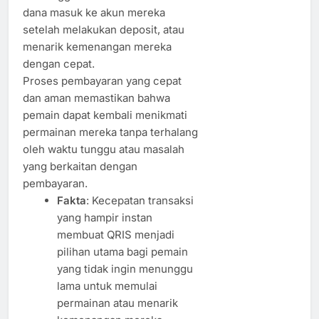
dana masuk ke akun mereka
setelah melakukan deposit, atau
menarik kemenangan mereka
dengan cepat.
Proses pembayaran yang cepat
dan aman memastikan bahwa
pemain dapat kembali menikmati
permainan mereka tanpa terhalang
oleh waktu tunggu atau masalah
yang berkaitan dengan
pembayaran.
Fakta
: Kecepatan transaksi
yang hampir instan
membuat QRIS menjadi
pilihan utama bagi pemain
yang tidak ingin menunggu
lama untuk memulai
permainan atau menarik