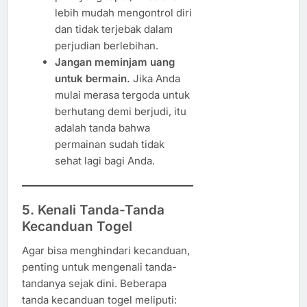
lebih mudah mengontrol diri
dan tidak terjebak dalam
perjudian berlebihan.
Jangan meminjam uang
untuk bermain.
Jika Anda
mulai merasa tergoda untuk
berhutang demi berjudi, itu
adalah tanda bahwa
permainan sudah tidak
sehat lagi bagi Anda.
5. Kenali Tanda-Tanda
Kecanduan Togel
Agar bisa menghindari kecanduan,
penting untuk mengenali tanda-
tandanya sejak dini. Beberapa
tanda kecanduan togel meliputi: