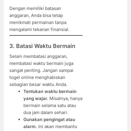
Dengan memiliki batasan
anggaran, Anda bisa tetap
menikmati permainan tanpa
mengalami tekanan finansial.
3. Batasi Waktu Bermain
Selain membatasi anggaran,
membatasi waktu bermain juga
sangat penting. Jangan sampai
togel online menghabiskan
sebagian besar waktu Anda.
Tentukan waktu bermain
yang wajar.
Misalnya, hanya
bermain selama satu atau
dua jam dalam sehari.
Gunakan pengingat atau
alarm.
Ini akan membantu