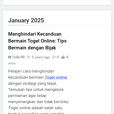
January 2025
Menghindari Kecanduan
Bermain Togel Online: Tips
Bermain dengan Bijak
0d8cff8
2 years ago
0
8
mins
Pelajari cara menghindari
kecanduan bermain
Togel online
dengan strategi yang tepat.
Temukan tips untuk mengelola
permainan agar tetap
menyenangkan dan tidak berisiko.
Togel online adalah salah satu
bentuk perjudian yang semakin