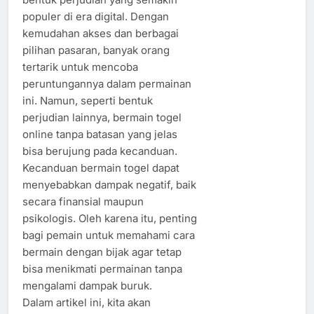
populer di era digital. Dengan
kemudahan akses dan berbagai
pilihan pasaran, banyak orang
tertarik untuk mencoba
peruntungannya dalam permainan
ini. Namun, seperti bentuk
perjudian lainnya, bermain togel
online tanpa batasan yang jelas
bisa berujung pada kecanduan.
Kecanduan bermain togel dapat
menyebabkan dampak negatif, baik
secara finansial maupun
psikologis. Oleh karena itu, penting
bagi pemain untuk memahami cara
bermain dengan bijak agar tetap
bisa menikmati permainan tanpa
mengalami dampak buruk.
Dalam artikel ini, kita akan