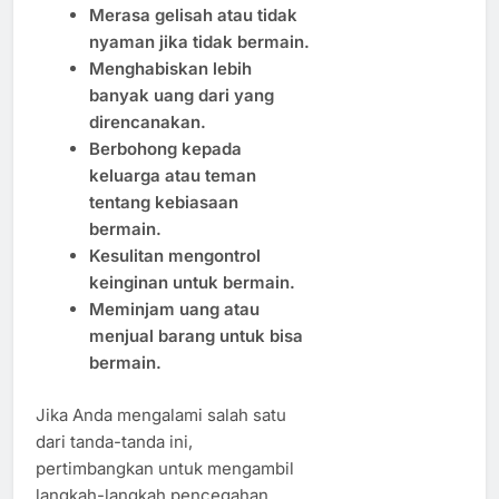
Merasa gelisah atau tidak
nyaman jika tidak bermain.
Menghabiskan lebih
banyak uang dari yang
direncanakan.
Berbohong kepada
keluarga atau teman
tentang kebiasaan
bermain.
Kesulitan mengontrol
keinginan untuk bermain.
Meminjam uang atau
menjual barang untuk bisa
bermain.
Jika Anda mengalami salah satu
dari tanda-tanda ini,
pertimbangkan untuk mengambil
langkah-langkah pencegahan