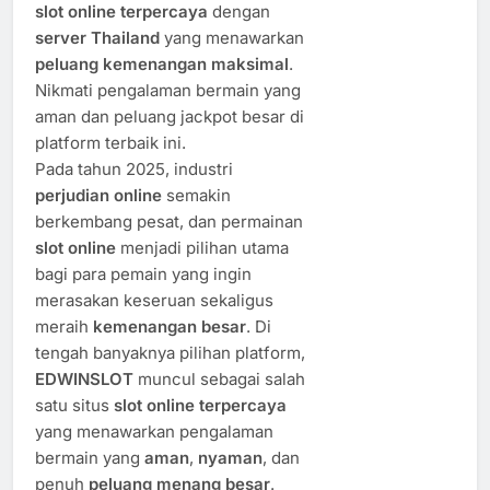
slot online terpercaya
dengan
server Thailand
yang menawarkan
peluang kemenangan maksimal
.
Nikmati pengalaman bermain yang
aman dan peluang jackpot besar di
platform terbaik ini.
Pada tahun 2025, industri
perjudian online
semakin
berkembang pesat, dan permainan
slot online
menjadi pilihan utama
bagi para pemain yang ingin
merasakan keseruan sekaligus
meraih
kemenangan besar
. Di
tengah banyaknya pilihan platform,
EDWINSLOT
muncul sebagai salah
satu situs
slot online terpercaya
yang menawarkan pengalaman
bermain yang
aman
,
nyaman
, dan
penuh
peluang menang besar
.