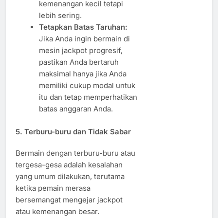
kemenangan kecil tetapi
lebih sering.
Tetapkan Batas Taruhan:
Jika Anda ingin bermain di
mesin jackpot progresif,
pastikan Anda bertaruh
maksimal hanya jika Anda
memiliki cukup modal untuk
itu dan tetap memperhatikan
batas anggaran Anda.
5.
Terburu-buru dan Tidak Sabar
Bermain dengan terburu-buru atau
tergesa-gesa adalah kesalahan
yang umum dilakukan, terutama
ketika pemain merasa
bersemangat mengejar jackpot
atau kemenangan besar.