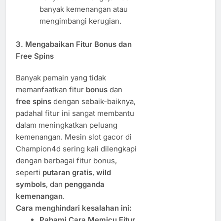
banyak kemenangan atau
mengimbangi kerugian.
3.
Mengabaikan Fitur Bonus dan
Free Spins
Banyak pemain yang tidak
memanfaatkan fitur
bonus
dan
free spins
dengan sebaik-baiknya,
padahal fitur ini sangat membantu
dalam meningkatkan peluang
kemenangan. Mesin slot gacor di
Champion4d sering kali dilengkapi
dengan berbagai fitur bonus,
seperti
putaran gratis
,
wild
symbols
, dan
pengganda
kemenangan
.
Cara menghindari kesalahan ini:
Pahami Cara Memicu Fitur