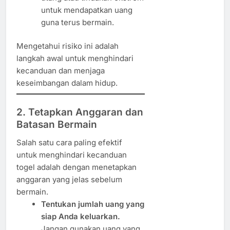
untuk mendapatkan uang
guna terus bermain.
Mengetahui risiko ini adalah
langkah awal untuk menghindari
kecanduan dan menjaga
keseimbangan dalam hidup.
2. Tetapkan Anggaran dan
Batasan Bermain
Salah satu cara paling efektif
untuk menghindari kecanduan
togel adalah dengan menetapkan
anggaran yang jelas sebelum
bermain.
Tentukan jumlah uang yang
siap Anda keluarkan.
Jangan gunakan uang yang