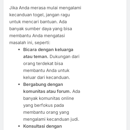
Jika Anda merasa mulai mengalami
kecanduan togel, jangan ragu
untuk mencari bantuan. Ada
banyak sumber daya yang bisa
membantu Anda mengatasi
masalah ini, seperti:
Bicara dengan keluarga
atau teman.
Dukungan dari
orang terdekat bisa
membantu Anda untuk
keluar dari kecanduan.
Bergabung dengan
komunitas atau forum.
Ada
banyak komunitas online
yang berfokus pada
membantu orang yang
mengalami kecanduan judi.
Konsultasi dengan