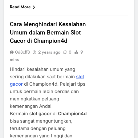
Read More
Cara Menghindari Kesalahan
Umum dalam Bermain Slot
Gacor di Champion4d
0d8cff8
2 years ago
0
9
mins
Hindari kesalahan umum yang
sering dilakukan saat bermain
slot
gacor
di Champion4d. Pelajari tips
untuk bermain lebih cerdas dan
meningkatkan peluang
kemenangan Anda!
Bermain
slot gacor
di
Champion4d
bisa sangat menguntungkan,
terutama dengan peluang
kemenangan yang tinggi dan