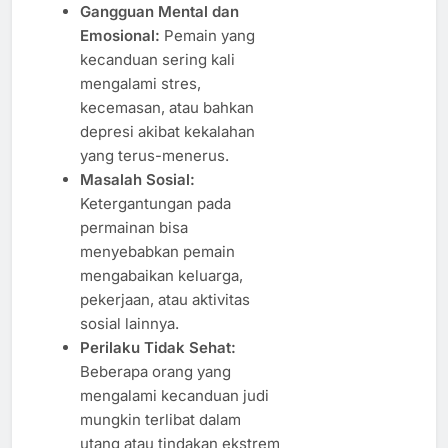
Gangguan Mental dan
Emosional:
Pemain yang
kecanduan sering kali
mengalami stres,
kecemasan, atau bahkan
depresi akibat kekalahan
yang terus-menerus.
Masalah Sosial:
Ketergantungan pada
permainan bisa
menyebabkan pemain
mengabaikan keluarga,
pekerjaan, atau aktivitas
sosial lainnya.
Perilaku Tidak Sehat:
Beberapa orang yang
mengalami kecanduan judi
mungkin terlibat dalam
utang atau tindakan ekstrem