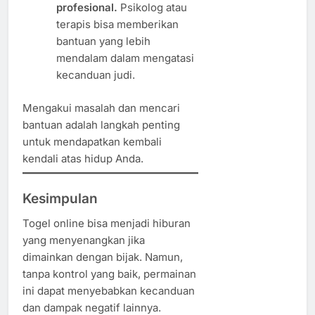
profesional.
Psikolog atau
terapis bisa memberikan
bantuan yang lebih
mendalam dalam mengatasi
kecanduan judi.
Mengakui masalah dan mencari
bantuan adalah langkah penting
untuk mendapatkan kembali
kendali atas hidup Anda.
Kesimpulan
Togel online bisa menjadi hiburan
yang menyenangkan jika
dimainkan dengan bijak. Namun,
tanpa kontrol yang baik, permainan
ini dapat menyebabkan kecanduan
dan dampak negatif lainnya.