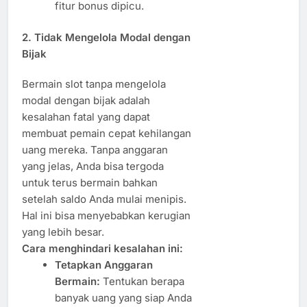
fitur bonus dipicu.
2.
Tidak Mengelola Modal dengan
Bijak
Bermain slot tanpa mengelola
modal dengan bijak adalah
kesalahan fatal yang dapat
membuat pemain cepat kehilangan
uang mereka. Tanpa anggaran
yang jelas, Anda bisa tergoda
untuk terus bermain bahkan
setelah saldo Anda mulai menipis.
Hal ini bisa menyebabkan kerugian
yang lebih besar.
Cara menghindari kesalahan ini:
Tetapkan Anggaran
Bermain:
Tentukan berapa
banyak uang yang siap Anda