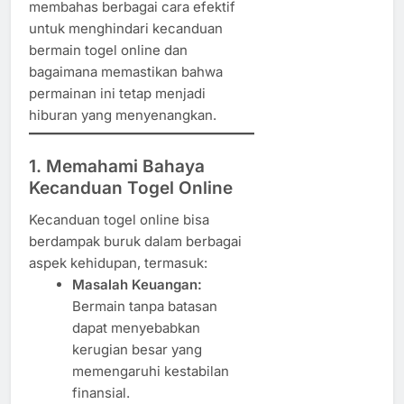
membahas berbagai cara efektif
untuk menghindari kecanduan
bermain togel online dan
bagaimana memastikan bahwa
permainan ini tetap menjadi
hiburan yang menyenangkan.
1. Memahami Bahaya
Kecanduan Togel Online
Kecanduan togel online bisa
berdampak buruk dalam berbagai
aspek kehidupan, termasuk:
Masalah Keuangan:
Bermain tanpa batasan
dapat menyebabkan
kerugian besar yang
memengaruhi kestabilan
finansial.