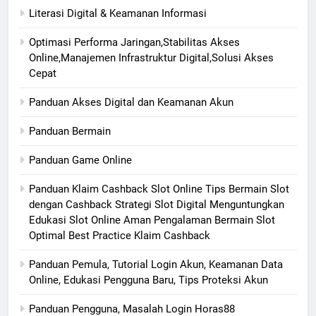
Literasi Digital & Keamanan Informasi
Optimasi Performa Jaringan,Stabilitas Akses
Online,Manajemen Infrastruktur Digital,Solusi Akses
Cepat
Panduan Akses Digital dan Keamanan Akun
Panduan Bermain
Panduan Game Online
Panduan Klaim Cashback Slot Online Tips Bermain Slot
dengan Cashback Strategi Slot Digital Menguntungkan
Edukasi Slot Online Aman Pengalaman Bermain Slot
Optimal Best Practice Klaim Cashback
Panduan Pemula, Tutorial Login Akun, Keamanan Data
Online, Edukasi Pengguna Baru, Tips Proteksi Akun
Panduan Pengguna, Masalah Login Horas88