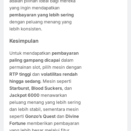
adalah pilihan ideal bagi mereka
yang ingin mendapatkan
pembayaran yang lebih sering
dengan peluang menang yang
lebih konsisten.
Kesimpulan
Untuk mendapatkan
pembayaran
paling gampang dicapai
dalam
permainan slot, pilih mesin dengan
RTP tinggi
dan
volatilitas rendah
hingga sedang
. Mesin seperti
Starburst
,
Blood Suckers
, dan
Jackpot 6000
menawarkan
peluang menang yang lebih sering
dan lebih stabil, sementara mesin
seperti
Gonzo’s Quest
dan
Divine
Fortune
memberikan pembayaran
yang lebih besar melalui fitur