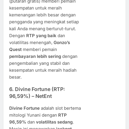
(putaran gratis) memberi pemain
kesempatan untuk meraih
kemenangan lebih besar dengan
pengganda yang meningkat setiap
kali Anda menang berturut-turut.
Dengan
RTP yang baik
dan
volatilitas menengah,
Gonzo’s
Quest
memberi pemain
pembayaran lebih sering
dengan
pengembalian yang stabil dan
kesempatan untuk meraih hadiah
besar.
6.
Divine Fortune (RTP:
96,59%) – NetEnt
Divine Fortune
adalah slot bertema
mitologi Yunani dengan
RTP
96,59%
dan
volatilitas sedang
.
Mesin ini menawarkan
jackpot