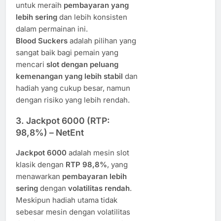
untuk meraih
pembayaran yang
lebih sering
dan lebih konsisten
dalam permainan ini.
Blood Suckers
adalah pilihan yang
sangat baik bagi pemain yang
mencari
slot dengan peluang
kemenangan yang lebih stabil
dan
hadiah yang cukup besar, namun
dengan risiko yang lebih rendah.
3.
Jackpot 6000 (RTP:
98,8%) – NetEnt
Jackpot 6000
adalah mesin slot
klasik dengan
RTP 98,8%
, yang
menawarkan
pembayaran lebih
sering
dengan
volatilitas rendah
.
Meskipun hadiah utama tidak
sebesar mesin dengan volatilitas