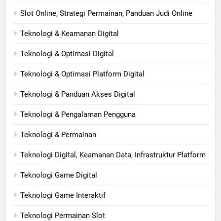
Slot Online, Strategi Permainan, Panduan Judi Online
Teknologi & Keamanan Digital
Teknologi & Optimasi Digital
Teknologi & Optimasi Platform Digital
Teknologi & Panduan Akses Digital
Teknologi & Pengalaman Pengguna
Teknologi & Permainan
Teknologi Digital, Keamanan Data, Infrastruktur Platform
Teknologi Game Digital
Teknologi Game Interaktif
Teknologi Permainan Slot