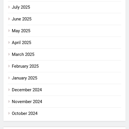
July 2025
June 2025
May 2025
April 2025
March 2025
February 2025
January 2025
December 2024
November 2024
October 2024