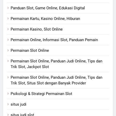
Panduan Slot, Game Online, Edukasi Digital
Permainan Kartu, Kasino Online, Hiburan
Permainan Kasino, Slot Online
Permainan Online, Informasi Slot, Panduan Pemain
Permainan Slot Online
Permainan Slot Online, Panduan Judi Online, Tips dan
Trik Slot, Jackpot Slot
Permainan Slot Online, Panduan Judi Online, Tips dan
Trik Slot, Situs Slot dengan Banyak Provider
Psikologi & Strategi Permainan Slot
situs judi
situs judi slot