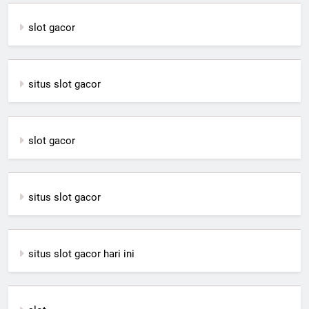
slot gacor
situs slot gacor
slot gacor
situs slot gacor
situs slot gacor hari ini