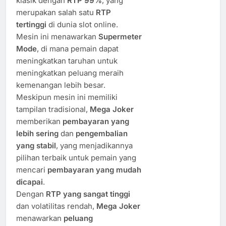
klasik dengan
RTP 99%
, yang
merupakan salah satu
RTP
tertinggi
di dunia slot online.
Mesin ini menawarkan
Supermeter
Mode
, di mana pemain dapat
meningkatkan taruhan untuk
meningkatkan peluang meraih
kemenangan lebih besar.
Meskipun mesin ini memiliki
tampilan tradisional,
Mega Joker
memberikan
pembayaran yang
lebih sering
dan
pengembalian
yang stabil
, yang menjadikannya
pilihan terbaik untuk pemain yang
mencari
pembayaran yang mudah
dicapai
.
Dengan
RTP yang sangat tinggi
dan volatilitas rendah,
Mega Joker
menawarkan
peluang