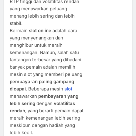
RTP tinggi dan volatilitas rendah
yang menawarkan peluang
menang lebih sering dan lebih
stabil.
Bermain
slot online
adalah cara
yang menyenangkan dan
menghibur untuk meraih
kemenangan. Namun, salah satu
tantangan terbesar yang dihadapi
banyak pemain adalah memilih
mesin slot yang memberi peluang
pembayaran paling gampang
dicapai
. Beberapa mesin
slot
menawarkan
pembayaran yang
lebih sering
dengan
volatilitas
rendah
, yang berarti pemain dapat
meraih kemenangan lebih sering
meskipun dengan hadiah yang
lebih kecil.