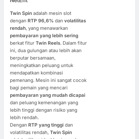
NetEnt
Twin Spin
adalah mesin slot
dengan
RTP 96,6%
dan
volatilitas
rendah
, yang menawarkan
pembayaran yang lebih sering
berkat fitur
Twin Reels
. Dalam fitur
ini, dua gulungan atau lebih akan
berputar bersamaan,
meningkatkan peluang untuk
mendapatkan kombinasi
pemenang. Mesin ini sangat cocok
bagi pemain yang mencari
pembayaran yang mudah dicapai
dan peluang kemenangan yang
lebih tinggi dengan risiko yang
lebih rendah.
Dengan
RTP yang tinggi
dan
volatilitas rendah,
Twin Spin