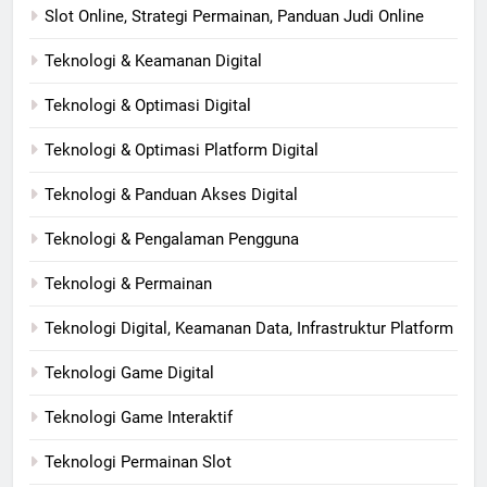
Slot Online, Strategi Permainan, Panduan Judi Online
Teknologi & Keamanan Digital
Teknologi & Optimasi Digital
Teknologi & Optimasi Platform Digital
Teknologi & Panduan Akses Digital
Teknologi & Pengalaman Pengguna
Teknologi & Permainan
Teknologi Digital, Keamanan Data, Infrastruktur Platform
Teknologi Game Digital
Teknologi Game Interaktif
Teknologi Permainan Slot