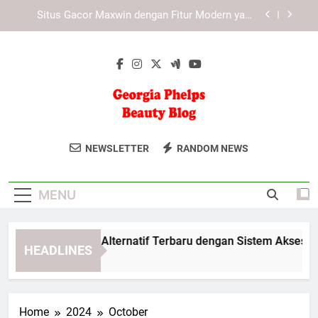
Skip
Situs Gacor Maxwin dengan Fitur Modern yang
to
Banyak Dicari
content
Media Teknologi dan Pengaruhnya terhadap Dunia
Informasi
Media Teknologi dan Pengaruhnya terhadap Dunia
Informasi
LAE138 Link Alternatif Terbaru dengan Sistem
Akses yang Mudah
Georgia Phelps
Georgia Phelps Beauty Blog Memberikan
Situs Gacor Maxwin dengan Fitur Modern yang
NEWSLETTER
RANDOM NEWS
Banyak Dicari
Beauty Blog
Tips Kecantikan, Produk Rekomendasi,
Media Teknologi dan Pengaruhnya terhadap Dunia
Dan Panduan Makeup Untuk Pembaca.
Informasi
MENU
Media Teknologi dan Pengaruhnya terhadap Dunia
Informasi
LAE138 Link Alternatif Terbaru dengan Sistem Akses ya
HEADLINES
3 Months Ago
Home
2024
October