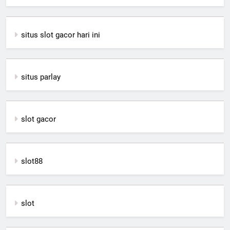
situs slot gacor hari ini
situs parlay
slot gacor
slot88
slot