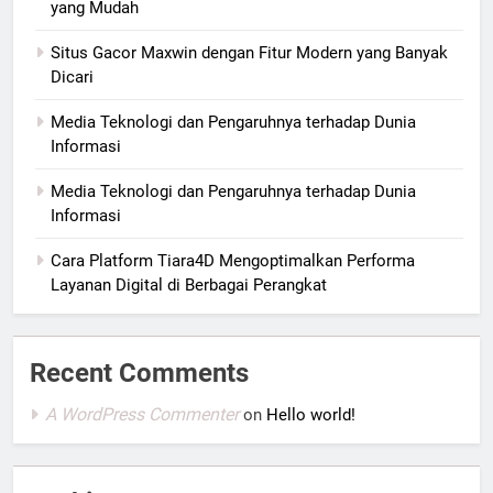
yang Mudah
Situs Gacor Maxwin dengan Fitur Modern yang Banyak
Dicari
Media Teknologi dan Pengaruhnya terhadap Dunia
Informasi
Media Teknologi dan Pengaruhnya terhadap Dunia
Informasi
Cara Platform Tiara4D Mengoptimalkan Performa
Layanan Digital di Berbagai Perangkat
Recent Comments
A WordPress Commenter
on
Hello world!