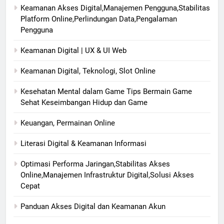
Keamanan Akses Digital,Manajemen Pengguna,Stabilitas
Platform Online,Perlindungan Data,Pengalaman
Pengguna
Keamanan Digital | UX & UI Web
Keamanan Digital, Teknologi, Slot Online
Kesehatan Mental dalam Game Tips Bermain Game
Sehat Keseimbangan Hidup dan Game
Keuangan, Permainan Online
Literasi Digital & Keamanan Informasi
Optimasi Performa Jaringan,Stabilitas Akses
Online,Manajemen Infrastruktur Digital,Solusi Akses
Cepat
Panduan Akses Digital dan Keamanan Akun