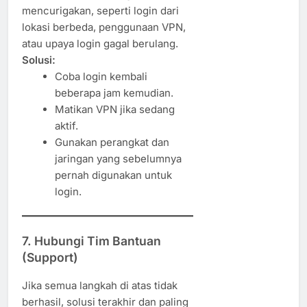
mencurigakan, seperti login dari
lokasi berbeda, penggunaan VPN,
atau upaya login gagal berulang.
Solusi:
Coba login kembali
beberapa jam kemudian.
Matikan VPN jika sedang
aktif.
Gunakan perangkat dan
jaringan yang sebelumnya
pernah digunakan untuk
login.
7. Hubungi Tim Bantuan
(Support)
Jika semua langkah di atas tidak
berhasil, solusi terakhir dan paling