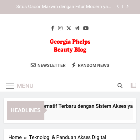
Banyak Dicari
Skip
Media Teknologi dan Pengaruhnya terhadap Dunia
to
Informasi
content
Media Teknologi dan Pengaruhnya terhadap Dunia
Informasi
LAE138 Link Alternatif Terbaru dengan Sistem
Akses yang Mudah
Situs Gacor Maxwin dengan Fitur Modern yang
Banyak Dicari
Georgia Phelps
Georgia Phelps Beauty Blog Memberikan
Media Teknologi dan Pengaruhnya terhadap Dunia
NEWSLETTER
RANDOM NEWS
Beauty Blog
Tips Kecantikan, Produk Rekomendasi,
Informasi
Dan Panduan Makeup Untuk Pembaca.
Media Teknologi dan Pengaruhnya terhadap Dunia
Informasi
MENU
LAE138 Link Alternatif Terbaru dengan Sistem Akses yang M
HEADLINES
3 Months Ago
Home
Teknologi & Panduan Akses Digital