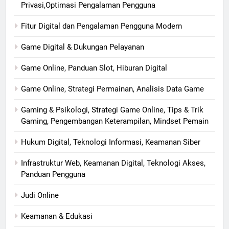
Privasi,Optimasi Pengalaman Pengguna
Fitur Digital dan Pengalaman Pengguna Modern
Game Digital & Dukungan Pelayanan
Game Online, Panduan Slot, Hiburan Digital
Game Online, Strategi Permainan, Analisis Data Game
Gaming & Psikologi, Strategi Game Online, Tips & Trik
Gaming, Pengembangan Keterampilan, Mindset Pemain
Hukum Digital, Teknologi Informasi, Keamanan Siber
Infrastruktur Web, Keamanan Digital, Teknologi Akses,
Panduan Pengguna
Judi Online
Keamanan & Edukasi