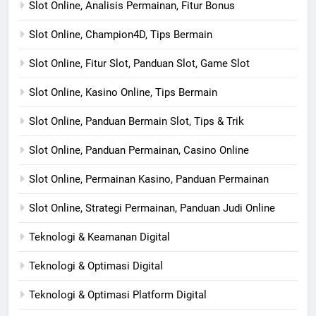
Slot Online, Analisis Permainan, Fitur Bonus
Slot Online, Champion4D, Tips Bermain
Slot Online, Fitur Slot, Panduan Slot, Game Slot
Slot Online, Kasino Online, Tips Bermain
Slot Online, Panduan Bermain Slot, Tips & Trik
Slot Online, Panduan Permainan, Casino Online
Slot Online, Permainan Kasino, Panduan Permainan
Slot Online, Strategi Permainan, Panduan Judi Online
Teknologi & Keamanan Digital
Teknologi & Optimasi Digital
Teknologi & Optimasi Platform Digital