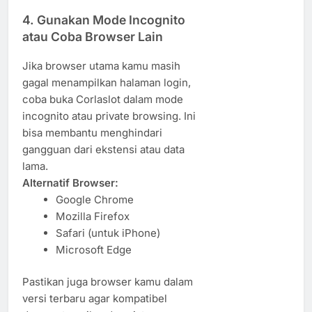
4. Gunakan Mode Incognito
atau Coba Browser Lain
Jika browser utama kamu masih
gagal menampilkan halaman login,
coba buka Corlaslot dalam mode
incognito atau private browsing. Ini
bisa membantu menghindari
gangguan dari ekstensi atau data
lama.
Alternatif Browser:
Google Chrome
Mozilla Firefox
Safari (untuk iPhone)
Microsoft Edge
Pastikan juga browser kamu dalam
versi terbaru agar kompatibel