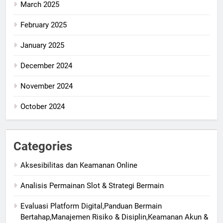
March 2025
February 2025
January 2025
December 2024
November 2024
October 2024
Categories
Aksesibilitas dan Keamanan Online
Analisis Permainan Slot & Strategi Bermain
Evaluasi Platform Digital,Panduan Bermain
Bertahap,Manajemen Risiko & Disiplin,Keamanan Akun &