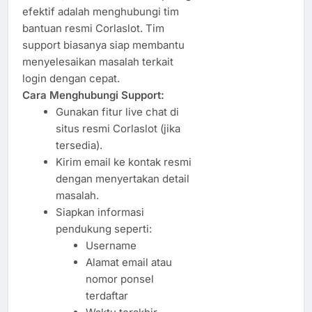
efektif adalah menghubungi tim
bantuan resmi Corlaslot. Tim
support biasanya siap membantu
menyelesaikan masalah terkait
login dengan cepat.
Cara Menghubungi Support:
Gunakan fitur live chat di
situs resmi Corlaslot (jika
tersedia).
Kirim email ke kontak resmi
dengan menyertakan detail
masalah.
Siapkan informasi
pendukung seperti:
Username
Alamat email atau
nomor ponsel
terdaftar