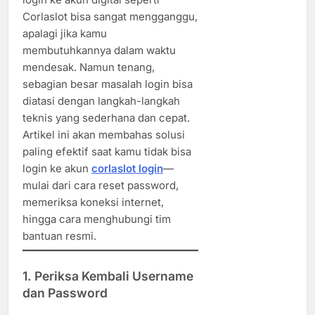
Corlaslot bisa sangat mengganggu,
apalagi jika kamu
membutuhkannya dalam waktu
mendesak. Namun tenang,
sebagian besar masalah login bisa
diatasi dengan langkah-langkah
teknis yang sederhana dan cepat.
Artikel ini akan membahas solusi
paling efektif saat kamu tidak bisa
login ke akun
corlaslot login
—
mulai dari cara reset password,
memeriksa koneksi internet,
hingga cara menghubungi tim
bantuan resmi.
1. Periksa Kembali Username
dan Password