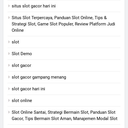
situs slot gacor hari ini
Situs Slot Terpercaya, Panduan Slot Online, Tips &
Strategi Slot, Game Slot Populer, Review Platform Judi
Online
slot
Slot Demo
slot gacor
slot gacor gampang menang
slot gacor hari ini
slot online
Slot Online Santai, Strategi Bermain Slot, Panduan Slot
Gacor, Tips Bermain Slot Aman, Manajemen Modal Slot