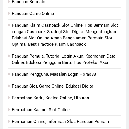
Panduan Bermain
Panduan Game Online
Panduan Klaim Cashback Slot Online Tips Bermain Slot
dengan Cashback Strategi Slot Digital Menguntungkan
Edukasi Slot Online Aman Pengalaman Bermain Slot
Optimal Best Practice Klaim Cashback
Panduan Pemula, Tutorial Login Akun, Keamanan Data
Online, Edukasi Pengguna Baru, Tips Proteksi Akun
Panduan Pengguna, Masalah Login Horas88
Panduan Slot, Game Online, Edukasi Digital
Permainan Kartu, Kasino Online, Hiburan
Permainan Kasino, Slot Online
Permainan Online, Informasi Slot, Panduan Pemain