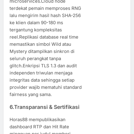
microservices.Cloud node
terdekat pemain memproses RNG
lalu mengirim hasil hash SHA-256
ke klien dalam 90-180 ms
tergantung kompleksitas
reel.Replikasi database real time
memastikan simbol Wild atau
Mystery ditampilkan sinkron di
seluruh perangkat tanpa
glitch.Enkripsi TLS 1.3 dan audit
independen triwulan menjaga
integritas data sehingga setiap
provider wajib mematuhi standard
fairness yang sama.
6.Transparansi & Sertifikasi
Horas88 mempublikasikan
dashboard RTP dan Hit Rate
mingguan per judul,memberi