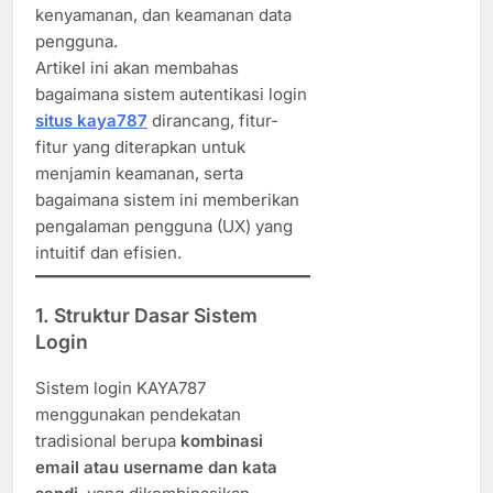
kenyamanan, dan keamanan data
pengguna.
Artikel ini akan membahas
bagaimana sistem autentikasi login
situs kaya787
dirancang, fitur-
fitur yang diterapkan untuk
menjamin keamanan, serta
bagaimana sistem ini memberikan
pengalaman pengguna (UX) yang
intuitif dan efisien.
1.
Struktur Dasar Sistem
Login
Sistem login KAYA787
menggunakan pendekatan
tradisional berupa
kombinasi
email atau username dan kata