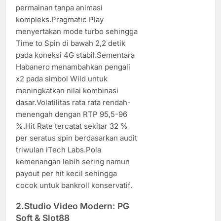
permainan tanpa animasi
kompleks.Pragmatic Play
menyertakan mode turbo sehingga
Time to Spin di bawah 2,2 detik
pada koneksi 4G stabil.Sementara
Habanero menambahkan pengali
x2 pada simbol Wild untuk
meningkatkan nilai kombinasi
dasar.Volatilitas rata rata rendah-
menengah dengan RTP 95,5-96
%.Hit Rate tercatat sekitar 32 %
per seratus spin berdasarkan audit
triwulan iTech Labs.Pola
kemenangan lebih sering namun
payout per hit kecil sehingga
cocok untuk bankroll konservatif.
2.Studio Video Modern: PG
Soft & Slot88