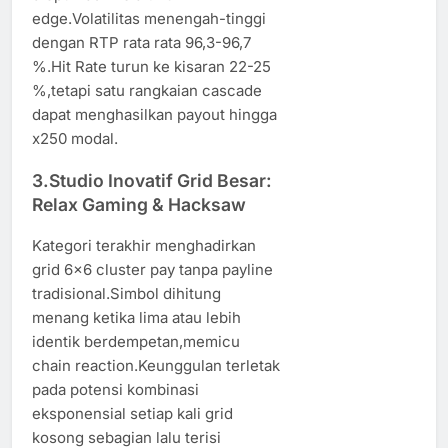
edge.Volatilitas menengah-tinggi
dengan RTP rata rata 96,3-96,7
%.Hit Rate turun ke kisaran 22-25
%,tetapi satu rangkaian cascade
dapat menghasilkan payout hingga
x250 modal.
3.Studio Inovatif Grid Besar:
Relax Gaming & Hacksaw
Kategori terakhir menghadirkan
grid 6×6 cluster pay tanpa payline
tradisional.Simbol dihitung
menang ketika lima atau lebih
identik berdempetan,memicu
chain reaction.Keunggulan terletak
pada potensi kombinasi
eksponensial setiap kali grid
kosong sebagian lalu terisi