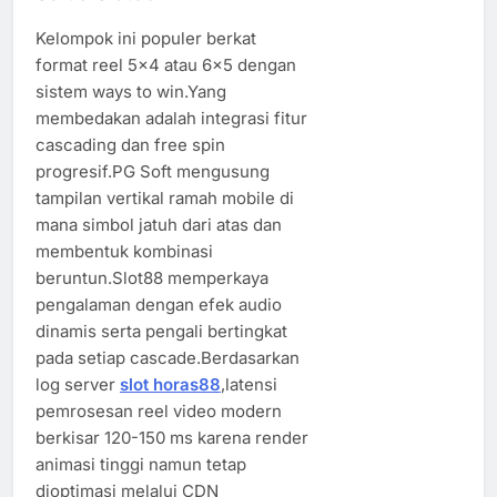
Kelompok ini populer berkat
format reel 5×4 atau 6×5 dengan
sistem ways to win.Yang
membedakan adalah integrasi fitur
cascading dan free spin
progresif.PG Soft mengusung
tampilan vertikal ramah mobile di
mana simbol jatuh dari atas dan
membentuk kombinasi
beruntun.Slot88 memperkaya
pengalaman dengan efek audio
dinamis serta pengali bertingkat
pada setiap cascade.Berdasarkan
log server
slot horas88
,latensi
pemrosesan reel video modern
berkisar 120-150 ms karena render
animasi tinggi namun tetap
dioptimasi melalui CDN