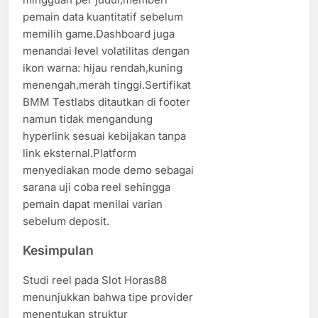
pemain data kuantitatif sebelum
memilih game.Dashboard juga
menandai level volatilitas dengan
ikon warna: hijau rendah,kuning
menengah,merah tinggi.Sertifikat
BMM Testlabs ditautkan di footer
namun tidak mengandung
hyperlink sesuai kebijakan tanpa
link eksternal.Platform
menyediakan mode demo sebagai
sarana uji coba reel sehingga
pemain dapat menilai varian
sebelum deposit.
Kesimpulan
Studi reel pada Slot Horas88
menunjukkan bahwa tipe provider
menentukan struktur