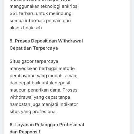
menggunakan teknologi enkripsi
SSL terbaru untuk melindungi
semua informasi pemain dari
akses tidak sah.
5. Proses Deposit dan Withdrawal
Cepat dan Terpercaya
Situs gacor terpercaya
menyediakan berbagai metode
pembayaran yang mudah, aman,
dan cepat baik untuk deposit
maupun penarikan dana. Proses
withdrawal yang cepat tanpa
hambatan juga menjadi indikator
situs yang profesional.
6. Layanan Pelanggan Profesional
dan Responsif