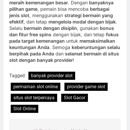
meraih kemenangan besar
. Dengan
banyaknya
pilihan game
, pemain bisa mencoba
berbagai
jenis slot
, menggunakan
strategi bermain yang
efektif
, dan tetap
mengelola modal dengan bijak
.
Selalu
bermain dengan disiplin
, gunakan
bonus
dan fitur free spins
dengan bijak, dan tetap
fokus
pada target kemenangan
untuk
memaksimalkan
keuntungan Anda
. Semoga
keberuntungan selalu
berpihak pada Anda
dan
selamat bermain di situs
slot dengan banyak provider
!
Tagged:
banyak provider slot
permainan slot online
provider game slot
situs slot terpercaya
Slot Gacor
Slot Online