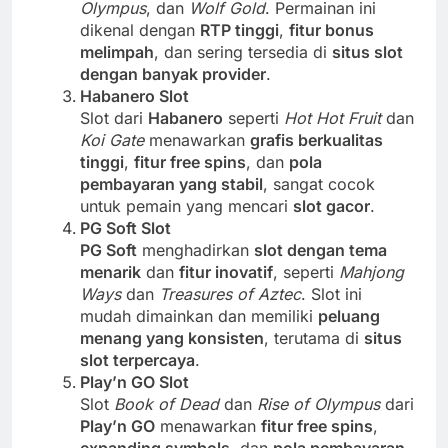
Olympus
, dan
Wolf Gold
. Permainan ini
dikenal dengan
RTP tinggi
,
fitur bonus
melimpah
, dan sering tersedia di
situs slot
dengan banyak provider
.
Habanero Slot
Slot dari
Habanero
seperti
Hot Hot Fruit
dan
Koi Gate
menawarkan
grafis berkualitas
tinggi
,
fitur free spins
, dan
pola
pembayaran yang stabil
, sangat cocok
untuk pemain yang mencari
slot gacor
.
PG Soft Slot
PG Soft
menghadirkan
slot dengan tema
menarik
dan
fitur inovatif
, seperti
Mahjong
Ways
dan
Treasures of Aztec
. Slot ini
mudah dimainkan dan memiliki
peluang
menang yang konsisten
, terutama di
situs
slot terpercaya
.
Play’n GO Slot
Slot
Book of Dead
dan
Rise of Olympus
dari
Play’n GO
menawarkan
fitur free spins
,