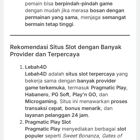
pemain bisa
berpindah-pindah game
dengan mudah jika merasa
bosan dengan
permainan yang sama
, menjaga
semangat
bermain tetap tinggi
.
Rekomendasi Situs Slot dengan Banyak
Provider dan Terpercaya
Lebah4D
Lebah4D
adalah
situs slot terpercaya
yang
bekerja sama dengan
banyak provider
game terkemuka
, termasuk
Pragmatic Play
,
Habanero
,
PG Soft
,
Play’n GO
, dan
Microgaming
. Situs ini menawarkan
proses
transaksi cepat
,
bonus menarik
, dan
layanan pelanggan 24 jam
.
Pragmatic Play Slot
Pragmatic Play
menyediakan berbagai
slot
populer
seperti
Sweet Bonanza
,
Gates of