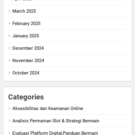
March 2025
February 2025
January 2025
December 2024
November 2024
October 2024
Categories
Aksesibilitas dan Keamanan Online
Analisis Permainan Slot & Strategi Bermain
Evaluasi Platform Digital,Panduan Bermain