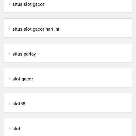
situs slot gacor
situs slot gacor hari ini
situs parlay
slot gacor
slot88
slot