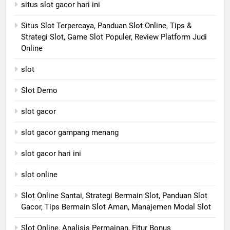
situs slot gacor hari ini
Situs Slot Terpercaya, Panduan Slot Online, Tips &
Strategi Slot, Game Slot Populer, Review Platform Judi
Online
slot
Slot Demo
slot gacor
slot gacor gampang menang
slot gacor hari ini
slot online
Slot Online Santai, Strategi Bermain Slot, Panduan Slot
Gacor, Tips Bermain Slot Aman, Manajemen Modal Slot
Slot Online, Analisis Permainan, Fitur Bonus