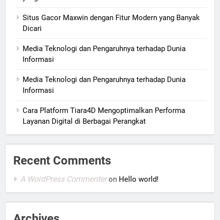
Situs Gacor Maxwin dengan Fitur Modern yang Banyak
Dicari
Media Teknologi dan Pengaruhnya terhadap Dunia
Informasi
Media Teknologi dan Pengaruhnya terhadap Dunia
Informasi
Cara Platform Tiara4D Mengoptimalkan Performa
Layanan Digital di Berbagai Perangkat
Recent Comments
A WordPress Commenter
on
Hello world!
Archives