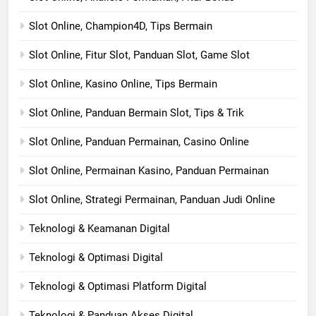
Slot Online, Champion4D, Tips Bermain
Slot Online, Fitur Slot, Panduan Slot, Game Slot
Slot Online, Kasino Online, Tips Bermain
Slot Online, Panduan Bermain Slot, Tips & Trik
Slot Online, Panduan Permainan, Casino Online
Slot Online, Permainan Kasino, Panduan Permainan
Slot Online, Strategi Permainan, Panduan Judi Online
Teknologi & Keamanan Digital
Teknologi & Optimasi Digital
Teknologi & Optimasi Platform Digital
Teknologi & Panduan Akses Digital