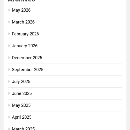
May 2026
March 2026
February 2026
January 2026
December 2025
September 2025
July 2025
June 2025
May 2025
April 2025
March 2025