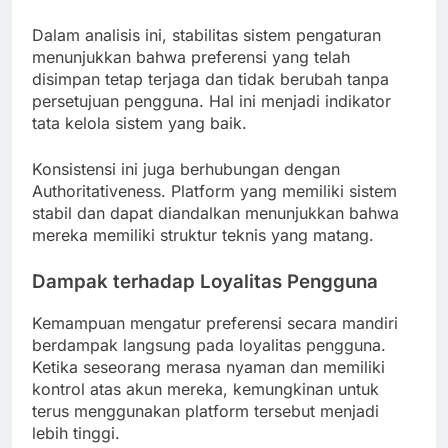
Dalam analisis ini, stabilitas sistem pengaturan
menunjukkan bahwa preferensi yang telah
disimpan tetap terjaga dan tidak berubah tanpa
persetujuan pengguna. Hal ini menjadi indikator
tata kelola sistem yang baik.
Konsistensi ini juga berhubungan dengan
Authoritativeness. Platform yang memiliki sistem
stabil dan dapat diandalkan menunjukkan bahwa
mereka memiliki struktur teknis yang matang.
Dampak terhadap Loyalitas Pengguna
Kemampuan mengatur preferensi secara mandiri
berdampak langsung pada loyalitas pengguna.
Ketika seseorang merasa nyaman dan memiliki
kontrol atas akun mereka, kemungkinan untuk
terus menggunakan platform tersebut menjadi
lebih tinggi.