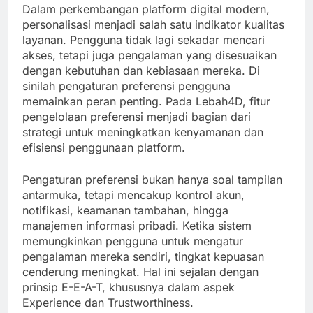
Dalam perkembangan platform digital modern,
personalisasi menjadi salah satu indikator kualitas
layanan. Pengguna tidak lagi sekadar mencari
akses, tetapi juga pengalaman yang disesuaikan
dengan kebutuhan dan kebiasaan mereka. Di
sinilah pengaturan preferensi pengguna
memainkan peran penting. Pada Lebah4D, fitur
pengelolaan preferensi menjadi bagian dari
strategi untuk meningkatkan kenyamanan dan
efisiensi penggunaan platform.
Pengaturan preferensi bukan hanya soal tampilan
antarmuka, tetapi mencakup kontrol akun,
notifikasi, keamanan tambahan, hingga
manajemen informasi pribadi. Ketika sistem
memungkinkan pengguna untuk mengatur
pengalaman mereka sendiri, tingkat kepuasan
cenderung meningkat. Hal ini sejalan dengan
prinsip E-E-A-T, khususnya dalam aspek
Experience dan Trustworthiness.