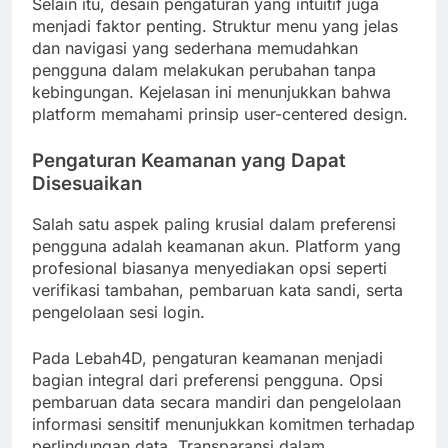
Selain itu, desain pengaturan yang intuitif juga
menjadi faktor penting. Struktur menu yang jelas
dan navigasi yang sederhana memudahkan
pengguna dalam melakukan perubahan tanpa
kebingungan. Kejelasan ini menunjukkan bahwa
platform memahami prinsip user-centered design.
Pengaturan Keamanan yang Dapat
Disesuaikan
Salah satu aspek paling krusial dalam preferensi
pengguna adalah keamanan akun. Platform yang
profesional biasanya menyediakan opsi seperti
verifikasi tambahan, pembaruan kata sandi, serta
pengelolaan sesi login.
Pada Lebah4D, pengaturan keamanan menjadi
bagian integral dari preferensi pengguna. Opsi
pembaruan data secara mandiri dan pengelolaan
informasi sensitif menunjukkan komitmen terhadap
perlindungan data. Transparansi dalam