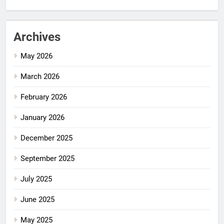
Archives
May 2026
March 2026
February 2026
January 2026
December 2025
September 2025
July 2025
June 2025
May 2025