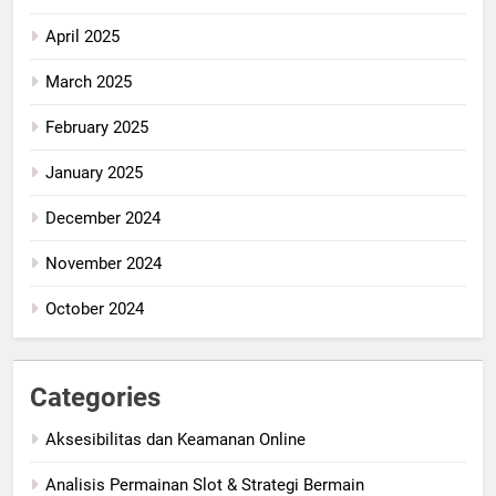
April 2025
March 2025
February 2025
January 2025
December 2024
November 2024
October 2024
Categories
Aksesibilitas dan Keamanan Online
Analisis Permainan Slot & Strategi Bermain