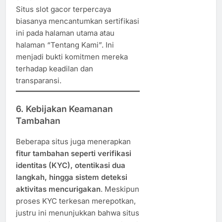
Situs slot gacor terpercaya
biasanya mencantumkan sertifikasi
ini pada halaman utama atau
halaman “Tentang Kami”. Ini
menjadi bukti komitmen mereka
terhadap keadilan dan
transparansi.
6. Kebijakan Keamanan
Tambahan
Beberapa situs juga menerapkan
fitur tambahan seperti verifikasi
identitas (KYC), otentikasi dua
langkah, hingga sistem deteksi
aktivitas mencurigakan
. Meskipun
proses KYC terkesan merepotkan,
justru ini menunjukkan bahwa situs