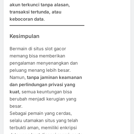
akun terkunci tanpa alasan,
transaksi tertunda, atau
kebocoran data
.
Kesimpulan
Bermain di situs slot gacor
memang bisa memberikan
pengalaman menyenangkan dan
peluang menang lebih besar.
Namun,
tanpa jaminan keamanan
dan perlindungan privasi yang
kuat
, semua keuntungan bisa
berubah menjadi kerugian yang
besar.
Sebagai pemain yang cerdas,
selalu utamakan situs yang telah
terbukti aman, memiliki enkripsi