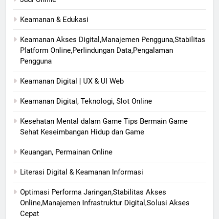
Keamanan & Edukasi
Keamanan Akses Digital,Manajemen Pengguna,Stabilitas
Platform Online,Perlindungan Data,Pengalaman
Pengguna
Keamanan Digital | UX & UI Web
Keamanan Digital, Teknologi, Slot Online
Kesehatan Mental dalam Game Tips Bermain Game
Sehat Keseimbangan Hidup dan Game
Keuangan, Permainan Online
Literasi Digital & Keamanan Informasi
Optimasi Performa Jaringan,Stabilitas Akses
Online,Manajemen Infrastruktur Digital,Solusi Akses
Cepat