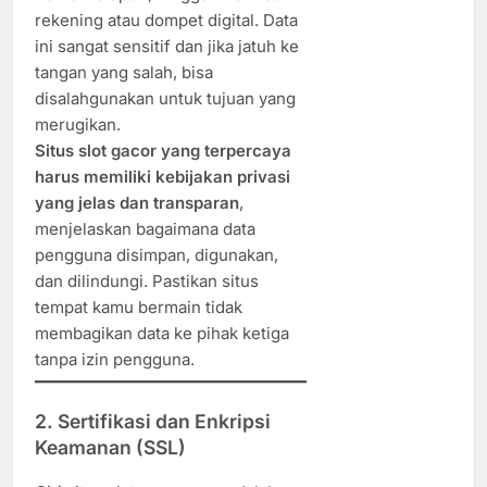
rekening atau dompet digital. Data
ini sangat sensitif dan jika jatuh ke
tangan yang salah, bisa
disalahgunakan untuk tujuan yang
merugikan.
Situs slot gacor yang terpercaya
harus memiliki kebijakan privasi
yang jelas dan transparan
,
menjelaskan bagaimana data
pengguna disimpan, digunakan,
dan dilindungi. Pastikan situs
tempat kamu bermain tidak
membagikan data ke pihak ketiga
tanpa izin pengguna.
2. Sertifikasi dan Enkripsi
Keamanan (SSL)