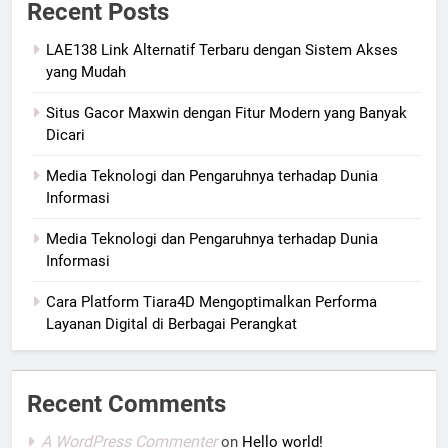
Recent Posts
LAE138 Link Alternatif Terbaru dengan Sistem Akses
yang Mudah
Situs Gacor Maxwin dengan Fitur Modern yang Banyak
Dicari
Media Teknologi dan Pengaruhnya terhadap Dunia
Informasi
Media Teknologi dan Pengaruhnya terhadap Dunia
Informasi
Cara Platform Tiara4D Mengoptimalkan Performa
Layanan Digital di Berbagai Perangkat
Recent Comments
A WordPress Commenter
on
Hello world!