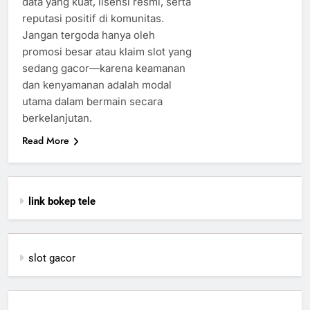
data yang kuat, lisensi resmi, serta
reputasi positif di komunitas.
Jangan tergoda hanya oleh
promosi besar atau klaim slot yang
sedang gacor—karena keamanan
dan kenyamanan adalah modal
utama dalam bermain secara
berkelanjutan.
Read More
link bokep tele
slot gacor