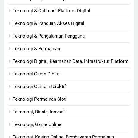
Teknologi & Optimasi Platform Digital
Teknologi & Panduan Akses Digital
Teknologi & Pengalaman Pengguna
Teknologi & Permainan
Teknologi Digital, Keamanan Data, Infrastruktur Platform
Teknologi Game Digital
Teknologi Game Interaktif
Teknologi Permainan Slot
Teknologi, Bisnis, Inovasi
Teknologi, Game Online
Teknologi, Kasino Online, Pembayaran Permainan