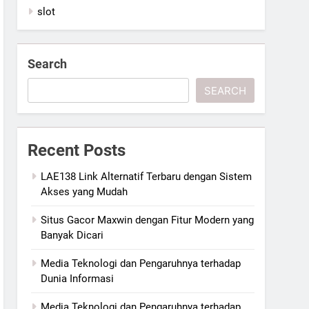
slot
Search
SEARCH
Recent Posts
LAE138 Link Alternatif Terbaru dengan Sistem
Akses yang Mudah
Situs Gacor Maxwin dengan Fitur Modern yang
Banyak Dicari
Media Teknologi dan Pengaruhnya terhadap
Dunia Informasi
Media Teknologi dan Pengaruhnya terhadap