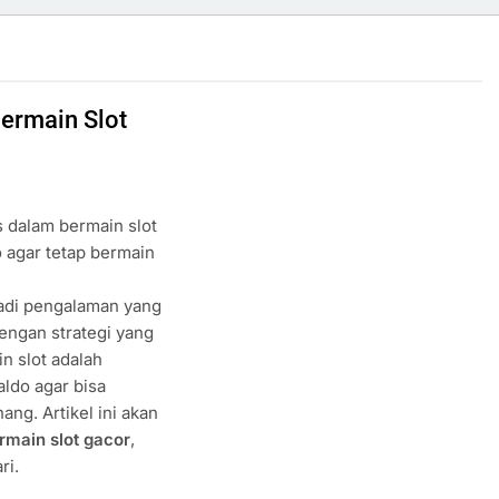
ermain Slot
 dalam bermain slot
o agar tetap bermain
jadi pengalaman yang
engan strategi yang
n slot adalah
aldo agar bisa
ng. Artikel ini akan
rmain slot gacor
,
ri.