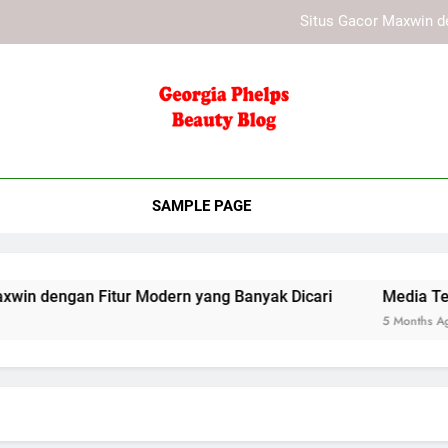
Situs Gacor Maxwin d
Media Teknologi dan 
Media Teknologi dan 
rgia Phelps Beauty Bl
LAE138 Link Alternatif Te
helps Beauty Blog Memberikan Tips Kecantikan, Produk Reko
Situs Gacor Maxwin d
SAMPLE PAGE
Media Teknologi dan 
Media Teknologi dan 
 Fitur Modern yang Banyak Dicari
Media Teknologi dan
5 Months Ago