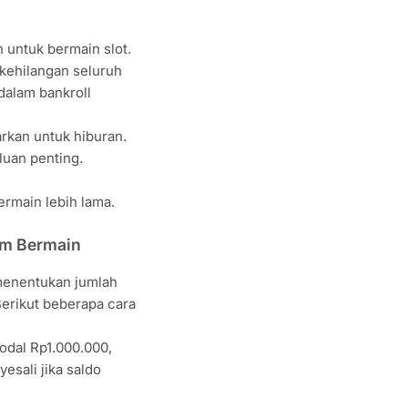
 untuk bermain slot.
 kehilangan seluruh
dalam bankroll
kan untuk hiburan.
luan penting.
ermain lebih lama.
um Bermain
menentukan jumlah
erikut beberapa cara
odal Rp1.000.000,
esali jika saldo