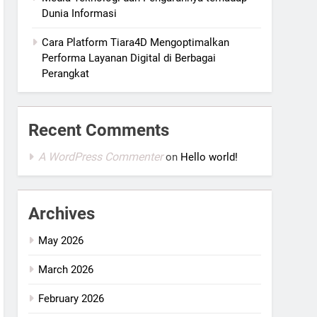
Dunia Informasi
Cara Platform Tiara4D Mengoptimalkan
Performa Layanan Digital di Berbagai
Perangkat
Recent Comments
A WordPress Commenter
on
Hello world!
Archives
May 2026
March 2026
February 2026