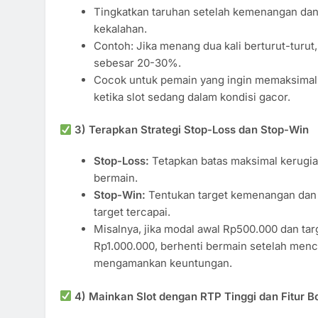
Tingkatkan taruhan setelah kemenangan dan
kekalahan.
Contoh: Jika menang dua kali berturut-turut,
sebesar 20-30%.
Cocok untuk pemain yang ingin memaksima
ketika slot sedang dalam kondisi gacor.
3) Terapkan Strategi Stop-Loss dan Stop-Win
Stop-Loss:
Tetapkan batas maksimal kerugi
bermain.
Stop-Win:
Tentukan target kemenangan dan b
target tercapai.
Misalnya, jika modal awal Rp500.000 dan t
Rp1.000.000, berhenti bermain setelah menc
mengamankan keuntungan.
4) Mainkan Slot dengan RTP Tinggi dan Fitur B