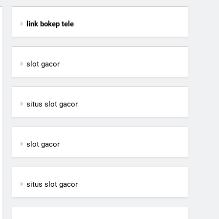
link bokep tele
slot gacor
situs slot gacor
slot gacor
situs slot gacor