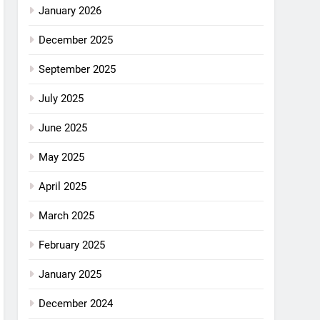
January 2026
December 2025
September 2025
July 2025
June 2025
May 2025
April 2025
March 2025
February 2025
January 2025
December 2024