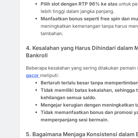
Pilih slot dengan RTP 96% ke atas
untuk pe
lebih tinggi dalam jangka panjang.
Manfaatkan bonus seperti free spin dan mul
meningkatkan kemenangan tanpa harus men
tambahan.
4. Kesalahan yang Harus Dihindari dalam
Bankroll
Beberapa kesalahan yang sering dilakukan pemain
gacor
meliputi:
Bertaruh terlalu besar tanpa mempertimba
Tidak memiliki batas kekalahan, sehingga 
kehilangan semua saldo.
Mengejar kerugian dengan meningkatkan ta
Tidak memanfaatkan bonus dan promosi ya
memperpanjang sesi bermain.
5. Bagaimana Menjaga Konsistensi dalam 