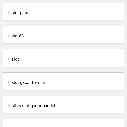
slot gacor
slot88
slot
slot gacor hari ini
situs slot gacor hari ini