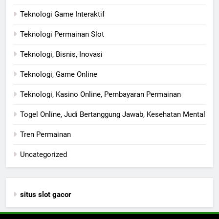
Teknologi Game Interaktif
Teknologi Permainan Slot
Teknologi, Bisnis, Inovasi
Teknologi, Game Online
Teknologi, Kasino Online, Pembayaran Permainan
Togel Online, Judi Bertanggung Jawab, Kesehatan Mental
Tren Permainan
Uncategorized
situs slot gacor