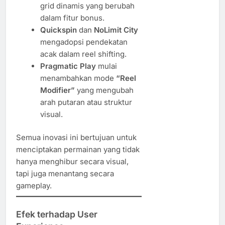
grid dinamis yang berubah
dalam fitur bonus.
Quickspin
dan
NoLimit City
mengadopsi pendekatan
acak dalam reel shifting.
Pragmatic Play
mulai
menambahkan mode
“Reel
Modifier”
yang mengubah
arah putaran atau struktur
visual.
Semua inovasi ini bertujuan untuk
menciptakan permainan yang tidak
hanya menghibur secara visual,
tapi juga menantang secara
gameplay.
Efek terhadap User