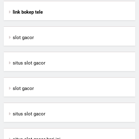
link bokep tele
slot gacor
situs slot gacor
slot gacor
situs slot gacor