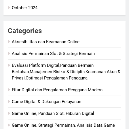
October 2024
Categories
Aksesibilitas dan Keamanan Online
Analisis Permainan Slot & Strategi Bermain
Evaluasi Platform Digital,Panduan Bermain
Bertahap,Manajemen Risiko & Disiplin,Keamanan Akun &
Privasi,Optimasi Pengalaman Pengguna
Fitur Digital dan Pengalaman Pengguna Modern
Game Digital & Dukungan Pelayanan
Game Online, Panduan Slot, Hiburan Digital
Game Online, Strategi Permainan, Analisis Data Game