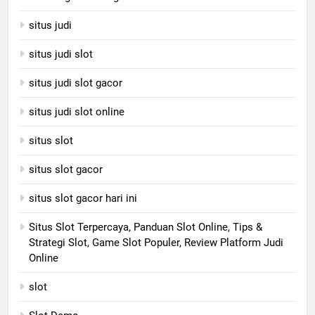
situs judi
situs judi slot
situs judi slot gacor
situs judi slot online
situs slot
situs slot gacor
situs slot gacor hari ini
Situs Slot Terpercaya, Panduan Slot Online, Tips &
Strategi Slot, Game Slot Populer, Review Platform Judi
Online
slot