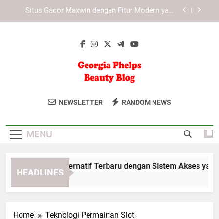
Skip
Situs Gacor Maxwin dengan Fitur Modern yang
Banyak Dicari
to
content
Media Teknologi dan Pengaruhnya terhadap Dunia
Informasi
Media Teknologi dan Pengaruhnya terhadap Dunia
Informasi
LAE138 Link Alternatif Terbaru dengan Sistem
Akses yang Mudah
Georgia Phelps
Situs Gacor Maxwin dengan Fitur Modern yang
Georgia Phelps Beauty Blog Memberikan
Banyak Dicari
NEWSLETTER
RANDOM NEWS
Beauty Blog
Tips Kecantikan, Produk Rekomendasi,
Media Teknologi dan Pengaruhnya terhadap Dunia
Dan Panduan Makeup Untuk Pembaca.
Informasi
MENU
Media Teknologi dan Pengaruhnya terhadap Dunia
Informasi
LAE138 Link Alternatif Terbaru dengan Sistem Akses yang M
HEADLINES
3 Months Ago
Home
Teknologi Permainan Slot