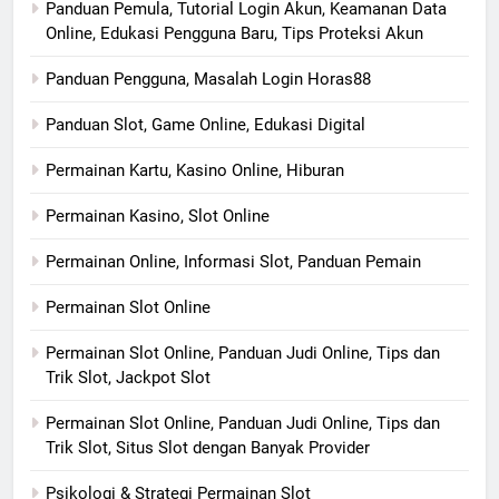
Panduan Pemula, Tutorial Login Akun, Keamanan Data
Online, Edukasi Pengguna Baru, Tips Proteksi Akun
Panduan Pengguna, Masalah Login Horas88
Panduan Slot, Game Online, Edukasi Digital
Permainan Kartu, Kasino Online, Hiburan
Permainan Kasino, Slot Online
Permainan Online, Informasi Slot, Panduan Pemain
Permainan Slot Online
Permainan Slot Online, Panduan Judi Online, Tips dan
Trik Slot, Jackpot Slot
Permainan Slot Online, Panduan Judi Online, Tips dan
Trik Slot, Situs Slot dengan Banyak Provider
Psikologi & Strategi Permainan Slot