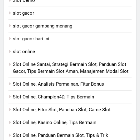
Slot Demo
slot gacor
slot gacor gampang menang
slot gacor hari ini
slot online
Slot Online Santai, Strategi Bermain Slot, Panduan Slot
Gacor, Tips Bermain Slot Aman, Manajemen Modal Slot
Slot Online, Analisis Permainan, Fitur Bonus
Slot Online, Champion4D, Tips Bermain
Slot Online, Fitur Slot, Panduan Slot, Game Slot
Slot Online, Kasino Online, Tips Bermain
Slot Online, Panduan Bermain Slot, Tips & Trik