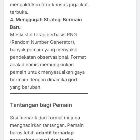
mengaktifkan fitur khusus juga ikut
terbuka.
4. Menggugah Strategi Bermain
Baru
Meski slot tetap berbasis RNG
(Random Number Generator),
banyak pemain yang menyukai
pendekatan observasional. Format
acak dinamis memungkinkan
pemain untuk menyesuaikan gaya
bermain dengan dinamika grid
yang berubah.
Tantangan bagi Pemain
Sisi menarik dari format ini juga
menghadirkan tantangan. Pemain
harus lebih
adaptif terhadap