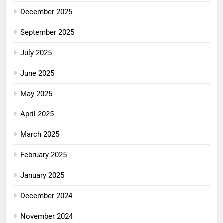
December 2025
September 2025
July 2025
June 2025
May 2025
April 2025
March 2025
February 2025
January 2025
December 2024
November 2024