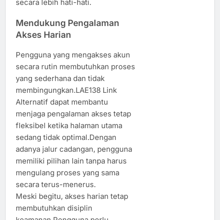
secara lebih hati-hati.
Mendukung Pengalaman
Akses Harian
Pengguna yang mengakses akun
secara rutin membutuhkan proses
yang sederhana dan tidak
membingungkan.LAЕ138 Link
Alternatif dapat membantu
menjaga pengalaman akses tetap
fleksibel ketika halaman utama
sedang tidak optimal.Dengan
adanya jalur cadangan, pengguna
memiliki pilihan lain tanpa harus
mengulang proses yang sama
secara terus-menerus.
Meski begitu, akses harian tetap
membutuhkan disiplin
keamanan.Pengguna perlu