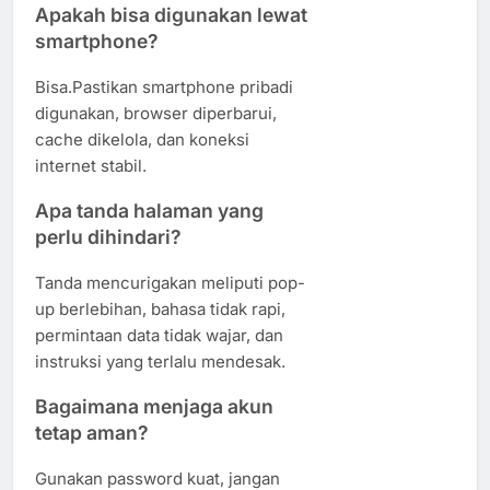
Apakah bisa digunakan lewat
smartphone?
Bisa.Pastikan smartphone pribadi
digunakan, browser diperbarui,
cache dikelola, dan koneksi
internet stabil.
Apa tanda halaman yang
perlu dihindari?
Tanda mencurigakan meliputi pop-
up berlebihan, bahasa tidak rapi,
permintaan data tidak wajar, dan
instruksi yang terlalu mendesak.
Bagaimana menjaga akun
tetap aman?
Gunakan password kuat, jangan