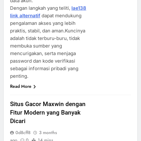
data akun.
Dengan langkah yang teliti,
lae138
link alternatif
dapat mendukung
pengalaman akses yang lebih
praktis, stabil, dan aman.Kuncinya
adalah tidak terburu-buru, tidak
membuka sumber yang
mencurigakan, serta menjaga
password dan kode verifikasi
sebagai informasi pribadi yang
penting.
Read More
Situs Gacor Maxwin dengan
Fitur Modern yang Banyak
Dicari
0d8cff8
3 months
ago
0
14 mins