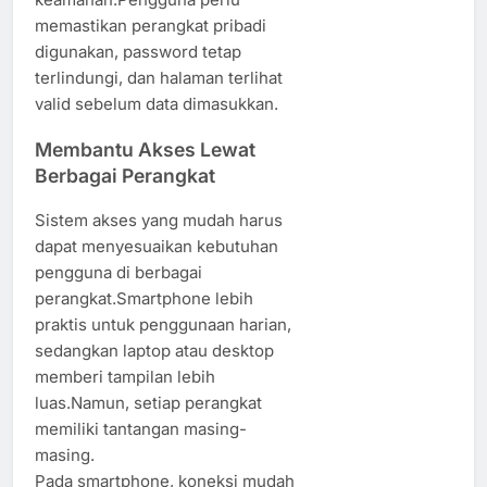
memastikan perangkat pribadi
digunakan, password tetap
terlindungi, dan halaman terlihat
valid sebelum data dimasukkan.
Membantu Akses Lewat
Berbagai Perangkat
Sistem akses yang mudah harus
dapat menyesuaikan kebutuhan
pengguna di berbagai
perangkat.Smartphone lebih
praktis untuk penggunaan harian,
sedangkan laptop atau desktop
memberi tampilan lebih
luas.Namun, setiap perangkat
memiliki tantangan masing-
masing.
Pada smartphone, koneksi mudah