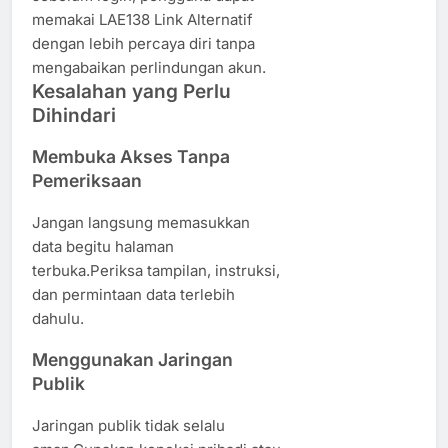
memakai LAE138 Link Alternatif
dengan lebih percaya diri tanpa
mengabaikan perlindungan akun.
Kesalahan yang Perlu
Dihindari
Membuka Akses Tanpa
Pemeriksaan
Jangan langsung memasukkan
data begitu halaman
terbuka.Periksa tampilan, instruksi,
dan permintaan data terlebih
dahulu.
Menggunakan Jaringan
Publik
Jaringan publik tidak selalu