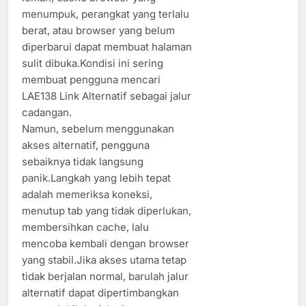
menumpuk, perangkat yang terlalu
berat, atau browser yang belum
diperbarui dapat membuat halaman
sulit dibuka.Kondisi ini sering
membuat pengguna mencari
LAE138 Link Alternatif sebagai jalur
cadangan.
Namun, sebelum menggunakan
akses alternatif, pengguna
sebaiknya tidak langsung
panik.Langkah yang lebih tepat
adalah memeriksa koneksi,
menutup tab yang tidak diperlukan,
membersihkan cache, lalu
mencoba kembali dengan browser
yang stabil.Jika akses utama tetap
tidak berjalan normal, barulah jalur
alternatif dapat dipertimbangkan