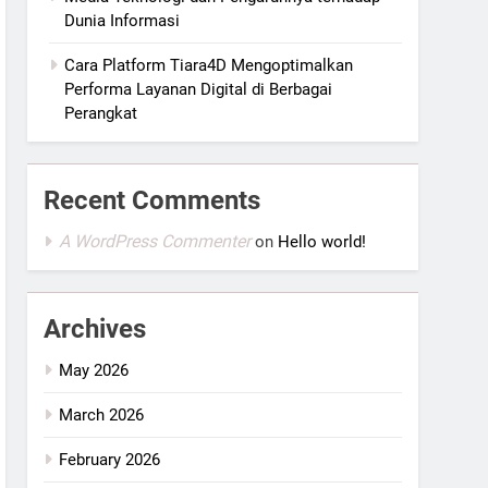
Dunia Informasi
Cara Platform Tiara4D Mengoptimalkan
Performa Layanan Digital di Berbagai
Perangkat
Recent Comments
A WordPress Commenter
on
Hello world!
Archives
May 2026
March 2026
February 2026