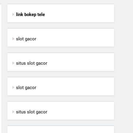
link bokep tele
slot gacor
situs slot gacor
slot gacor
situs slot gacor