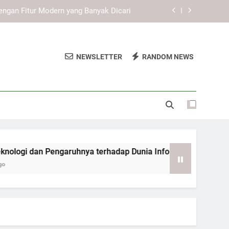
engan Fitur Modern yang Banyak Dicari
Pengaruhnya terhadap Dunia Informasi
Pengaruhnya terhadap Dunia Informasi
NEWSLETTER
RANDOM NEWS
og
rbaru dengan Sistem Akses yang Mudah
mendasi, Dan Panduan Makeup Untuk Pembaca.
engan Fitur Modern yang Banyak Dicari
Pengaruhnya terhadap Dunia Informasi
Pengaruhnya terhadap Dunia Informasi
 Pengaruhnya terhadap Dunia Informasi
Media Teknolog
5 Months Ago