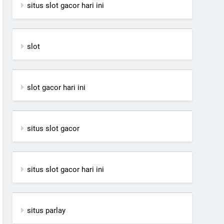
situs slot gacor hari ini
slot
slot gacor hari ini
situs slot gacor
situs slot gacor hari ini
situs parlay