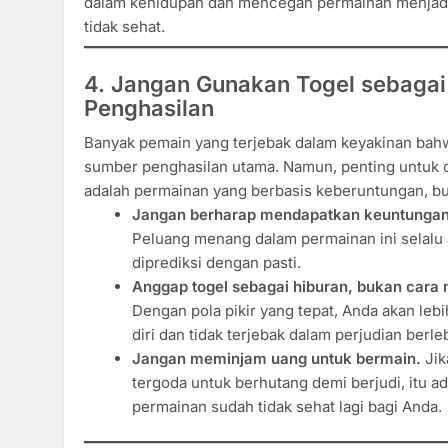
dalam kehidupan dan mencegah permainan menjadi
tidak sehat.
4. Jangan Gunakan Togel sebaga
Penghasilan
Banyak pemain yang terjebak dalam keyakinan bahw
sumber penghasilan utama. Namun, penting untuk d
adalah permainan yang berbasis keberuntungan, bu
Jangan berharap mendapatkan keuntungan t
Peluang menang dalam permainan ini selalu 
diprediksi dengan pasti.
Anggap togel sebagai hiburan, bukan cara 
Dengan pola pikir yang tepat, Anda akan le
diri dan tidak terjebak dalam perjudian berle
Jangan meminjam uang untuk bermain.
Jik
tergoda untuk berhutang demi berjudi, itu a
permainan sudah tidak sehat lagi bagi Anda.