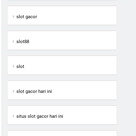
slot gacor
slot88
slot
slot gacor hari ini
situs slot gacor hari ini