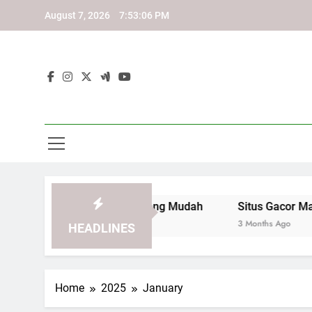
Skip
August 7, 2026
7:53:07 PM
to
content
Geo
Georgia P
an Sistem Akses yang Mudah
Situs Gacor Maxwin dengan
3 Months Ago
HEADLINES
Home
2025
January