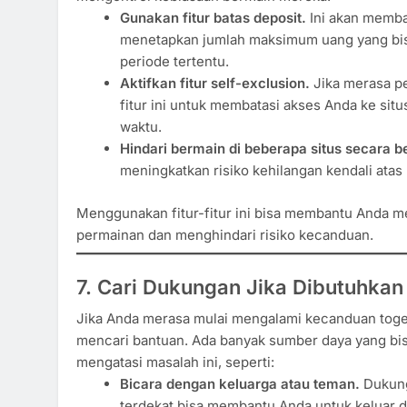
Gunakan fitur batas deposit.
Ini akan memb
menetapkan jumlah maksimum uang yang bis
periode tertentu.
Aktifkan fitur self-exclusion.
Jika merasa pe
fitur ini untuk membatasi akses Anda ke sit
waktu.
Hindari bermain di beberapa situs secara 
meningkatkan risiko kehilangan kendali atas
Menggunakan fitur-fitur ini bisa membantu Anda me
permainan dan menghindari risiko kecanduan.
7. Cari Dukungan Jika Dibutuhkan
Jika Anda merasa mulai mengalami kecanduan togel
mencari bantuan. Ada banyak sumber daya yang b
mengatasi masalah ini, seperti:
Bicara dengan keluarga atau teman.
Dukung
terdekat bisa membantu Anda untuk keluar d