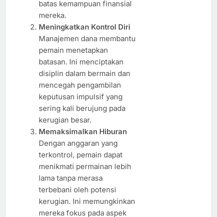
batas kemampuan finansial
mereka.
Meningkatkan Kontrol Diri
Manajemen dana membantu
pemain menetapkan
batasan. Ini menciptakan
disiplin dalam bermain dan
mencegah pengambilan
keputusan impulsif yang
sering kali berujung pada
kerugian besar.
Memaksimalkan Hiburan
Dengan anggaran yang
terkontrol, pemain dapat
menikmati permainan lebih
lama tanpa merasa
terbebani oleh potensi
kerugian. Ini memungkinkan
mereka fokus pada aspek