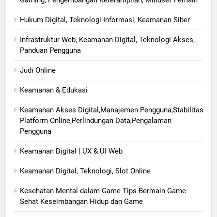
Hukum Digital, Teknologi Informasi, Keamanan Siber
Infrastruktur Web, Keamanan Digital, Teknologi Akses,
Panduan Pengguna
Judi Online
Keamanan & Edukasi
Keamanan Akses Digital,Manajemen Pengguna,Stabilitas
Platform Online,Perlindungan Data,Pengalaman
Pengguna
Keamanan Digital | UX & UI Web
Keamanan Digital, Teknologi, Slot Online
Kesehatan Mental dalam Game Tips Bermain Game
Sehat Keseimbangan Hidup dan Game