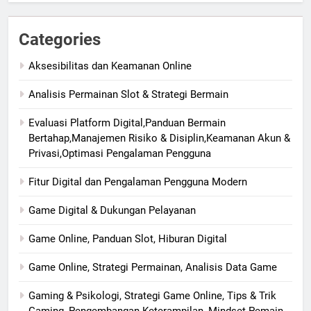
Categories
Aksesibilitas dan Keamanan Online
Analisis Permainan Slot & Strategi Bermain
Evaluasi Platform Digital,Panduan Bermain
Bertahap,Manajemen Risiko & Disiplin,Keamanan Akun &
Privasi,Optimasi Pengalaman Pengguna
Fitur Digital dan Pengalaman Pengguna Modern
Game Digital & Dukungan Pelayanan
Game Online, Panduan Slot, Hiburan Digital
Game Online, Strategi Permainan, Analisis Data Game
Gaming & Psikologi, Strategi Game Online, Tips & Trik
Gaming, Pengembangan Keterampilan, Mindset Pemain