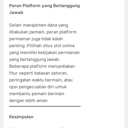
Peran Platform yang Bertanggung
Jawab
Selain manajemen dana yang
dilakukan pemain, peran platform
permainan juga tidak kalah
penting. Pilihlah situs slot online
yang memiliki kebijakan permainan
yang bertanggung jawab.
Beberapa platform menyediakan
fitur seperti batasan setoran,
peringatan waktu bermain, atau
opsi pengecualian diri untuk
membantu pemain bermain
dengan lebih aman.
Kesimpulan