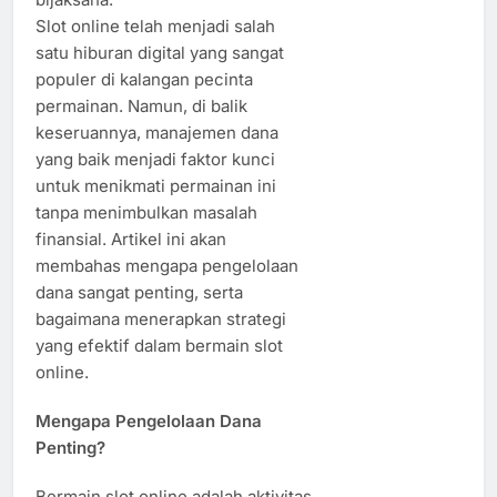
Slot online telah menjadi salah
satu hiburan digital yang sangat
populer di kalangan pecinta
permainan. Namun, di balik
keseruannya, manajemen dana
yang baik menjadi faktor kunci
untuk menikmati permainan ini
tanpa menimbulkan masalah
finansial. Artikel ini akan
membahas mengapa pengelolaan
dana sangat penting, serta
bagaimana menerapkan strategi
yang efektif dalam bermain slot
online.
Mengapa Pengelolaan Dana
Penting?
Bermain slot online adalah aktivitas