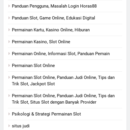
Panduan Pengguna, Masalah Login Horas88
Panduan Slot, Game Online, Edukasi Digital
Permainan Kartu, Kasino Online, Hiburan
Permainan Kasino, Slot Online
Permainan Online, Informasi Slot, Panduan Pemain
Permainan Slot Online
Permainan Slot Online, Panduan Judi Online, Tips dan
Trik Slot, Jackpot Slot
Permainan Slot Online, Panduan Judi Online, Tips dan
Trik Slot, Situs Slot dengan Banyak Provider
Psikologi & Strategi Permainan Slot
situs judi