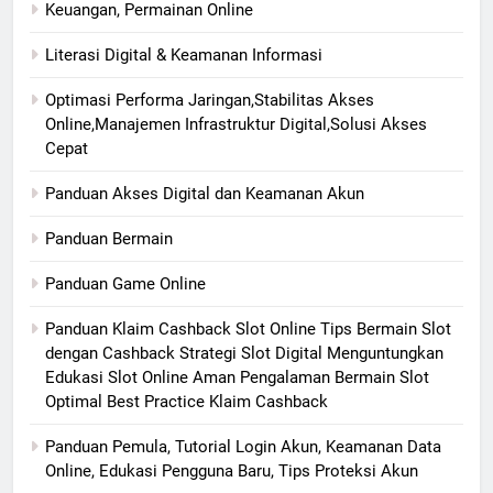
Keuangan, Permainan Online
Literasi Digital & Keamanan Informasi
Optimasi Performa Jaringan,Stabilitas Akses
Online,Manajemen Infrastruktur Digital,Solusi Akses
Cepat
Panduan Akses Digital dan Keamanan Akun
Panduan Bermain
Panduan Game Online
Panduan Klaim Cashback Slot Online Tips Bermain Slot
dengan Cashback Strategi Slot Digital Menguntungkan
Edukasi Slot Online Aman Pengalaman Bermain Slot
Optimal Best Practice Klaim Cashback
Panduan Pemula, Tutorial Login Akun, Keamanan Data
Online, Edukasi Pengguna Baru, Tips Proteksi Akun