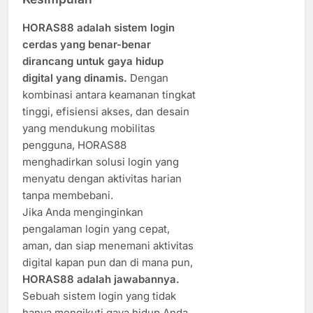
HORAS88 adalah sistem login
cerdas yang benar-benar
dirancang untuk gaya hidup
digital yang dinamis.
Dengan
kombinasi antara keamanan tingkat
tinggi, efisiensi akses, dan desain
yang mendukung mobilitas
pengguna, HORAS88
menghadirkan solusi login yang
menyatu dengan aktivitas harian
tanpa membebani.
Jika Anda menginginkan
pengalaman login yang cepat,
aman, dan siap menemani aktivitas
digital kapan pun dan di mana pun,
HORAS88 adalah jawabannya.
Sebuah sistem login yang tidak
hanya mengikuti gaya hidup Anda,