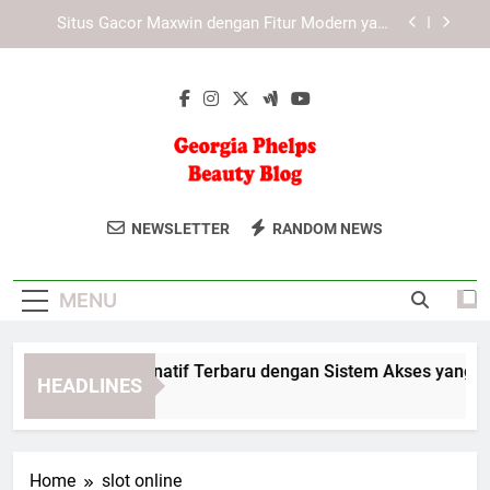
Skip
Media Teknologi dan Pengaruhnya terhadap Dunia
to
Informasi
content
Media Teknologi dan Pengaruhnya terhadap Dunia
Informasi
LAE138 Link Alternatif Terbaru dengan Sistem
Akses yang Mudah
Situs Gacor Maxwin dengan Fitur Modern yang
Banyak Dicari
Georgia Phelps
Georgia Phelps Beauty Blog Memberikan
Media Teknologi dan Pengaruhnya terhadap Dunia
NEWSLETTER
RANDOM NEWS
Informasi
Beauty Blog
Tips Kecantikan, Produk Rekomendasi,
Media Teknologi dan Pengaruhnya terhadap Dunia
Dan Panduan Makeup Untuk Pembaca.
Informasi
MENU
E138 Link Alternatif Terbaru dengan Sistem Akses yang Mud
HEADLINES
onths Ago
Home
slot online