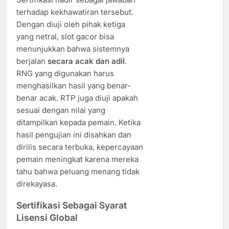
terhadap kekhawatiran tersebut.
Dengan diuji oleh pihak ketiga
yang netral, slot gacor bisa
menunjukkan bahwa sistemnya
berjalan
secara acak dan adil
.
RNG yang digunakan harus
menghasilkan hasil yang benar-
benar acak. RTP juga diuji apakah
sesuai dengan nilai yang
ditampilkan kepada pemain. Ketika
hasil pengujian ini disahkan dan
dirilis secara terbuka, kepercayaan
pemain meningkat karena mereka
tahu bahwa peluang menang tidak
direkayasa.
Sertifikasi Sebagai Syarat
Lisensi Global