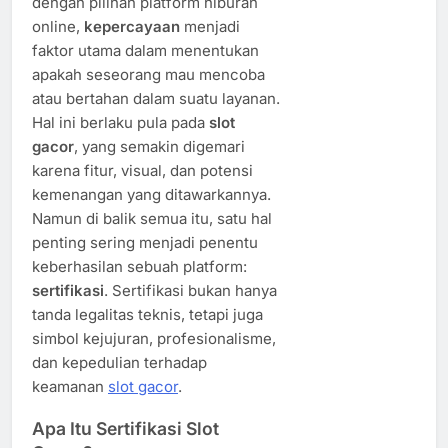
dengan pilihan platform hiburan
online,
kepercayaan
menjadi
faktor utama dalam menentukan
apakah seseorang mau mencoba
atau bertahan dalam suatu layanan.
Hal ini berlaku pula pada
slot
gacor
, yang semakin digemari
karena fitur, visual, dan potensi
kemenangan yang ditawarkannya.
Namun di balik semua itu, satu hal
penting sering menjadi penentu
keberhasilan sebuah platform:
sertifikasi
. Sertifikasi bukan hanya
tanda legalitas teknis, tetapi juga
simbol kejujuran, profesionalisme,
dan kepedulian terhadap
keamanan
slot gacor
.
Apa Itu Sertifikasi Slot