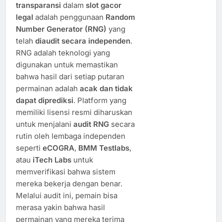
transparansi
dalam
slot gacor
legal
adalah penggunaan
Random
Number Generator (RNG)
yang
telah
diaudit secara independen
.
RNG adalah teknologi yang
digunakan untuk memastikan
bahwa hasil dari setiap putaran
permainan adalah
acak dan tidak
dapat diprediksi
. Platform yang
memiliki lisensi resmi diharuskan
untuk menjalani
audit RNG
secara
rutin oleh lembaga independen
seperti
eCOGRA
,
BMM Testlabs
,
atau
iTech Labs
untuk
memverifikasi bahwa sistem
mereka bekerja dengan benar.
Melalui audit ini, pemain bisa
merasa yakin bahwa hasil
permainan yang mereka terima