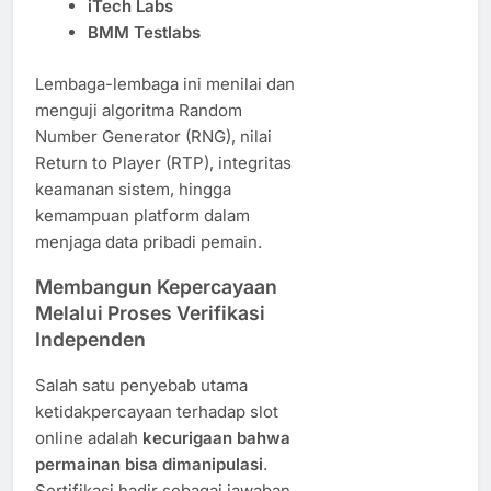
iTech Labs
BMM Testlabs
Lembaga-lembaga ini menilai dan
menguji algoritma Random
Number Generator (RNG), nilai
Return to Player (RTP), integritas
keamanan sistem, hingga
kemampuan platform dalam
menjaga data pribadi pemain.
Membangun Kepercayaan
Melalui Proses Verifikasi
Independen
Salah satu penyebab utama
ketidakpercayaan terhadap slot
online adalah
kecurigaan bahwa
permainan bisa dimanipulasi
.
Sertifikasi hadir sebagai jawaban