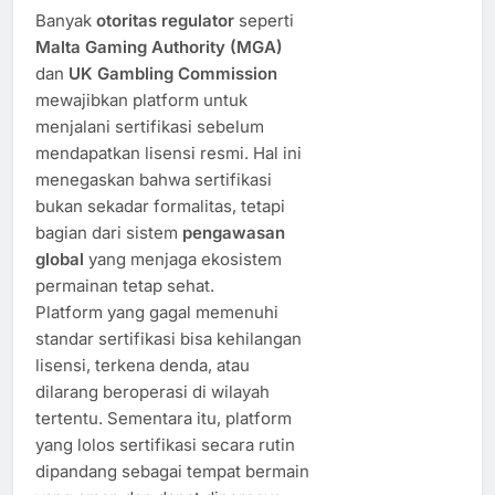
Banyak
otoritas regulator
seperti
Malta Gaming Authority (MGA)
dan
UK Gambling Commission
mewajibkan platform untuk
menjalani sertifikasi sebelum
mendapatkan lisensi resmi. Hal ini
menegaskan bahwa sertifikasi
bukan sekadar formalitas, tetapi
bagian dari sistem
pengawasan
global
yang menjaga ekosistem
permainan tetap sehat.
Platform yang gagal memenuhi
standar sertifikasi bisa kehilangan
lisensi, terkena denda, atau
dilarang beroperasi di wilayah
tertentu. Sementara itu, platform
yang lolos sertifikasi secara rutin
dipandang sebagai tempat bermain