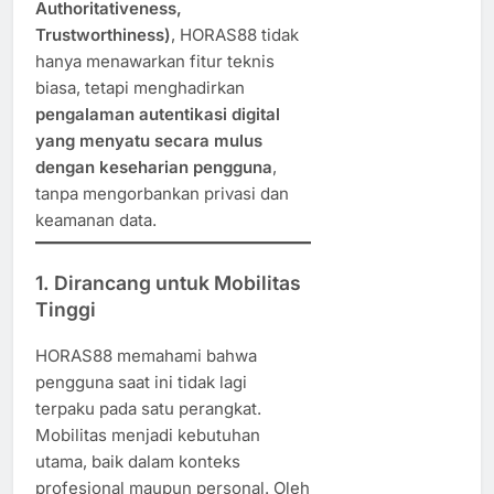
Authoritativeness,
Trustworthiness)
, HORAS88 tidak
hanya menawarkan fitur teknis
biasa, tetapi menghadirkan
pengalaman autentikasi digital
yang menyatu secara mulus
dengan keseharian pengguna
,
tanpa mengorbankan privasi dan
keamanan data.
1. Dirancang untuk Mobilitas
Tinggi
HORAS88 memahami bahwa
pengguna saat ini tidak lagi
terpaku pada satu perangkat.
Mobilitas menjadi kebutuhan
utama, baik dalam konteks
profesional maupun personal. Oleh