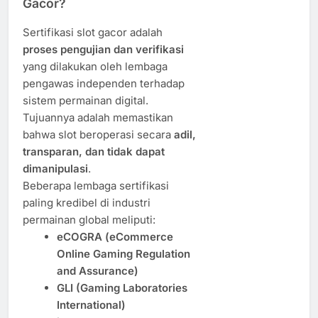
Gacor?
Sertifikasi slot gacor adalah
proses pengujian dan verifikasi
yang dilakukan oleh lembaga
pengawas independen terhadap
sistem permainan digital.
Tujuannya adalah memastikan
bahwa slot beroperasi secara
adil,
transparan, dan tidak dapat
dimanipulasi
.
Beberapa lembaga sertifikasi
paling kredibel di industri
permainan global meliputi:
eCOGRA (eCommerce
Online Gaming Regulation
and Assurance)
GLI (Gaming Laboratories
International)