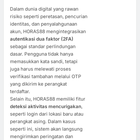
Dalam dunia digital yang rawan
risiko seperti peretasan, pencurian
identitas, dan penyalahgunaan
akun, HORAS88 mengintegrasikan
autentikasi dua faktor (2FA)
sebagai standar perlindungan
dasar. Pengguna tidak hanya
memasukkan kata sandi, tetapi
juga harus melewati proses
verifikasi tambahan melalui OTP
yang dikirim ke perangkat
terdaftar.
Selain itu, HORAS88 memiliki fitur
deteksi aktivitas mencurigakan
,
seperti login dari lokasi baru atau
perangkat asing. Dalam kasus
seperti ini, sistem akan langsung
mengirimkan peringatan dan