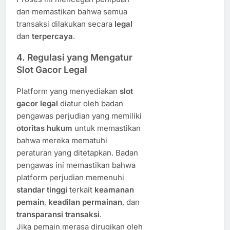
dan memastikan bahwa semua
transaksi dilakukan secara
legal
dan
terpercaya
.
4. Regulasi yang Mengatur
Slot Gacor Legal
Platform yang menyediakan
slot
gacor legal
diatur oleh badan
pengawas perjudian yang memiliki
otoritas hukum
untuk memastikan
bahwa mereka mematuhi
peraturan yang ditetapkan. Badan
pengawas ini memastikan bahwa
platform perjudian memenuhi
standar tinggi
terkait
keamanan
pemain
,
keadilan permainan
, dan
transparansi transaksi
.
Jika pemain merasa dirugikan oleh