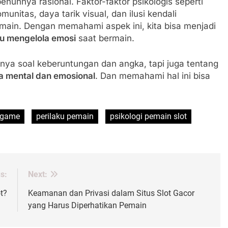
penuhnya rasional. Faktor-faktor psikologis seperti
nitas, daya tarik visual, dan ilusi kendali
ain. Dengan memahami aspek ini, kita bisa menjadi
pu mengelola emosi
saat bermain.
nya soal keberuntungan dan angka, tapi juga tentang
a mental dan emosional
. Dan memahami hal ini bisa
n game
perilaku pemain
psikologi pemain slot
s:
Next:
t?
Keamanan dan Privasi dalam Situs Slot Gacor
yang Harus Diperhatikan Pemain