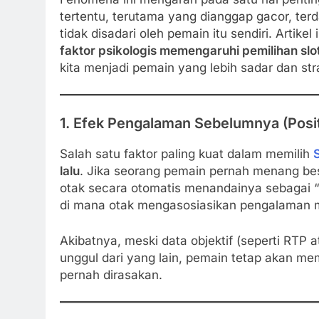
tertentu, terutama yang dianggap gacor, ter
tidak disadari oleh pemain itu sendiri. Arti
faktor psikologis memengaruhi pemilihan slo
kita menjadi pemain yang lebih sadar dan str
1. Efek Pengalaman Sebelumnya (Posi
Salah satu faktor paling kuat dalam memilih
lalu
. Jika seorang pemain pernah menang bes
otak secara otomatis menandainya sebagai “s
di mana otak mengasosiasikan pengalaman 
Akibatnya, meski data objektif (seperti RTP at
unggul dari yang lain, pemain tetap akan me
pernah dirasakan.