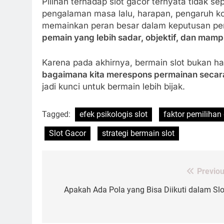
Pilihan terhadap slot gacor ternyata tidak se
pengalaman masa lalu, harapan, pengaruh komu
memainkan peran besar dalam keputusan pem
pemain yang lebih sadar, objektif, dan mam
Karena pada akhirnya, bermain slot bukan ha
bagaimana kita merespons permainan secar
jadi kunci untuk bermain lebih bijak.
Tagged:
efek psikologis slot
faktor pemiliha
Slot Gacor
strategi bermain slot
Previou
Post
navigation
Apakah Ada Pola yang Bisa Diikuti dalam Slo