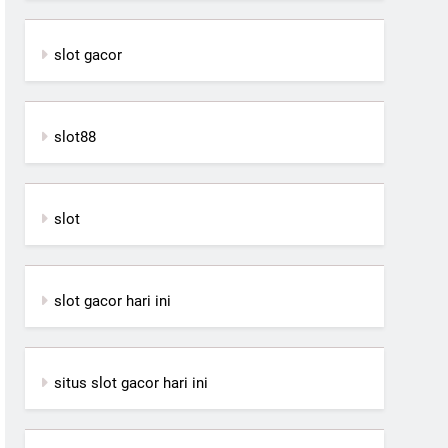
slot gacor
slot88
slot
slot gacor hari ini
situs slot gacor hari ini