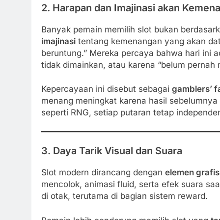
2. Harapan dan Imajinasi akan Kemen
Banyak pemain memilih slot bukan berdasark
imajinasi
tentang kemenangan yang akan datan
beruntung.” Mereka percaya bahwa hari ini a
tidak dimainkan, atau karena “belum pernah
Kepercayaan ini disebut sebagai
gamblers’ f
menang meningkat karena hasil sebelumnya
seperti RNG, setiap putaran tetap independe
3. Daya Tarik Visual dan Suara
Slot modern dirancang dengan
elemen grafis
mencolok, animasi fluid, serta efek suara
di otak, terutama di bagian sistem reward.