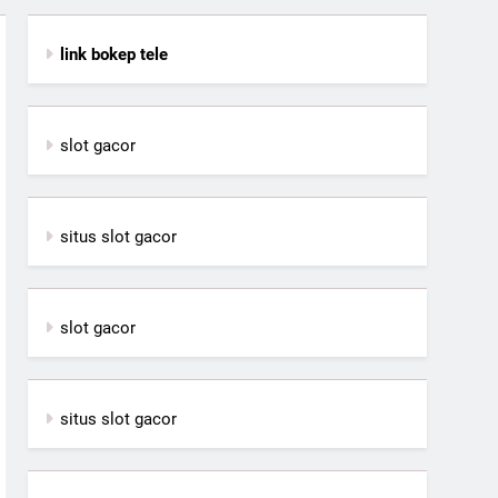
link bokep tele
slot gacor
situs slot gacor
slot gacor
situs slot gacor