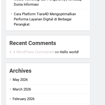
Dunia Informasi
Cara Platform Tiara4D Mengoptimalkan
Performa Layanan Digital di Berbagai
Perangkat
Recent Comments
A WordPress Commenter
on
Hello world!
Archives
May 2026
March 2026
February 2026