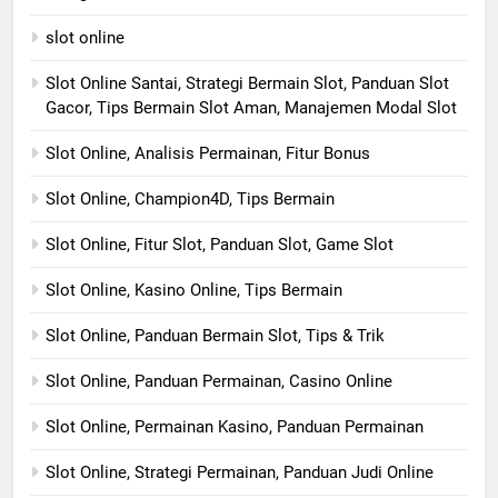
slot online
Slot Online Santai, Strategi Bermain Slot, Panduan Slot
Gacor, Tips Bermain Slot Aman, Manajemen Modal Slot
Slot Online, Analisis Permainan, Fitur Bonus
Slot Online, Champion4D, Tips Bermain
Slot Online, Fitur Slot, Panduan Slot, Game Slot
Slot Online, Kasino Online, Tips Bermain
Slot Online, Panduan Bermain Slot, Tips & Trik
Slot Online, Panduan Permainan, Casino Online
Slot Online, Permainan Kasino, Panduan Permainan
Slot Online, Strategi Permainan, Panduan Judi Online