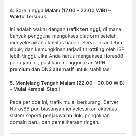
4.
Sore hingga Malam (17.00 – 22.00 WIB) –
Waktu Tersibuk
Ini adalah waktu dengan
trafik tertinggi
, di mana
banyak pengguna mengakses platform setelah
menyelesaikan aktivitas harian. Server akan lebih
sibuk, dan kemungkinan terjadi
throttling
oleh ISP
lebih tinggi. Jika Anda harus mengakses Horas88
pada jam ini, pastikan menggunakan
VPN
premium dan DNS alternatif
untuk stabilitas.
5.
Menjelang Tengah Malam (22.00 – 00.00 WIB)
– Mulai Kembali Stabil
Pada periode ini, trafik mulai berkurang. Server
Horas88 pun biasanya menyelesaikan aktivitas
sistem seperti
penjadwalan link
, pengalihan
domain baru, dan pemeliharaan ringan.