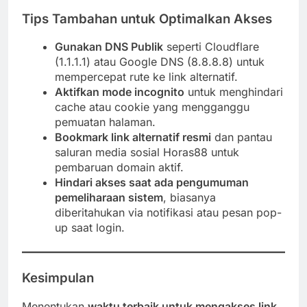
Tips Tambahan untuk Optimalkan Akses
Gunakan DNS Publik
seperti Cloudflare
(1.1.1.1) atau Google DNS (8.8.8.8) untuk
mempercepat rute ke link alternatif.
Aktifkan mode incognito
untuk menghindari
cache atau cookie yang mengganggu
pemuatan halaman.
Bookmark link alternatif resmi
dan pantau
saluran media sosial Horas88 untuk
pembaruan domain aktif.
Hindari akses saat ada pengumuman
pemeliharaan sistem
, biasanya
diberitahukan via notifikasi atau pesan pop-
up saat login.
Kesimpulan
Menentukan
waktu terbaik untuk mengakses link