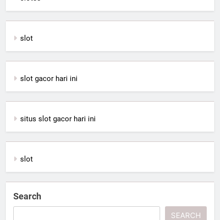
slot
slot gacor hari ini
situs slot gacor hari ini
slot
Search
SEARCH