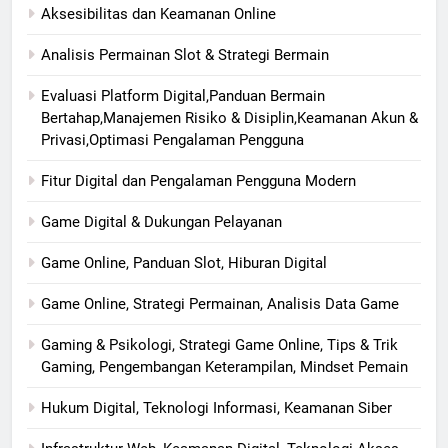
Aksesibilitas dan Keamanan Online
Analisis Permainan Slot & Strategi Bermain
Evaluasi Platform Digital,Panduan Bermain
Bertahap,Manajemen Risiko & Disiplin,Keamanan Akun &
Privasi,Optimasi Pengalaman Pengguna
Fitur Digital dan Pengalaman Pengguna Modern
Game Digital & Dukungan Pelayanan
Game Online, Panduan Slot, Hiburan Digital
Game Online, Strategi Permainan, Analisis Data Game
Gaming & Psikologi, Strategi Game Online, Tips & Trik
Gaming, Pengembangan Keterampilan, Mindset Pemain
Hukum Digital, Teknologi Informasi, Keamanan Siber