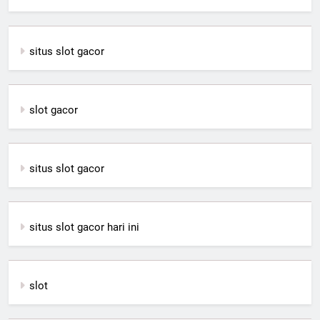
situs slot gacor
slot gacor
situs slot gacor
situs slot gacor hari ini
slot