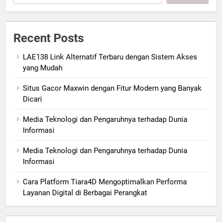
Recent Posts
LAE138 Link Alternatif Terbaru dengan Sistem Akses
yang Mudah
Situs Gacor Maxwin dengan Fitur Modern yang Banyak
Dicari
Media Teknologi dan Pengaruhnya terhadap Dunia
Informasi
Media Teknologi dan Pengaruhnya terhadap Dunia
Informasi
Cara Platform Tiara4D Mengoptimalkan Performa
Layanan Digital di Berbagai Perangkat