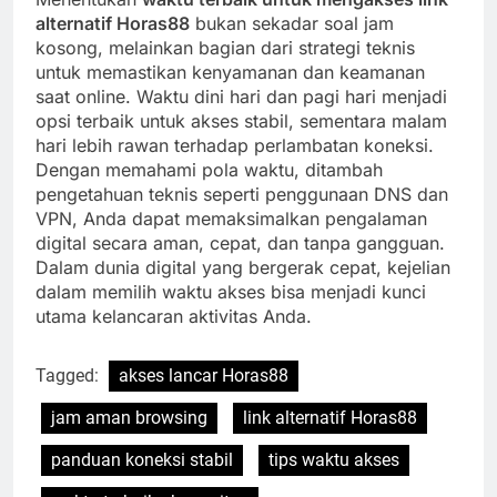
alternatif Horas88
bukan sekadar soal jam
kosong, melainkan bagian dari strategi teknis
untuk memastikan kenyamanan dan keamanan
saat online. Waktu dini hari dan pagi hari menjadi
opsi terbaik untuk akses stabil, sementara malam
hari lebih rawan terhadap perlambatan koneksi.
Dengan memahami pola waktu, ditambah
pengetahuan teknis seperti penggunaan DNS dan
VPN, Anda dapat memaksimalkan pengalaman
digital secara aman, cepat, dan tanpa gangguan.
Dalam dunia digital yang bergerak cepat, kejelian
dalam memilih waktu akses bisa menjadi kunci
utama kelancaran aktivitas Anda.
Tagged:
akses lancar Horas88
jam aman browsing
link alternatif Horas88
panduan koneksi stabil
tips waktu akses