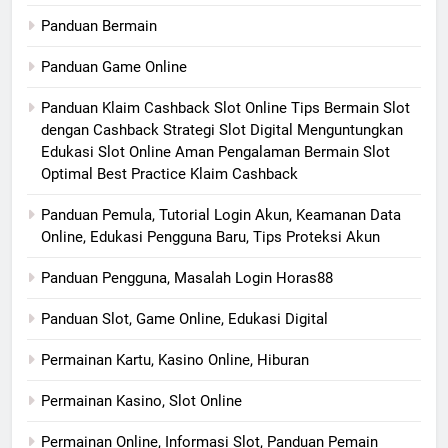
Panduan Bermain
Panduan Game Online
Panduan Klaim Cashback Slot Online Tips Bermain Slot
dengan Cashback Strategi Slot Digital Menguntungkan
Edukasi Slot Online Aman Pengalaman Bermain Slot
Optimal Best Practice Klaim Cashback
Panduan Pemula, Tutorial Login Akun, Keamanan Data
Online, Edukasi Pengguna Baru, Tips Proteksi Akun
Panduan Pengguna, Masalah Login Horas88
Panduan Slot, Game Online, Edukasi Digital
Permainan Kartu, Kasino Online, Hiburan
Permainan Kasino, Slot Online
Permainan Online, Informasi Slot, Panduan Pemain