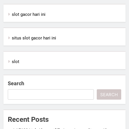
slot gacor hari ini
situs slot gacor hari ini
slot
Search
SEARCH
Recent Posts