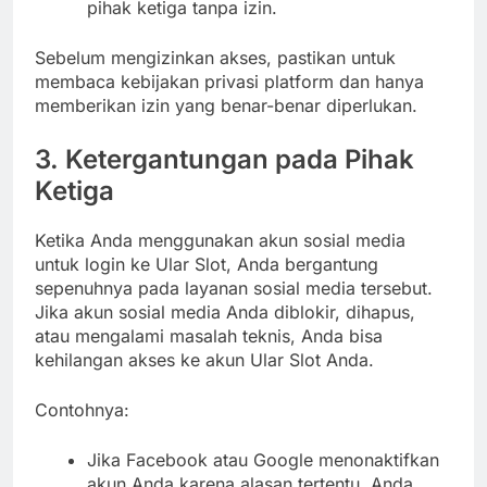
pihak ketiga tanpa izin.
Sebelum mengizinkan akses, pastikan untuk
membaca kebijakan privasi platform dan hanya
memberikan izin yang benar-benar diperlukan.
3. Ketergantungan pada Pihak
Ketiga
Ketika Anda menggunakan akun sosial media
untuk login ke Ular Slot, Anda bergantung
sepenuhnya pada layanan sosial media tersebut.
Jika akun sosial media Anda diblokir, dihapus,
atau mengalami masalah teknis, Anda bisa
kehilangan akses ke akun Ular Slot Anda.
Contohnya:
Jika Facebook atau Google menonaktifkan
akun Anda karena alasan tertentu, Anda