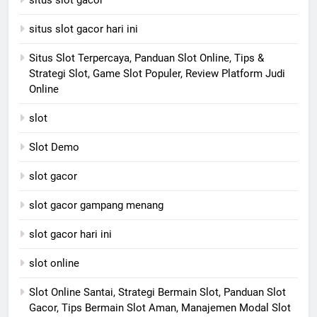
situs slot gacor
situs slot gacor hari ini
Situs Slot Terpercaya, Panduan Slot Online, Tips &
Strategi Slot, Game Slot Populer, Review Platform Judi
Online
slot
Slot Demo
slot gacor
slot gacor gampang menang
slot gacor hari ini
slot online
Slot Online Santai, Strategi Bermain Slot, Panduan Slot
Gacor, Tips Bermain Slot Aman, Manajemen Modal Slot