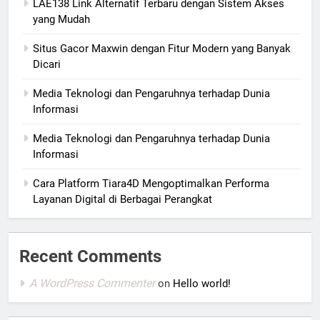
LAE138 Link Alternatif Terbaru dengan Sistem Akses
yang Mudah
Situs Gacor Maxwin dengan Fitur Modern yang Banyak
Dicari
Media Teknologi dan Pengaruhnya terhadap Dunia
Informasi
Media Teknologi dan Pengaruhnya terhadap Dunia
Informasi
Cara Platform Tiara4D Mengoptimalkan Performa
Layanan Digital di Berbagai Perangkat
Recent Comments
A WordPress Commenter
on
Hello world!