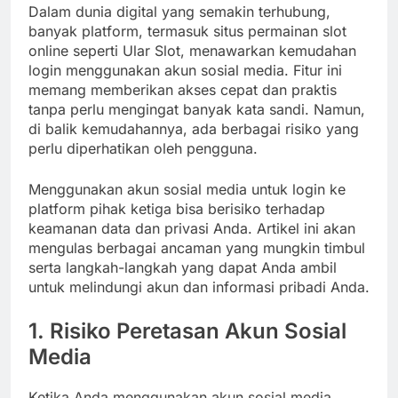
Dalam dunia digital yang semakin terhubung,
banyak platform, termasuk situs permainan slot
online seperti Ular Slot, menawarkan kemudahan
login menggunakan akun sosial media. Fitur ini
memang memberikan akses cepat dan praktis
tanpa perlu mengingat banyak kata sandi. Namun,
di balik kemudahannya, ada berbagai risiko yang
perlu diperhatikan oleh pengguna.
Menggunakan akun sosial media untuk login ke
platform pihak ketiga bisa berisiko terhadap
keamanan data dan privasi Anda. Artikel ini akan
mengulas berbagai ancaman yang mungkin timbul
serta langkah-langkah yang dapat Anda ambil
untuk melindungi akun dan informasi pribadi Anda.
1. Risiko Peretasan Akun Sosial
Media
Ketika Anda menggunakan akun sosial media