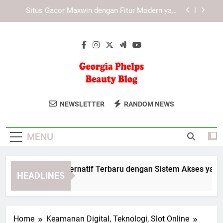
Skip
Situs Gacor Maxwin dengan Fitur Modern yang
Banyak Dicari
to
Media Teknologi dan Pengaruhnya terhadap Dunia
content
Informasi
Media Teknologi dan Pengaruhnya terhadap Dunia
Informasi
LAE138 Link Alternatif Terbaru dengan Sistem
Akses yang Mudah
Georgia Phelps
Situs Gacor Maxwin dengan Fitur Modern yang
Georgia Phelps Beauty Blog Memberikan
Banyak Dicari
NEWSLETTER
RANDOM NEWS
Beauty Blog
Tips Kecantikan, Produk Rekomendasi,
Media Teknologi dan Pengaruhnya terhadap Dunia
Informasi
Dan Panduan Makeup Untuk Pembaca.
MENU
Media Teknologi dan Pengaruhnya terhadap Dunia
Informasi
LAE138 Link Alternatif Terbaru dengan Sistem Akses yang M
HEADLINES
3 Months Ago
Home
Keamanan Digital, Teknologi, Slot Online