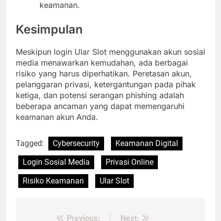
keamanan.
Kesimpulan
Meskipun login Ular Slot menggunakan akun sosial
media menawarkan kemudahan, ada berbagai
risiko yang harus diperhatikan. Peretasan akun,
pelanggaran privasi, ketergantungan pada pihak
ketiga, dan potensi serangan phishing adalah
beberapa ancaman yang dapat memengaruhi
keamanan akun Anda.
Tagged:
Cybersecurity
Keamanan Digital
Login Sosial Media
Privasi Online
Risiko Keamanan
Ular Slot
Previous:
Next: