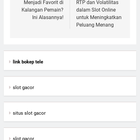
Menjadi Favorit di
RTP dan Volatilitas
Kalangan Pemain?
dalam Slot Online
Ini Alasannya!
untuk Meningkatkan
Peluang Menang
link bokep tele
slot gacor
situs slot gacor
slot gacor