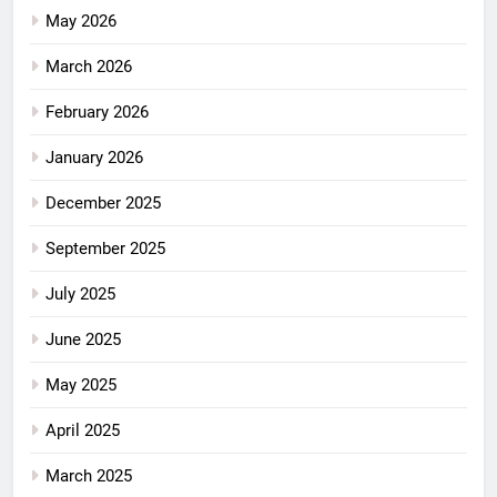
May 2026
March 2026
February 2026
January 2026
December 2025
September 2025
July 2025
June 2025
May 2025
April 2025
March 2025