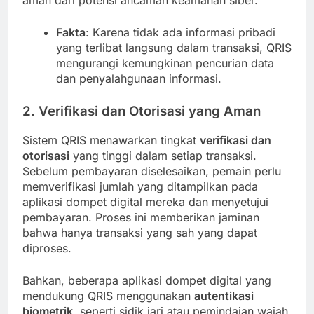
aman dari potensi ancaman keamanan siber.
Fakta
: Karena tidak ada informasi pribadi
yang terlibat langsung dalam transaksi, QRIS
mengurangi kemungkinan pencurian data
dan penyalahgunaan informasi.
2.
Verifikasi dan Otorisasi yang Aman
Sistem QRIS menawarkan tingkat
verifikasi dan
otorisasi
yang tinggi dalam setiap transaksi.
Sebelum pembayaran diselesaikan, pemain perlu
memverifikasi jumlah yang ditampilkan pada
aplikasi dompet digital mereka dan menyetujui
pembayaran. Proses ini memberikan jaminan
bahwa hanya transaksi yang sah yang dapat
diproses.
Bahkan, beberapa aplikasi dompet digital yang
mendukung QRIS menggunakan
autentikasi
biometrik
, seperti sidik jari atau pemindaian wajah,