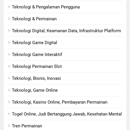
Teknologi & Pengalaman Pengguna
Teknologi & Permainan
Teknologi Digital, Keamanan Data, Infrastruktur Platform
Teknologi Game Digital
Teknologi Game Interaktif
Teknologi Permainan Slot
Teknologi, Bisnis, Inovasi
Teknologi, Game Online
Teknologi, Kasino Online, Pembayaran Permainan
Togel Online, Judi Bertanggung Jawab, Kesehatan Mental
Tren Permainan