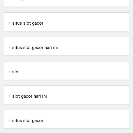
situs slot gacor
situs slot gacor hari ini
slot
slot gacor hari ini
situs slot gacor