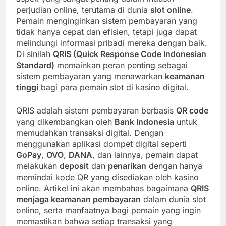
perjudian online, terutama di dunia
slot online
.
Pemain menginginkan sistem pembayaran yang
tidak hanya cepat dan efisien, tetapi juga dapat
melindungi informasi pribadi mereka dengan baik.
Di sinilah
QRIS (Quick Response Code Indonesian
Standard)
memainkan peran penting sebagai
sistem pembayaran yang menawarkan
keamanan
tinggi
bagi para pemain slot di kasino digital.
QRIS adalah sistem pembayaran berbasis
QR code
yang dikembangkan oleh
Bank Indonesia
untuk
memudahkan transaksi digital. Dengan
menggunakan aplikasi dompet digital seperti
GoPay
,
OVO
,
DANA
, dan lainnya, pemain dapat
melakukan
deposit
dan
penarikan
dengan hanya
memindai kode QR yang disediakan oleh kasino
online. Artikel ini akan membahas bagaimana
QRIS
menjaga keamanan pembayaran
dalam dunia slot
online, serta manfaatnya bagi pemain yang ingin
memastikan bahwa setiap transaksi yang