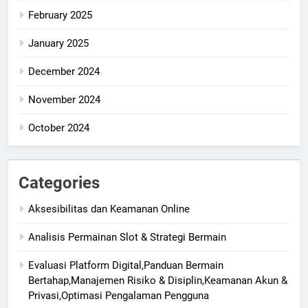
February 2025
January 2025
December 2024
November 2024
October 2024
Categories
Aksesibilitas dan Keamanan Online
Analisis Permainan Slot & Strategi Bermain
Evaluasi Platform Digital,Panduan Bermain
Bertahap,Manajemen Risiko & Disiplin,Keamanan Akun &
Privasi,Optimasi Pengalaman Pengguna