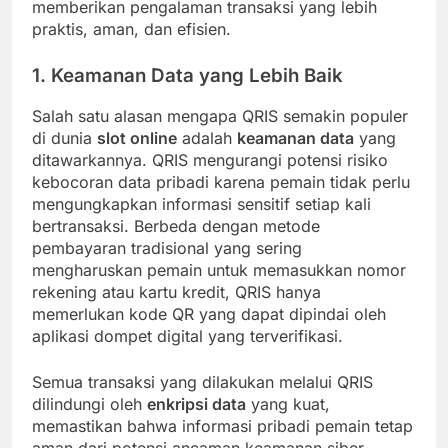
memberikan pengalaman transaksi yang lebih
praktis, aman, dan efisien.
1.
Keamanan Data yang Lebih Baik
Salah satu alasan mengapa QRIS semakin populer
di dunia
slot online
adalah
keamanan data
yang
ditawarkannya. QRIS mengurangi potensi risiko
kebocoran data pribadi karena pemain tidak perlu
mengungkapkan informasi sensitif setiap kali
bertransaksi. Berbeda dengan metode
pembayaran tradisional yang sering
mengharuskan pemain untuk memasukkan nomor
rekening atau kartu kredit, QRIS hanya
memerlukan kode QR yang dapat dipindai oleh
aplikasi dompet digital yang terverifikasi.
Semua transaksi yang dilakukan melalui QRIS
dilindungi oleh
enkripsi data
yang kuat,
memastikan bahwa informasi pribadi pemain tetap