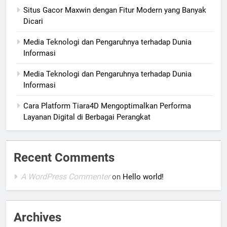
Situs Gacor Maxwin dengan Fitur Modern yang Banyak
Dicari
Media Teknologi dan Pengaruhnya terhadap Dunia
Informasi
Media Teknologi dan Pengaruhnya terhadap Dunia
Informasi
Cara Platform Tiara4D Mengoptimalkan Performa
Layanan Digital di Berbagai Perangkat
Recent Comments
A WordPress Commenter
on
Hello world!
Archives