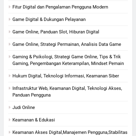
Fitur Digital dan Pengalaman Pengguna Modern
Game Digital & Dukungan Pelayanan
Game Online, Panduan Slot, Hiburan Digital
Game Online, Strategi Permainan, Analisis Data Game
Gaming & Psikologi, Strategi Game Online, Tips & Trik
Gaming, Pengembangan Keterampilan, Mindset Pemain
Hukum Digital, Teknologi Informasi, Keamanan Siber
Infrastruktur Web, Keamanan Digital, Teknologi Akses,
Panduan Pengguna
Judi Online
Keamanan & Edukasi
Keamanan Akses Digital,Manajemen Pengguna,Stabilitas