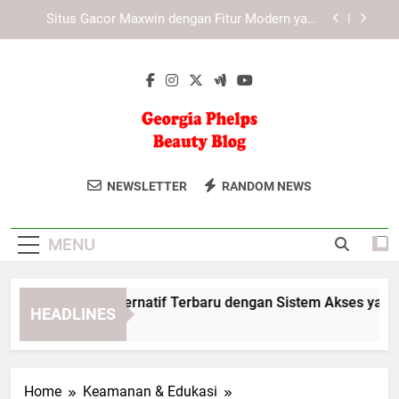
Skip
Situs Gacor Maxwin dengan Fitur Modern yang
to
Banyak Dicari
content
Media Teknologi dan Pengaruhnya terhadap Dunia
Informasi
Media Teknologi dan Pengaruhnya terhadap Dunia
Informasi
LAE138 Link Alternatif Terbaru dengan Sistem
Akses yang Mudah
Georgia Phelps
Georgia Phelps Beauty Blog Memberikan
Situs Gacor Maxwin dengan Fitur Modern yang
NEWSLETTER
RANDOM NEWS
Banyak Dicari
Beauty Blog
Tips Kecantikan, Produk Rekomendasi,
Media Teknologi dan Pengaruhnya terhadap Dunia
Dan Panduan Makeup Untuk Pembaca.
Informasi
MENU
Media Teknologi dan Pengaruhnya terhadap Dunia
Informasi
LAE138 Link Alternatif Terbaru dengan Sistem Akses yang 
HEADLINES
3 Months Ago
Home
Keamanan & Edukasi