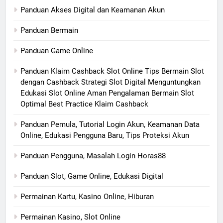
Panduan Akses Digital dan Keamanan Akun
Panduan Bermain
Panduan Game Online
Panduan Klaim Cashback Slot Online Tips Bermain Slot
dengan Cashback Strategi Slot Digital Menguntungkan
Edukasi Slot Online Aman Pengalaman Bermain Slot
Optimal Best Practice Klaim Cashback
Panduan Pemula, Tutorial Login Akun, Keamanan Data
Online, Edukasi Pengguna Baru, Tips Proteksi Akun
Panduan Pengguna, Masalah Login Horas88
Panduan Slot, Game Online, Edukasi Digital
Permainan Kartu, Kasino Online, Hiburan
Permainan Kasino, Slot Online