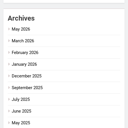
Archives
May 2026
March 2026
February 2026
January 2026
December 2025
September 2025
July 2025
June 2025
May 2025