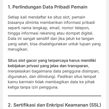
1. Perlindungan Data Pribadi Pemain
Setiap kali mendaftar ke situs slot, pemain
biasanya diminta memberikan informasi pribadi
seperti nama lengkap, email, nomor telepon,
hingga informasi rekening atau dompet digital.
Data ini sangat sensitif dan jika jatuh ke tangan
yang salah, bisa disalahgunakan untuk tujuan yang
merugikan.
Situs slot gacor yang terpercaya harus memiliki
kebijakan privasi yang jelas dan transparan
,
menjelaskan bagaimana data pengguna disimpan,
digunakan, dan dilindungi. Pastikan situs tempat
kamu bermain tidak membagikan data ke pihak
ketiga tanpa izin pengguna.
2. Sertifikasi dan Enkripsi Keamanan (SSL)