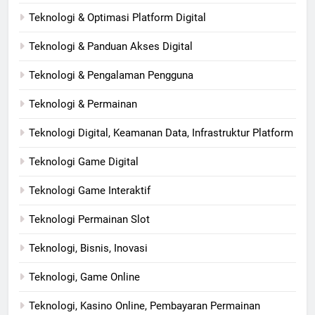
Teknologi & Optimasi Platform Digital
Teknologi & Panduan Akses Digital
Teknologi & Pengalaman Pengguna
Teknologi & Permainan
Teknologi Digital, Keamanan Data, Infrastruktur Platform
Teknologi Game Digital
Teknologi Game Interaktif
Teknologi Permainan Slot
Teknologi, Bisnis, Inovasi
Teknologi, Game Online
Teknologi, Kasino Online, Pembayaran Permainan