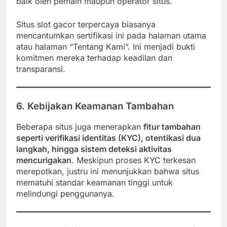
baik oleh pemain maupun operator situs.
Situs slot gacor terpercaya biasanya
mencantumkan sertifikasi ini pada halaman utama
atau halaman “Tentang Kami”. Ini menjadi bukti
komitmen mereka terhadap keadilan dan
transparansi.
6. Kebijakan Keamanan Tambahan
Beberapa situs juga menerapkan
fitur tambahan
seperti verifikasi identitas (KYC), otentikasi dua
langkah, hingga sistem deteksi aktivitas
mencurigakan
. Meskipun proses KYC terkesan
merepotkan, justru ini menunjukkan bahwa situs
mematuhi standar keamanan tinggi untuk
melindungi penggunanya.