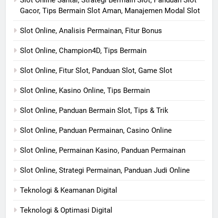
Gacor, Tips Bermain Slot Aman, Manajemen Modal Slot
Slot Online, Analisis Permainan, Fitur Bonus
Slot Online, Champion4D, Tips Bermain
Slot Online, Fitur Slot, Panduan Slot, Game Slot
Slot Online, Kasino Online, Tips Bermain
Slot Online, Panduan Bermain Slot, Tips & Trik
Slot Online, Panduan Permainan, Casino Online
Slot Online, Permainan Kasino, Panduan Permainan
Slot Online, Strategi Permainan, Panduan Judi Online
Teknologi & Keamanan Digital
Teknologi & Optimasi Digital