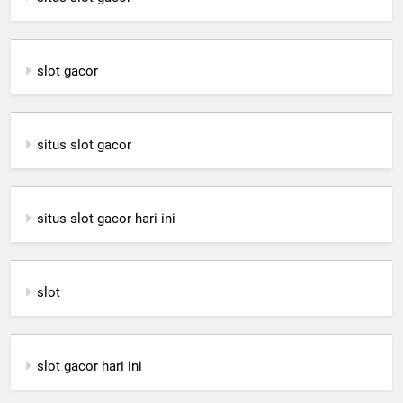
slot gacor
situs slot gacor
situs slot gacor hari ini
slot
slot gacor hari ini