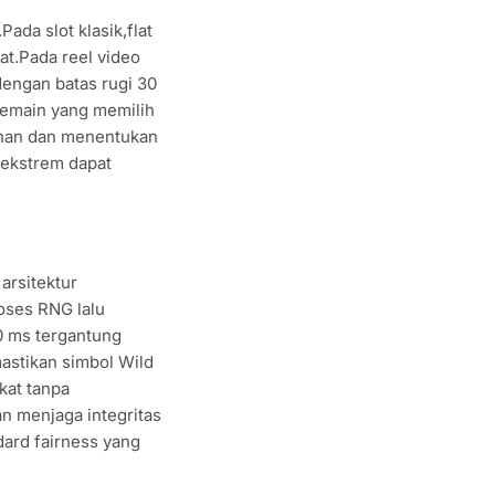
ada slot klasik,flat
at.Pada reel video
engan batas rugi 30
Pemain yang memilih
uhan dan menentukan
s ekstrem dapat
arsitektur
oses RNG lalu
0 ms tergantung
mastikan simbol Wild
kat tanpa
an menjaga integritas
dard fairness yang