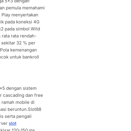
gga 5×3 dengan
hkan pemula memahami
c Play menyertakan
tik pada koneksi 4G
2 pada simbol Wild
 rata rata rendah-
sekitar 32 % per
s.Pola kemenangan
ocok untuk bankroll
6×5 dengan sistem
r cascading dan free
l ramah mobile di
asi beruntun.Slot88
 serta pengali
erver
slot
rkisar 120-150 ms