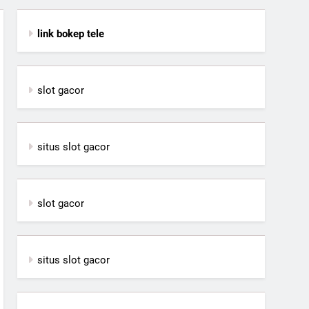
link bokep tele
slot gacor
situs slot gacor
slot gacor
situs slot gacor