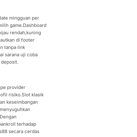
Rate mingguan per
emilih game.Dashboard
hijau rendah,kuning
autkan di footer
n tanpa link
i sarana uji coba
 deposit.
ipe provider
il risiko.Slot klasik
rkan keseimbangan
ar menyuguhkan
m.Dengan
ankroll terhadap
as88 secara cerdas