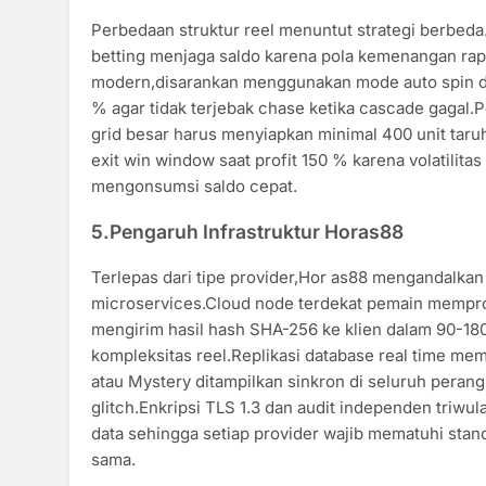
Perbedaan struktur reel menuntut strategi berbeda.P
betting menjaga saldo karena pola kemenangan rap
modern,disarankan menggunakan mode auto spin d
% agar tidak terjebak chase ketika cascade gagal.
grid besar harus menyiapkan minimal 400 unit tar
exit win window saat profit 150 % karena volatilita
mengonsumsi saldo cepat.
5.Pengaruh Infrastruktur Horas88
Terlepas dari tipe provider,Hor as88 mengandalkan 
microservices.Cloud node terdekat pemain mempr
mengirim hasil hash SHA-256 ke klien dalam 90-18
kompleksitas reel.Replikasi database real time me
atau Mystery ditampilkan sinkron di seluruh perang
glitch.Enkripsi TLS 1.3 dan audit independen triwul
data sehingga setiap provider wajib mematuhi stan
sama.