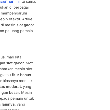
acor hari ini
itu sama.
ukan di berbagai
t mempengaruhi
ih efektif. Artikel
 di mesin
slot gacor
tkan peluang pemain
nus
, mari kita
ngan
slot gacor
.
Slot
mbarkan mesin slot
ng
atau
fitur bonus
r
biasanya memiliki
itas moderat
, yang
gan besar
. Mesin
epada pemain untuk
s lainnya
, yang