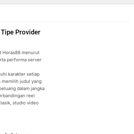
 Tipe Provider
lot Horas88 menurut
serta performa server
uhi karakter setiap
 memilih judul yang
 peluang dalam jangka
erbandingan reel
lasik, studio video