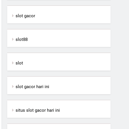
slot gacor
slot88
slot
slot gacor hari ini
situs slot gacor hari ini