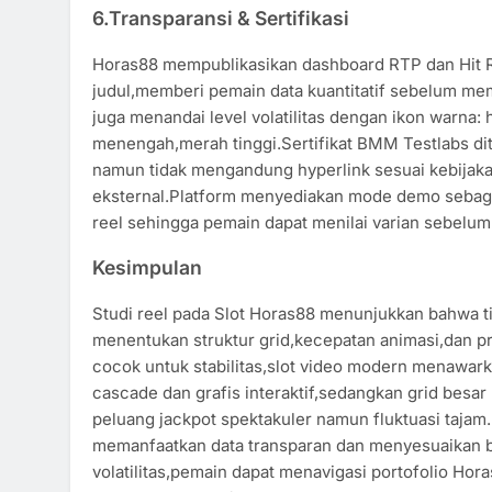
6.Transparansi & Sertifikasi
Horas88 mempublikasikan dashboard RTP dan Hit 
judul,memberi pemain data kuantitatif sebelum m
juga menandai level volatilitas dengan ikon warna: 
menengah,merah tinggi.Sertifikat BMM Testlabs dit
namun tidak mengandung hyperlink sesuai kebijaka
eksternal.Platform menyediakan mode demo sebaga
reel sehingga pemain dapat menilai varian sebelum
Kesimpulan
Studi reel pada Slot Horas88 menunjukkan bahwa t
menentukan struktur grid,kecepatan animasi,dan prof
cocok untuk stabilitas,slot video modern menawa
cascade dan grafis interaktif,sedangkan grid bes
peluang jackpot spektakuler namun fluktuasi taja
memanfaatkan data transparan dan menyesuaikan b
volatilitas,pemain dapat menavigasi portofolio Hor