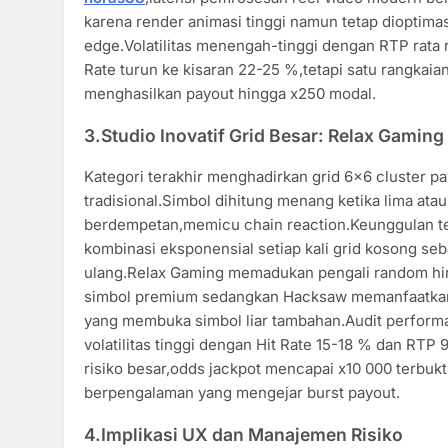
karena render animasi tinggi namun tetap dioptima
edge.Volatilitas menengah-tinggi dengan RTP rata r
Rate turun ke kisaran 22-25 %,tetapi satu rangkaia
menghasilkan payout hingga x250 modal.
3.Studio Inovatif Grid Besar: Relax Gamin
Kategori terakhir menghadirkan grid 6×6 cluster pa
tradisional.Simbol dihitung menang ketika lima atau 
berdempetan,memicu chain reaction.Keunggulan te
kombinasi eksponensial setiap kali grid kosong seba
ulang.Relax Gaming memadukan pengali random hin
simbol premium sedangkan Hacksaw memanfaatkan 
yang membuka simbol liar tambahan.Audit perfor
volatilitas tinggi dengan Hit Rate 15-18 % dan RT
risiko besar,odds jackpot mencapai x10 000 terbuk
berpengalaman yang mengejar burst payout.
4.Implikasi UX dan Manajemen Risiko