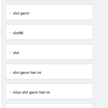
slot gacor
slot88
slot
slot gacor hari ini
situs slot gacor hari ini