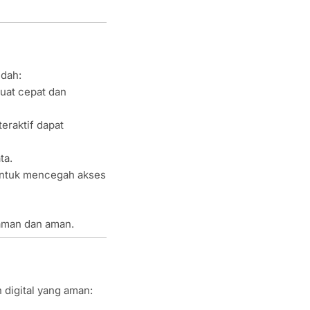
udah:
uat cepat dan
teraktif dapat
ta.
untuk mencegah akses
aman dan aman.
digital yang aman: