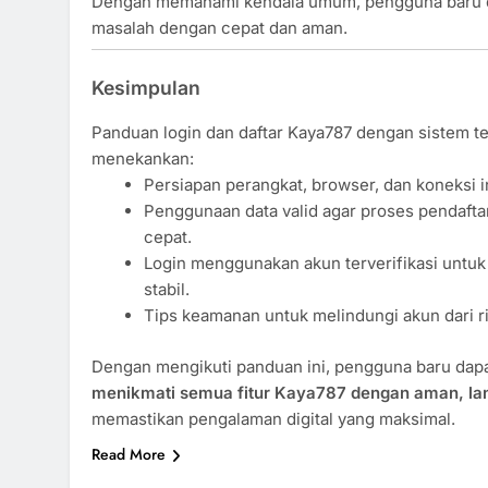
Dengan memahami kendala umum, pengguna baru 
masalah dengan cepat dan aman.
Kesimpulan
Panduan login dan daftar Kaya787 dengan sistem ter
menekankan:
Persiapan perangkat, browser, dan koneksi i
Penggunaan data valid agar proses pendaftar
cepat.
Login menggunakan akun terverifikasi untu
stabil.
Tips keamanan untuk melindungi akun dari r
Dengan mengikuti panduan ini, pengguna baru dap
menikmati semua fitur Kaya787 dengan aman, la
memastikan pengalaman digital yang maksimal.
Read More