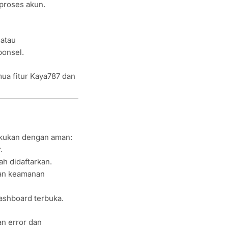
proses akun.
 atau
ponsel.
mua fitur Kaya787 dan
ilakukan dengan aman:
.
ah didaftarkan.
san keamanan
ashboard terbuka.
n error dan