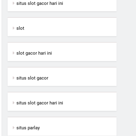
situs slot gacor hari ini
slot
slot gacor hari ini
situs slot gacor
situs slot gacor hari ini
situs parlay