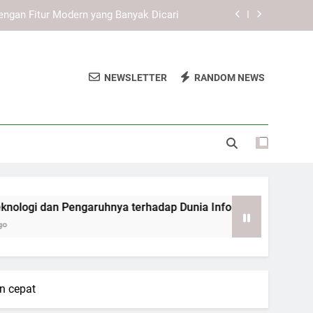
engan Fitur Modern yang Banyak Dicari
Pengaruhnya terhadap Dunia Informasi
Pengaruhnya terhadap Dunia Informasi
NEWSLETTER
RANDOM NEWS
og
rbaru dengan Sistem Akses yang Mudah
mendasi, Dan Panduan Makeup Untuk Pembaca.
engan Fitur Modern yang Banyak Dicari
Pengaruhnya terhadap Dunia Informasi
Pengaruhnya terhadap Dunia Informasi
 Pengaruhnya terhadap Dunia Informasi
Media Teknolog
5 Months Ago
n cepat