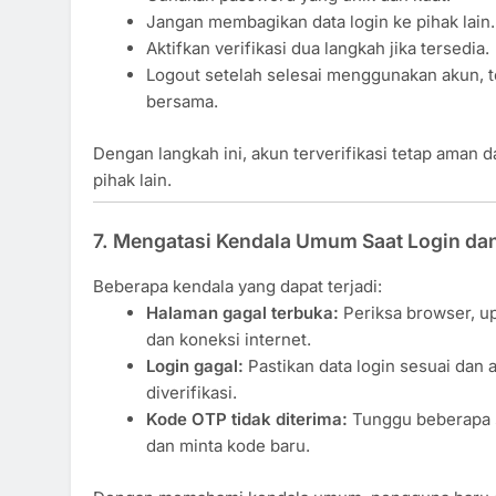
Jangan membagikan data login ke pihak lain.
Aktifkan verifikasi dua langkah jika tersedia.
Logout setelah selesai menggunakan akun, t
bersama.
Dengan langkah ini, akun terverifikasi tetap aman 
pihak lain.
7. Mengatasi Kendala Umum Saat Login dan
Beberapa kendala yang dapat terjadi:
Halaman gagal terbuka:
Periksa browser, up
dan koneksi internet.
Login gagal:
Pastikan data login sesuai dan 
diverifikasi.
Kode OTP tidak diterima:
Tunggu beberapa sa
dan minta kode baru.