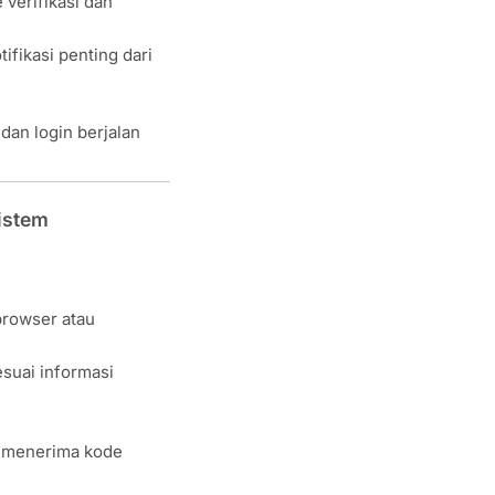
verifikasi dan
fikasi penting dari
dan login berjalan
istem
browser atau
suai informasi
k menerima kode