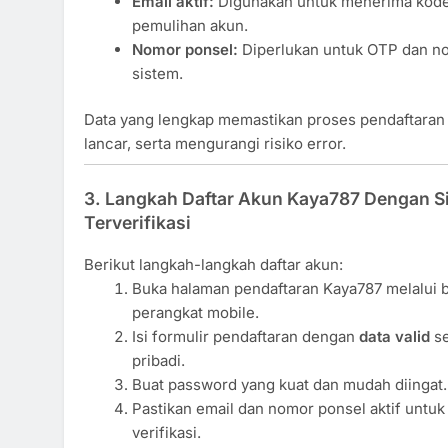
Email aktif:
Digunakan untuk menerima kode 
pemulihan akun.
Nomor ponsel:
Diperlukan untuk OTP dan noti
sistem.
Data yang lengkap memastikan proses pendaftaran 
lancar, serta mengurangi risiko error.
3. Langkah Daftar Akun Kaya787 Dengan S
Terverifikasi
Berikut langkah-langkah daftar akun:
Buka halaman pendaftaran Kaya787 melalui 
perangkat mobile.
Isi formulir pendaftaran dengan
data valid
se
pribadi.
Buat password yang kuat dan mudah diingat.
Pastikan email dan nomor ponsel aktif untu
verifikasi.