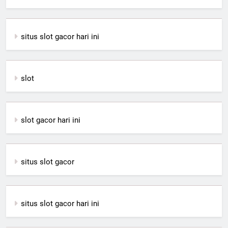
situs slot gacor hari ini
slot
slot gacor hari ini
situs slot gacor
situs slot gacor hari ini