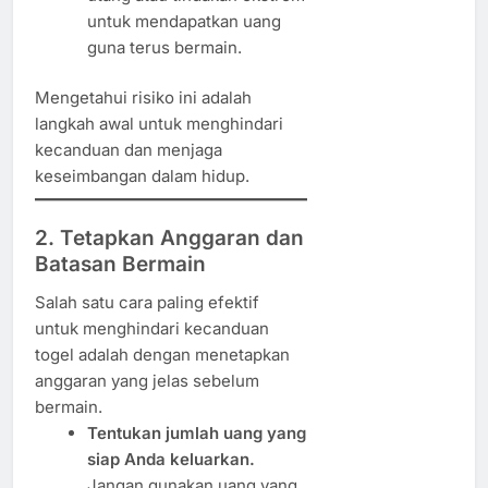
untuk mendapatkan uang
guna terus bermain.
Mengetahui risiko ini adalah
langkah awal untuk menghindari
kecanduan dan menjaga
keseimbangan dalam hidup.
2. Tetapkan Anggaran dan
Batasan Bermain
Salah satu cara paling efektif
untuk menghindari kecanduan
togel adalah dengan menetapkan
anggaran yang jelas sebelum
bermain.
Tentukan jumlah uang yang
siap Anda keluarkan.
Jangan gunakan uang yang