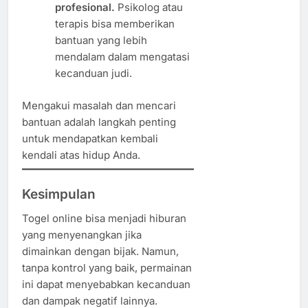
profesional.
Psikolog atau
terapis bisa memberikan
bantuan yang lebih
mendalam dalam mengatasi
kecanduan judi.
Mengakui masalah dan mencari
bantuan adalah langkah penting
untuk mendapatkan kembali
kendali atas hidup Anda.
Kesimpulan
Togel online bisa menjadi hiburan
yang menyenangkan jika
dimainkan dengan bijak. Namun,
tanpa kontrol yang baik, permainan
ini dapat menyebabkan kecanduan
dan dampak negatif lainnya.