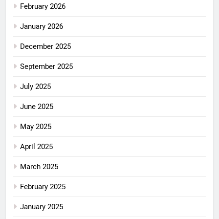
February 2026
January 2026
December 2025
September 2025
July 2025
June 2025
May 2025
April 2025
March 2025
February 2025
January 2025