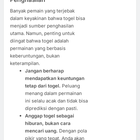
Banyak pemain yang terjebak
dalam keyakinan bahwa togel bisa
menjadi sumber penghasilan
utama. Namun, penting untuk
diingat bahwa togel adalah
permainan yang berbasis
keberuntungan, bukan
keterampilan.
Jangan berharap
mendapatkan keuntungan
tetap dari togel.
Peluang
menang dalam permainan
ini selalu acak dan tidak bisa
diprediksi dengan pasti.
Anggap togel sebagai
hiburan, bukan cara
mencari uang.
Dengan pola
pikir yang tepat, Anda akan