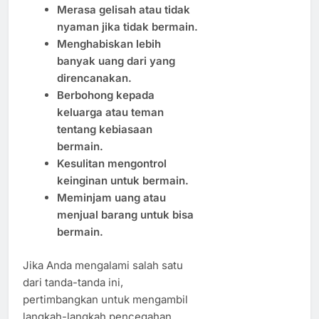
Merasa gelisah atau tidak
nyaman jika tidak bermain.
Menghabiskan lebih
banyak uang dari yang
direncanakan.
Berbohong kepada
keluarga atau teman
tentang kebiasaan
bermain.
Kesulitan mengontrol
keinginan untuk bermain.
Meminjam uang atau
menjual barang untuk bisa
bermain.
Jika Anda mengalami salah satu
dari tanda-tanda ini,
pertimbangkan untuk mengambil
langkah-langkah pencegahan