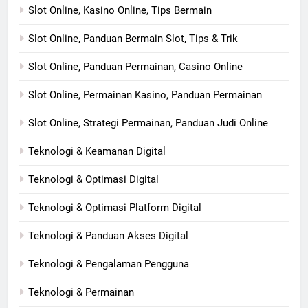
Slot Online, Kasino Online, Tips Bermain
Slot Online, Panduan Bermain Slot, Tips & Trik
Slot Online, Panduan Permainan, Casino Online
Slot Online, Permainan Kasino, Panduan Permainan
Slot Online, Strategi Permainan, Panduan Judi Online
Teknologi & Keamanan Digital
Teknologi & Optimasi Digital
Teknologi & Optimasi Platform Digital
Teknologi & Panduan Akses Digital
Teknologi & Pengalaman Pengguna
Teknologi & Permainan