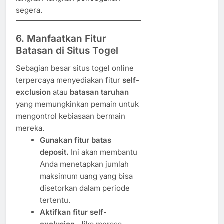
segera.
6. Manfaatkan Fitur
Batasan di Situs Togel
Sebagian besar situs togel online
terpercaya menyediakan fitur
self-
exclusion
atau
batasan taruhan
yang memungkinkan pemain untuk
mengontrol kebiasaan bermain
mereka.
Gunakan fitur batas
deposit.
Ini akan membantu
Anda menetapkan jumlah
maksimum uang yang bisa
disetorkan dalam periode
tertentu.
Aktifkan fitur self-