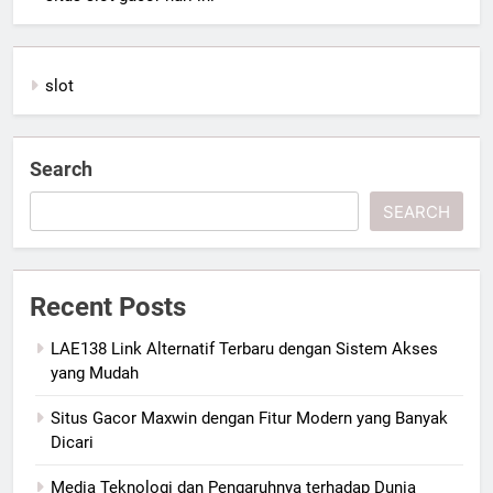
slot
Search
SEARCH
Recent Posts
LAE138 Link Alternatif Terbaru dengan Sistem Akses
yang Mudah
Situs Gacor Maxwin dengan Fitur Modern yang Banyak
Dicari
Media Teknologi dan Pengaruhnya terhadap Dunia