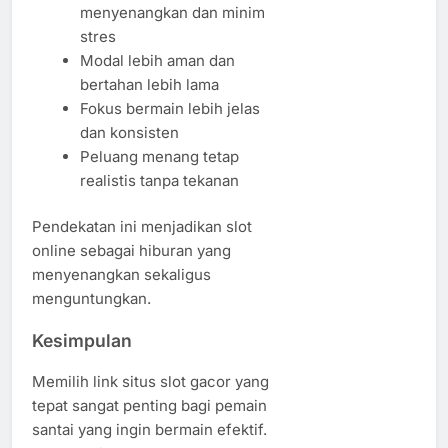
menyenangkan dan minim
stres
Modal lebih aman dan
bertahan lebih lama
Fokus bermain lebih jelas
dan konsisten
Peluang menang tetap
realistis tanpa tekanan
Pendekatan ini menjadikan slot
online sebagai hiburan yang
menyenangkan sekaligus
menguntungkan.
Kesimpulan
Memilih link situs slot gacor yang
tepat sangat penting bagi pemain
santai yang ingin bermain efektif.