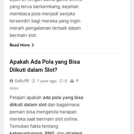
yang terus berkembang, kejelian
membaca pola menjadi senjata
tersendiri bagi mereka yang ingin
meraih pengalaman terbaik dalam
bermain slot.
Read More
Apakah Ada Pola yang Bisa
Diikuti dalam Slot?
0d8cff8
1 year ago
0
9
mins
Pelajari apakah
ada pola yang bisa
diikuti dalam slot
dan bagaimana
pemain bisa mengelola harapan
mereka saat bermain slot online.
Temukan fakta tentang
keberuntungan
,
RNG
, dan
strategi