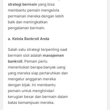
strategi bermain
yang bisa
membantu pemain mengelola
permainan mereka dengan lebih
baik dan meningkatkan
pengalaman bermain.
a. Kelola Bankroll Anda
Salah satu strategi terpenting saat
bermain slot adalah
manajemen
bankroll
. Pemain perlu
menentukan berapa banyak uang
yang mereka siap pertaruhkan dan
mengatur anggaran mereka
dengan bijak. Ini membantu
pemain untuk menghindari
kerugian besar dan bermain dalam
batas kemampuan mereka.