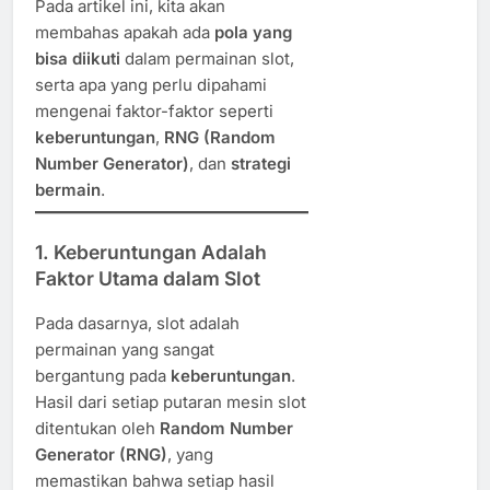
Pada artikel ini, kita akan
membahas apakah ada
pola yang
bisa diikuti
dalam permainan slot,
serta apa yang perlu dipahami
mengenai faktor-faktor seperti
keberuntungan
,
RNG (Random
Number Generator)
, dan
strategi
bermain
.
1.
Keberuntungan Adalah
Faktor Utama dalam Slot
Pada dasarnya, slot adalah
permainan yang sangat
bergantung pada
keberuntungan
.
Hasil dari setiap putaran mesin slot
ditentukan oleh
Random Number
Generator (RNG)
, yang
memastikan bahwa setiap hasil