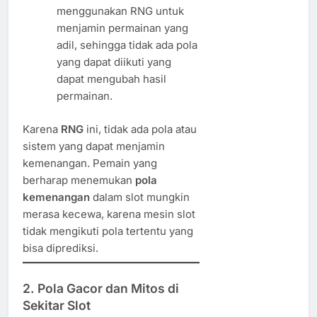
menggunakan RNG untuk
menjamin permainan yang
adil, sehingga tidak ada pola
yang dapat diikuti yang
dapat mengubah hasil
permainan.
Karena
RNG
ini, tidak ada pola atau
sistem yang dapat menjamin
kemenangan. Pemain yang
berharap menemukan
pola
kemenangan
dalam slot mungkin
merasa kecewa, karena mesin slot
tidak mengikuti pola tertentu yang
bisa diprediksi.
2.
Pola Gacor dan Mitos di
Sekitar Slot