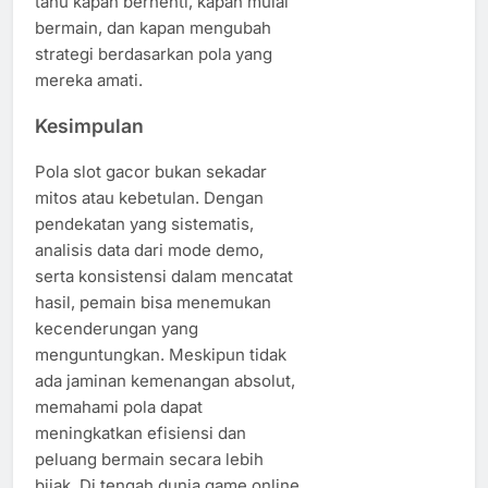
tahu kapan berhenti, kapan mulai
bermain, dan kapan mengubah
strategi berdasarkan pola yang
mereka amati.
Kesimpulan
Pola slot gacor bukan sekadar
mitos atau kebetulan. Dengan
pendekatan yang sistematis,
analisis data dari mode demo,
serta konsistensi dalam mencatat
hasil, pemain bisa menemukan
kecenderungan yang
menguntungkan. Meskipun tidak
ada jaminan kemenangan absolut,
memahami pola dapat
meningkatkan efisiensi dan
peluang bermain secara lebih
bijak. Di tengah dunia game online