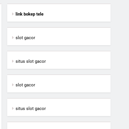
link bokep tele
slot gacor
situs slot gacor
slot gacor
situs slot gacor