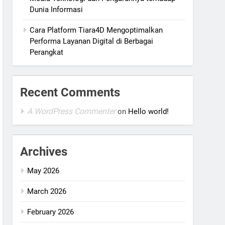
Dunia Informasi
Cara Platform Tiara4D Mengoptimalkan
Performa Layanan Digital di Berbagai
Perangkat
Recent Comments
A WordPress Commenter
on
Hello world!
Archives
May 2026
March 2026
February 2026