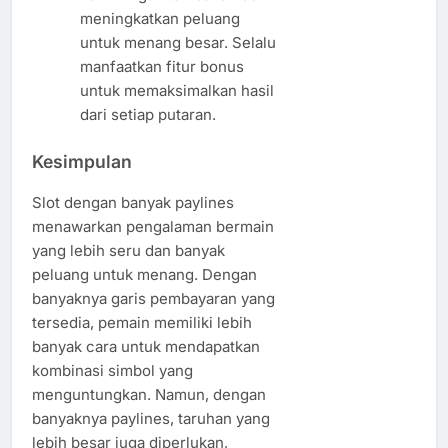
meningkatkan peluang
untuk menang besar. Selalu
manfaatkan fitur bonus
untuk memaksimalkan hasil
dari setiap putaran.
Kesimpulan
Slot dengan banyak paylines
menawarkan pengalaman bermain
yang lebih seru dan banyak
peluang untuk menang. Dengan
banyaknya garis pembayaran yang
tersedia, pemain memiliki lebih
banyak cara untuk mendapatkan
kombinasi simbol yang
menguntungkan. Namun, dengan
banyaknya paylines, taruhan yang
lebih besar juga diperlukan,