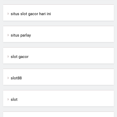
situs slot gacor hari ini
situs parlay
slot gacor
slot88
slot