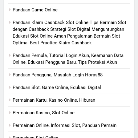
Panduan Game Online
Panduan Klaim Cashback Slot Online Tips Bermain Slot
dengan Cashback Strategi Slot Digital Menguntungkan
Edukasi Slot Online Aman Pengalaman Bermain Slot
Optimal Best Practice Klaim Cashback
Panduan Pemula, Tutorial Login Akun, Keamanan Data
Online, Edukasi Pengguna Baru, Tips Proteksi Akun
Panduan Pengguna, Masalah Login Horas88
Panduan Slot, Game Online, Edukasi Digital
Permainan Kartu, Kasino Online, Hiburan
Permainan Kasino, Slot Online
Permainan Online, Informasi Slot, Panduan Pemain