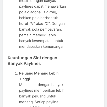
mesin dengan banyak
paylines dapat menawarkan
pola diagonal, zig-zag,
bahkan pola berbentuk
huruf “V” atau “X”. Dengan
banyak pola pembayaran,
pemain memiliki lebih
banyak kesempatan untuk
mendapatkan kemenangan.
Keuntungan Slot dengan
Banyak Paylines
Peluang Menang Lebih
Tinggi
Mesin slot dengan banyak
paylines memberikan lebih
banyak peluang untuk
menang. Setiap payline