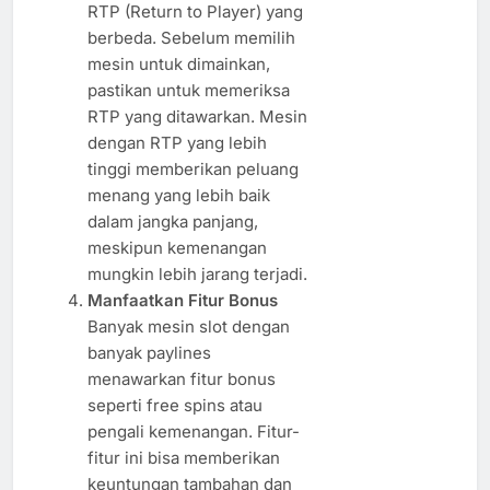
RTP (Return to Player) yang
berbeda. Sebelum memilih
mesin untuk dimainkan,
pastikan untuk memeriksa
RTP yang ditawarkan. Mesin
dengan RTP yang lebih
tinggi memberikan peluang
menang yang lebih baik
dalam jangka panjang,
meskipun kemenangan
mungkin lebih jarang terjadi.
Manfaatkan Fitur Bonus
Banyak mesin slot dengan
banyak paylines
menawarkan fitur bonus
seperti free spins atau
pengali kemenangan. Fitur-
fitur ini bisa memberikan
keuntungan tambahan dan