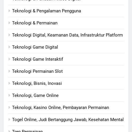
Teknologi & Pengalaman Pengguna
Teknologi & Permainan
Teknologi Digital, Keamanan Data, Infrastruktur Platform
Teknologi Game Digital
Teknologi Game Interaktif
Teknologi Permainan Slot
Teknologi, Bisnis, Inovasi
Teknologi, Game Online
Teknologi, Kasino Online, Pembayaran Permainan
Togel Online, Judi Bertanggung Jawab, Kesehatan Mental
Tren Permainan