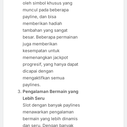
oleh simbol khusus yang
muncul pada beberapa
payline, dan bisa
memberikan hadiah
tambahan yang sangat
besar. Beberapa permainan
juga memberikan
kesempatan untuk
memenangkan jackpot
progresif, yang hanya dapat
dicapai dengan
mengaktifkan semua
paylines.
Pengalaman Bermain yang
Lebih Seru
Slot dengan banyak paylines
menawarkan pengalaman
bermain yang lebih dinamis
dan seru. Dengan banyak