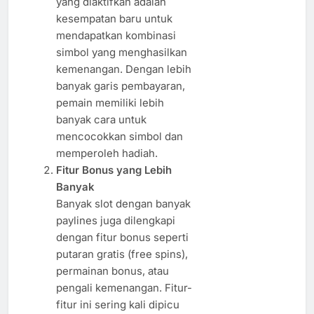
yang diaktifkan adalah
kesempatan baru untuk
mendapatkan kombinasi
simbol yang menghasilkan
kemenangan. Dengan lebih
banyak garis pembayaran,
pemain memiliki lebih
banyak cara untuk
mencocokkan simbol dan
memperoleh hadiah.
Fitur Bonus yang Lebih
Banyak
Banyak slot dengan banyak
paylines juga dilengkapi
dengan fitur bonus seperti
putaran gratis (free spins),
permainan bonus, atau
pengali kemenangan. Fitur-
fitur ini sering kali dipicu