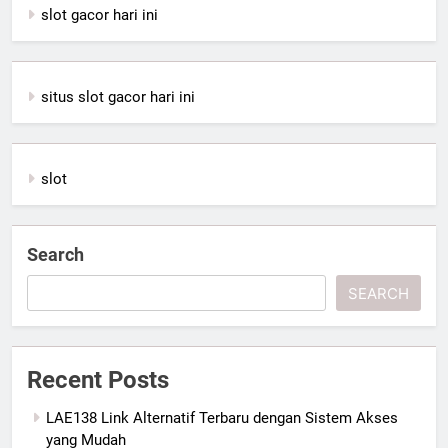
slot gacor hari ini
situs slot gacor hari ini
slot
Search
SEARCH
Recent Posts
LAE138 Link Alternatif Terbaru dengan Sistem Akses
yang Mudah