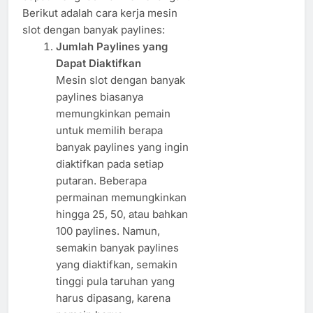
Berikut adalah cara kerja mesin
slot dengan banyak paylines:
Jumlah Paylines yang
Dapat Diaktifkan
Mesin slot dengan banyak
paylines biasanya
memungkinkan pemain
untuk memilih berapa
banyak paylines yang ingin
diaktifkan pada setiap
putaran. Beberapa
permainan memungkinkan
hingga 25, 50, atau bahkan
100 paylines. Namun,
semakin banyak paylines
yang diaktifkan, semakin
tinggi pula taruhan yang
harus dipasang, karena