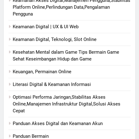
Keamanan Akses Digital,Manajemen Pengguna,Stabilitas
Platform Online,Perlindungan Data,Pengalaman
Pengguna
Keamanan Digital | UX & UI Web
Keamanan Digital, Teknologi, Slot Online
Kesehatan Mental dalam Game Tips Bermain Game
Sehat Keseimbangan Hidup dan Game
Keuangan, Permainan Online
Literasi Digital & Keamanan Informasi
Optimasi Performa Jaringan,Stabilitas Akses
Online,Manajemen Infrastruktur Digital,Solusi Akses
Cepat
Panduan Akses Digital dan Keamanan Akun
Panduan Bermain