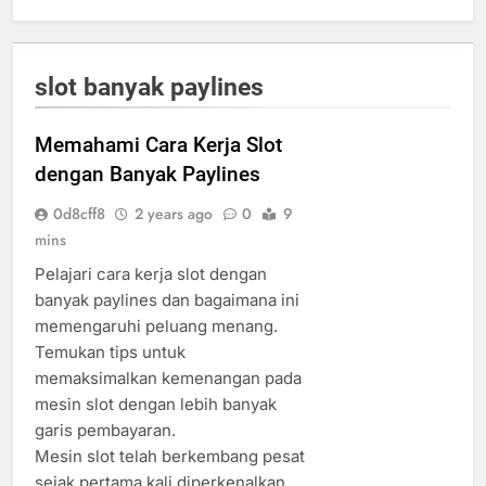
slot banyak paylines
Memahami Cara Kerja Slot
dengan Banyak Paylines
0d8cff8
2 years ago
0
9
mins
Pelajari cara kerja slot dengan
banyak paylines dan bagaimana ini
memengaruhi peluang menang.
Temukan tips untuk
memaksimalkan kemenangan pada
mesin slot dengan lebih banyak
garis pembayaran.
Mesin slot telah berkembang pesat
sejak pertama kali diperkenalkan,