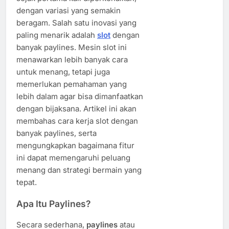
dengan variasi yang semakin
beragam. Salah satu inovasi yang
paling menarik adalah
slot
dengan
banyak paylines. Mesin slot ini
menawarkan lebih banyak cara
untuk menang, tetapi juga
memerlukan pemahaman yang
lebih dalam agar bisa dimanfaatkan
dengan bijaksana. Artikel ini akan
membahas cara kerja slot dengan
banyak paylines, serta
mengungkapkan bagaimana fitur
ini dapat memengaruhi peluang
menang dan strategi bermain yang
tepat.
Apa Itu Paylines?
Secara sederhana,
paylines
atau