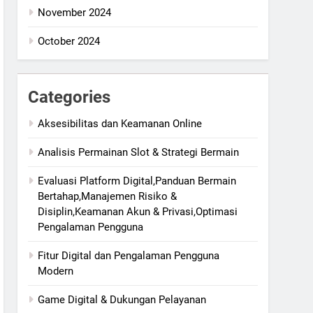
November 2024
October 2024
Categories
Aksesibilitas dan Keamanan Online
Analisis Permainan Slot & Strategi Bermain
Evaluasi Platform Digital,Panduan Bermain
Bertahap,Manajemen Risiko &
Disiplin,Keamanan Akun & Privasi,Optimasi
Pengalaman Pengguna
Fitur Digital dan Pengalaman Pengguna
Modern
Game Digital & Dukungan Pelayanan