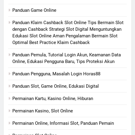
Panduan Game Online
Panduan Klaim Cashback Slot Online Tips Bermain Slot
dengan Cashback Strategi Slot Digital Menguntungkan
Edukasi Slot Online Aman Pengalaman Bermain Slot
Optimal Best Practice Klaim Cashback
Panduan Pemula, Tutorial Login Akun, Keamanan Data
Online, Edukasi Pengguna Baru, Tips Proteksi Akun
Panduan Pengguna, Masalah Login Horas88
Panduan Slot, Game Online, Edukasi Digital
Permainan Kartu, Kasino Online, Hiburan
Permainan Kasino, Slot Online
Permainan Online, Informasi Slot, Panduan Pemain