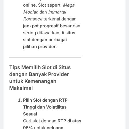
online
. Slot seperti
Mega
Moolah
dan
Immortal
Romance
terkenal dengan
jackpot progresif besar
dan
sering ditawarkan di
situs
slot dengan berbagai
pilihan provider
.
Tips Memilih Slot di Situs
dengan Banyak Provider
untuk Kemenangan
Maksimal
Pilih Slot dengan RTP
Tinggi dan Volatilitas
Sesuai
Cari slot dengan
RTP di atas
95%
untuk
peluang