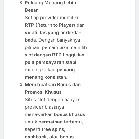
Peluang Menang Lebih
Besar
Setiap provider memiliki
RTP (Return to Player)
dan
volatilitas yang berbeda-
beda
. Dengan banyaknya
pilihan, pemain bisa memilih
slot dengan RTP tinggi
dan
pola pembayaran stabil
,
meningkatkan
peluang
menang konsisten
.
Mendapatkan Bonus dan
Promosi Khusus
Situs slot dengan banyak
provider biasanya
menawarkan
bonus khusus
untuk
permainan tertentu
,
seperti
free spins
,
cashback
, atau
bonus