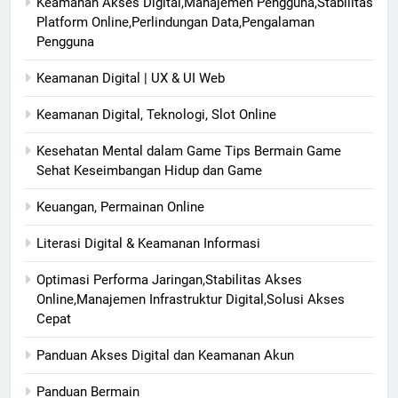
Keamanan Akses Digital,Manajemen Pengguna,Stabilitas
Platform Online,Perlindungan Data,Pengalaman
Pengguna
Keamanan Digital | UX & UI Web
Keamanan Digital, Teknologi, Slot Online
Kesehatan Mental dalam Game Tips Bermain Game
Sehat Keseimbangan Hidup dan Game
Keuangan, Permainan Online
Literasi Digital & Keamanan Informasi
Optimasi Performa Jaringan,Stabilitas Akses
Online,Manajemen Infrastruktur Digital,Solusi Akses
Cepat
Panduan Akses Digital dan Keamanan Akun
Panduan Bermain