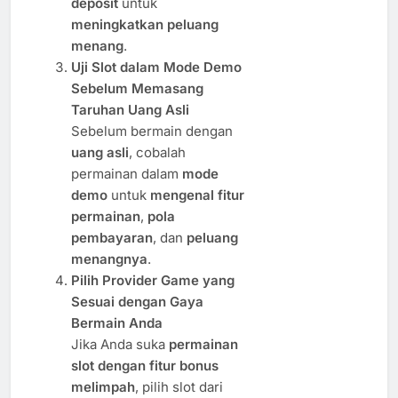
deposit
untuk
meningkatkan peluang
menang
.
Uji Slot dalam Mode Demo
Sebelum Memasang
Taruhan Uang Asli
Sebelum bermain dengan
uang asli
, cobalah
permainan dalam
mode
demo
untuk
mengenal fitur
permainan
,
pola
pembayaran
, dan
peluang
menangnya
.
Pilih Provider Game yang
Sesuai dengan Gaya
Bermain Anda
Jika Anda suka
permainan
slot dengan fitur bonus
melimpah
, pilih slot dari