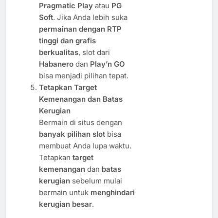
Pragmatic Play
atau
PG
Soft
. Jika Anda lebih suka
permainan dengan RTP
tinggi dan grafis
berkualitas
, slot dari
Habanero
dan
Play’n GO
bisa menjadi pilihan tepat.
Tetapkan Target
Kemenangan dan Batas
Kerugian
Bermain di situs dengan
banyak pilihan slot
bisa
membuat Anda lupa waktu.
Tetapkan
target
kemenangan
dan
batas
kerugian
sebelum mulai
bermain untuk
menghindari
kerugian besar
.