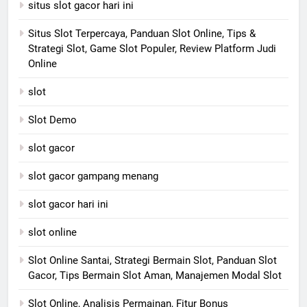
situs slot gacor hari ini
Situs Slot Terpercaya, Panduan Slot Online, Tips &
Strategi Slot, Game Slot Populer, Review Platform Judi
Online
slot
Slot Demo
slot gacor
slot gacor gampang menang
slot gacor hari ini
slot online
Slot Online Santai, Strategi Bermain Slot, Panduan Slot
Gacor, Tips Bermain Slot Aman, Manajemen Modal Slot
Slot Online, Analisis Permainan, Fitur Bonus