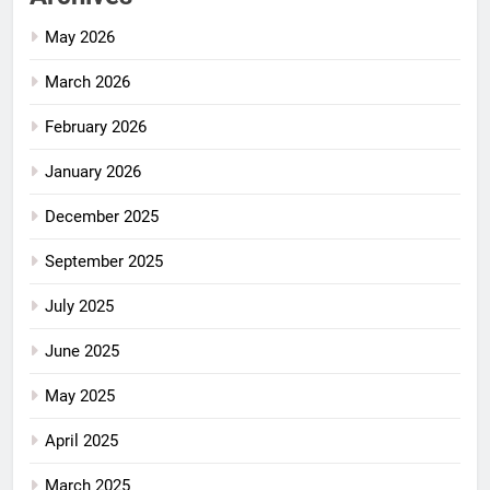
May 2026
March 2026
February 2026
January 2026
December 2025
September 2025
July 2025
June 2025
May 2025
April 2025
March 2025