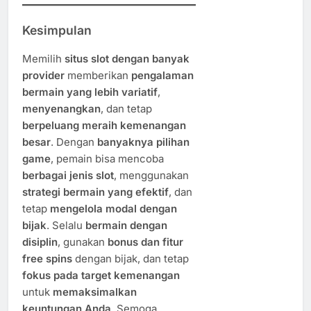
Kesimpulan
Memilih
situs slot dengan banyak
provider
memberikan
pengalaman
bermain yang lebih variatif
,
menyenangkan
, dan tetap
berpeluang meraih kemenangan
besar
. Dengan
banyaknya pilihan
game
, pemain bisa mencoba
berbagai jenis slot
, menggunakan
strategi bermain yang efektif
, dan
tetap
mengelola modal dengan
bijak
. Selalu
bermain dengan
disiplin
, gunakan
bonus dan fitur
free spins
dengan bijak, dan tetap
fokus pada target kemenangan
untuk
memaksimalkan
keuntungan Anda
. Semoga