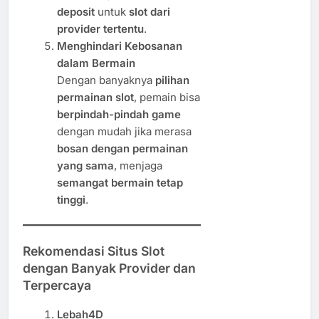
deposit
untuk
slot dari
provider tertentu
.
Menghindari Kebosanan
dalam Bermain
Dengan banyaknya
pilihan
permainan slot
, pemain bisa
berpindah-pindah game
dengan mudah jika merasa
bosan dengan permainan
yang sama
, menjaga
semangat bermain tetap
tinggi
.
Rekomendasi Situs Slot
dengan Banyak Provider dan
Terpercaya
Lebah4D