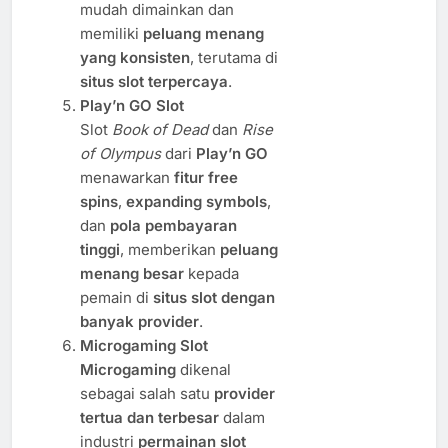
mudah dimainkan dan
memiliki
peluang menang
yang konsisten
, terutama di
situs slot terpercaya
.
Play’n GO Slot
Slot
Book of Dead
dan
Rise
of Olympus
dari
Play’n GO
menawarkan
fitur free
spins
,
expanding symbols
,
dan
pola pembayaran
tinggi
, memberikan
peluang
menang besar
kepada
pemain di
situs slot dengan
banyak provider
.
Microgaming Slot
Microgaming
dikenal
sebagai salah satu
provider
tertua dan terbesar
dalam
industri
permainan slot