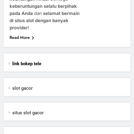
keberuntungan selalu berpihak
pada Anda
dan
selamat bermain
di situs slot dengan banyak
provider
!
Read More
link bokep tele
slot gacor
situs slot gacor