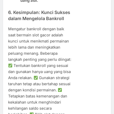
uang asli.
6. Kesimpulan: Kunci Sukses
dalam Mengelola Bankroll
Mengatur bankroll dengan baik
saat bermain slot gacor adalah
kunci untuk menikmati permainan
lebih lama dan meningkatkan
peluang menang. Beberapa
langkah penting yang perlu diingat:
Tentukan bankroll yang sesuai
dan gunakan hanya uang yang bisa
Anda relakan.
Gunakan strategi
taruhan tetap atau bertahap sesuai
dengan kondisi permainan.
Tetapkan batas kemenangan dan
kekalahan untuk menghindari
kehilangan saldo secara