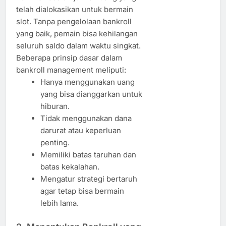
telah dialokasikan untuk bermain
slot. Tanpa pengelolaan bankroll
yang baik, pemain bisa kehilangan
seluruh saldo dalam waktu singkat.
Beberapa prinsip dasar dalam
bankroll management meliputi:
Hanya menggunakan uang
yang bisa dianggarkan untuk
hiburan.
Tidak menggunakan dana
darurat atau keperluan
penting.
Memiliki batas taruhan dan
batas kekalahan.
Mengatur strategi bertaruh
agar tetap bisa bermain
lebih lama.