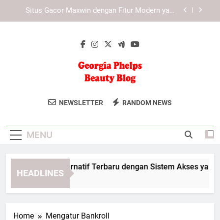
Banyak Dicari
Skip
Media Teknologi dan Pengaruhnya terhadap Dunia
to
Informasi
content
Media Teknologi dan Pengaruhnya terhadap Dunia
Informasi
LAE138 Link Alternatif Terbaru dengan Sistem
Akses yang Mudah
Situs Gacor Maxwin dengan Fitur Modern yang
Banyak Dicari
Georgia Phelps
Georgia Phelps Beauty Blog Memberikan
Media Teknologi dan Pengaruhnya terhadap Dunia
NEWSLETTER
RANDOM NEWS
Informasi
Beauty Blog
Tips Kecantikan, Produk Rekomendasi,
Dan Panduan Makeup Untuk Pembaca.
Media Teknologi dan Pengaruhnya terhadap Dunia
Informasi
MENU
LAE138 Link Alternatif Terbaru dengan Sistem Akses yang M
HEADLINES
3 Months Ago
Home
Mengatur Bankroll