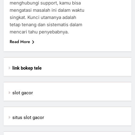
menghubungi support, kamu bisa
mengatasi masalah ini dalam waktu
singkat. Kunci utamanya adalah
tetap tenang dan sistematis dalam
mencari tahu penyebabnya.
Read More
link bokep tele
slot gacor
situs slot gacor