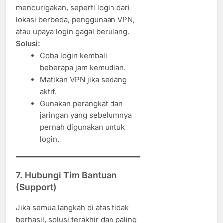
mencurigakan, seperti login dari
lokasi berbeda, penggunaan VPN,
atau upaya login gagal berulang.
Solusi:
Coba login kembali
beberapa jam kemudian.
Matikan VPN jika sedang
aktif.
Gunakan perangkat dan
jaringan yang sebelumnya
pernah digunakan untuk
login.
7. Hubungi Tim Bantuan
(Support)
Jika semua langkah di atas tidak
berhasil, solusi terakhir dan paling