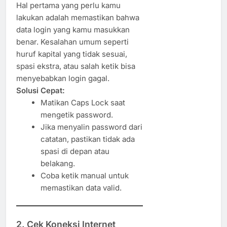
Hal pertama yang perlu kamu
lakukan adalah memastikan bahwa
data login yang kamu masukkan
benar. Kesalahan umum seperti
huruf kapital yang tidak sesuai,
spasi ekstra, atau salah ketik bisa
menyebabkan login gagal.
Solusi Cepat:
Matikan Caps Lock saat
mengetik password.
Jika menyalin password dari
catatan, pastikan tidak ada
spasi di depan atau
belakang.
Coba ketik manual untuk
memastikan data valid.
2. Cek Koneksi Internet