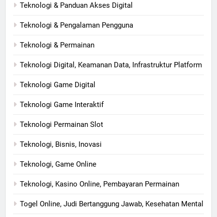
Teknologi & Panduan Akses Digital
Teknologi & Pengalaman Pengguna
Teknologi & Permainan
Teknologi Digital, Keamanan Data, Infrastruktur Platform
Teknologi Game Digital
Teknologi Game Interaktif
Teknologi Permainan Slot
Teknologi, Bisnis, Inovasi
Teknologi, Game Online
Teknologi, Kasino Online, Pembayaran Permainan
Togel Online, Judi Bertanggung Jawab, Kesehatan Mental