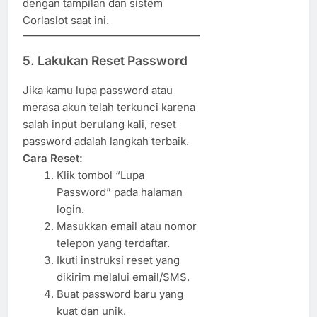
dengan tampilan dan sistem
Corlaslot saat ini.
5. Lakukan Reset Password
Jika kamu lupa password atau
merasa akun telah terkunci karena
salah input berulang kali, reset
password adalah langkah terbaik.
Cara Reset:
Klik tombol “Lupa
Password” pada halaman
login.
Masukkan email atau nomor
telepon yang terdaftar.
Ikuti instruksi reset yang
dikirim melalui email/SMS.
Buat password baru yang
kuat dan unik.