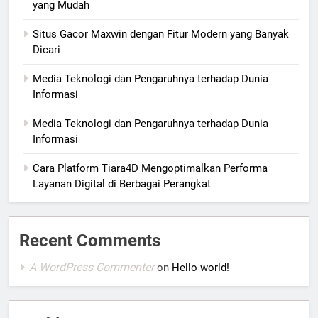
yang Mudah
Situs Gacor Maxwin dengan Fitur Modern yang Banyak
Dicari
Media Teknologi dan Pengaruhnya terhadap Dunia
Informasi
Media Teknologi dan Pengaruhnya terhadap Dunia
Informasi
Cara Platform Tiara4D Mengoptimalkan Performa
Layanan Digital di Berbagai Perangkat
Recent Comments
A WordPress Commenter
on
Hello world!