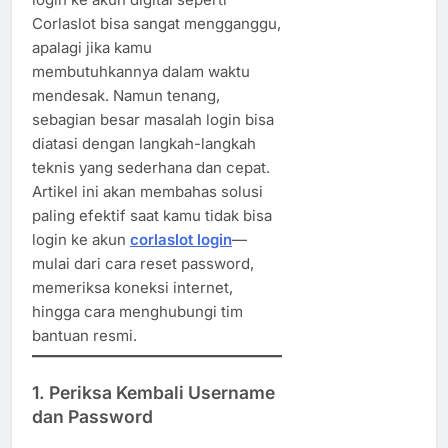
Corlaslot bisa sangat mengganggu,
apalagi jika kamu
membutuhkannya dalam waktu
mendesak. Namun tenang,
sebagian besar masalah login bisa
diatasi dengan langkah-langkah
teknis yang sederhana dan cepat.
Artikel ini akan membahas solusi
paling efektif saat kamu tidak bisa
login ke akun
corlaslot login
—
mulai dari cara reset password,
memeriksa koneksi internet,
hingga cara menghubungi tim
bantuan resmi.
1. Periksa Kembali Username
dan Password