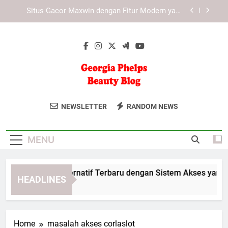
Banyak Dicari
Skip
Media Teknologi dan Pengaruhnya terhadap Dunia
to
Informasi
content
Media Teknologi dan Pengaruhnya terhadap Dunia
Informasi
LAE138 Link Alternatif Terbaru dengan Sistem
Akses yang Mudah
Situs Gacor Maxwin dengan Fitur Modern yang
Banyak Dicari
Georgia Phelps
Georgia Phelps Beauty Blog Memberikan
Media Teknologi dan Pengaruhnya terhadap Dunia
NEWSLETTER
RANDOM NEWS
Informasi
Beauty Blog
Tips Kecantikan, Produk Rekomendasi,
Dan Panduan Makeup Untuk Pembaca.
Media Teknologi dan Pengaruhnya terhadap Dunia
Informasi
MENU
LAE138 Link Alternatif Terbaru dengan Sistem Akses yang M
HEADLINES
3 Months Ago
Home
masalah akses corlaslot