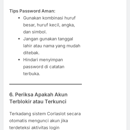
Tips Password Aman:
Gunakan kombinasi huruf
besar, huruf kecil, angka,
dan simbol.
Jangan gunakan tanggal
lahir atau nama yang mudah
ditebak.
Hindari menyimpan
password di catatan
terbuka.
6. Periksa Apakah Akun
Terblokir atau Terkunci
Terkadang sistem Corlaslot secara
otomatis mengunci akun jika
terdeteksi aktivitas login