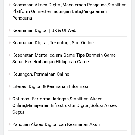
Keamanan Akses Digital,Manajemen Pengguna,Stabilitas
Platform Online,Perlindungan Data,Pengalaman
Pengguna
Keamanan Digital | UX & UI Web
Keamanan Digital, Teknologi, Slot Online
Kesehatan Mental dalam Game Tips Bermain Game
Sehat Keseimbangan Hidup dan Game
Keuangan, Permainan Online
Literasi Digital & Keamanan Informasi
Optimasi Performa Jaringan,Stabilitas Akses
Online,Manajemen Infrastruktur Digital,Solusi Akses
Cepat
Panduan Akses Digital dan Keamanan Akun