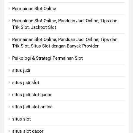
Permainan Slot Online
Permainan Slot Online, Panduan Judi Online, Tips dan
Trik Slot, Jackpot Slot
Permainan Slot Online, Panduan Judi Online, Tips dan
Trik Slot, Situs Slot dengan Banyak Provider
Psikologi & Strategi Permainan Slot
situs judi
situs judi slot
situs judi slot gacor
situs judi slot online
situs slot
situs slot gacor