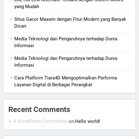
yang Mudah
Situs Gacor Maxwin dengan Fitur Modern yang Banyak
Dicari
Media Teknologi dan Pengaruhnya terhadap Dunia
Informasi
Media Teknologi dan Pengaruhnya terhadap Dunia
Informasi
Cara Platform Tiara4D Mengoptimalkan Performa
Layanan Digital di Berbagai Perangkat
Recent Comments
A WordPress Commenter
on
Hello world!