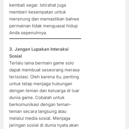
kembali segar. Istirahat juga
memberi kesempatan untuk
merenung dan memastikan bahwa
permainan tidak menguasai hidup
Anda sepenuhnya.
3. Jangan Lupakan Interaksi
Sosial
Terlalu lama bermain game solo
dapat membuat seseorang merasa
terisolasi. Oleh karena itu, penting
untuk tetap menjaga hubungan
dengan teman dan keluarga di luar
dunia game. Cobalah untuk
berkomunikasi dengan teman-
teman secara langsung atau
melalui media sosial. Menjaga
jaringan sosial di dunia nyata akan