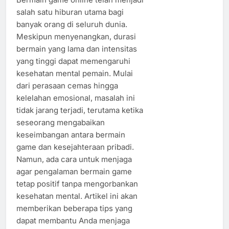
salah satu hiburan utama bagi
banyak orang di seluruh dunia.
Meskipun menyenangkan, durasi
bermain yang lama dan intensitas
yang tinggi dapat memengaruhi
kesehatan mental pemain. Mulai
dari perasaan cemas hingga
kelelahan emosional, masalah ini
tidak jarang terjadi, terutama ketika
seseorang mengabaikan
keseimbangan antara bermain
game dan kesejahteraan pribadi.
Namun, ada cara untuk menjaga
agar pengalaman bermain game
tetap positif tanpa mengorbankan
kesehatan mental. Artikel ini akan
memberikan beberapa tips yang
dapat membantu Anda menjaga