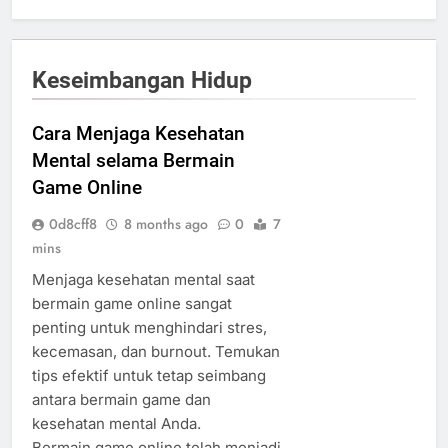
Keseimbangan Hidup
Cara Menjaga Kesehatan
Mental selama Bermain
Game Online
0d8cff8
8 months ago
0
7
mins
Menjaga kesehatan mental saat
bermain game online sangat
penting untuk menghindari stres,
kecemasan, dan burnout. Temukan
tips efektif untuk tetap seimbang
antara bermain game dan
kesehatan mental Anda.
Bermain game online telah menjadi