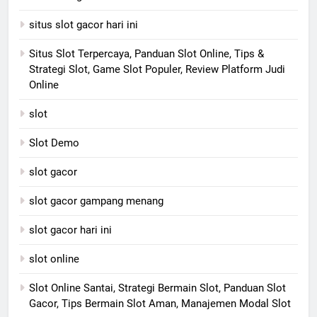
situs slot gacor hari ini
Situs Slot Terpercaya, Panduan Slot Online, Tips &
Strategi Slot, Game Slot Populer, Review Platform Judi
Online
slot
Slot Demo
slot gacor
slot gacor gampang menang
slot gacor hari ini
slot online
Slot Online Santai, Strategi Bermain Slot, Panduan Slot
Gacor, Tips Bermain Slot Aman, Manajemen Modal Slot