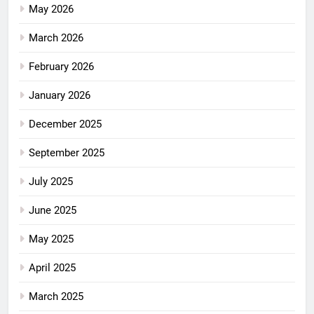
May 2026
March 2026
February 2026
January 2026
December 2025
September 2025
July 2025
June 2025
May 2025
April 2025
March 2025