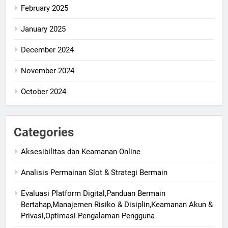
February 2025
January 2025
December 2024
November 2024
October 2024
Categories
Aksesibilitas dan Keamanan Online
Analisis Permainan Slot & Strategi Bermain
Evaluasi Platform Digital,Panduan Bermain
Bertahap,Manajemen Risiko & Disiplin,Keamanan Akun &
Privasi,Optimasi Pengalaman Pengguna