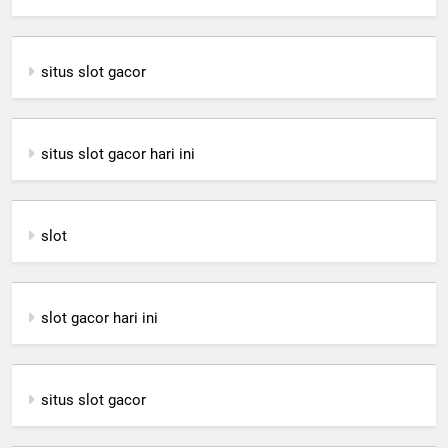
situs slot gacor
situs slot gacor hari ini
slot
slot gacor hari ini
situs slot gacor