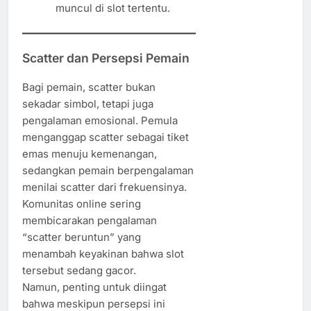
muncul di slot tertentu.
Scatter dan Persepsi Pemain
Bagi pemain, scatter bukan
sekadar simbol, tetapi juga
pengalaman emosional. Pemula
menganggap scatter sebagai tiket
emas menuju kemenangan,
sedangkan pemain berpengalaman
menilai scatter dari frekuensinya.
Komunitas online sering
membicarakan pengalaman
“scatter beruntun” yang
menambah keyakinan bahwa slot
tersebut sedang gacor.
Namun, penting untuk diingat
bahwa meskipun persepsi ini