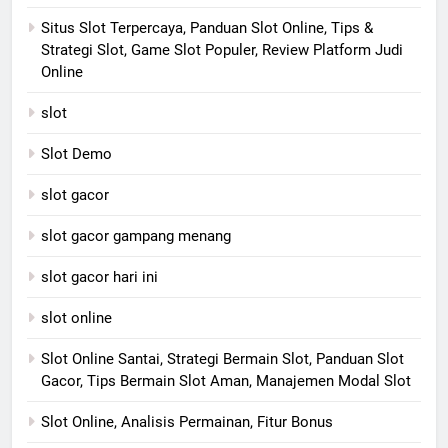
Situs Slot Terpercaya, Panduan Slot Online, Tips &
Strategi Slot, Game Slot Populer, Review Platform Judi
Online
slot
Slot Demo
slot gacor
slot gacor gampang menang
slot gacor hari ini
slot online
Slot Online Santai, Strategi Bermain Slot, Panduan Slot
Gacor, Tips Bermain Slot Aman, Manajemen Modal Slot
Slot Online, Analisis Permainan, Fitur Bonus