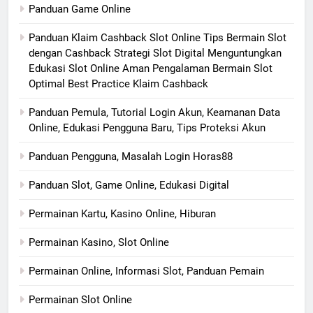
Panduan Game Online
Panduan Klaim Cashback Slot Online Tips Bermain Slot
dengan Cashback Strategi Slot Digital Menguntungkan
Edukasi Slot Online Aman Pengalaman Bermain Slot
Optimal Best Practice Klaim Cashback
Panduan Pemula, Tutorial Login Akun, Keamanan Data
Online, Edukasi Pengguna Baru, Tips Proteksi Akun
Panduan Pengguna, Masalah Login Horas88
Panduan Slot, Game Online, Edukasi Digital
Permainan Kartu, Kasino Online, Hiburan
Permainan Kasino, Slot Online
Permainan Online, Informasi Slot, Panduan Pemain
Permainan Slot Online