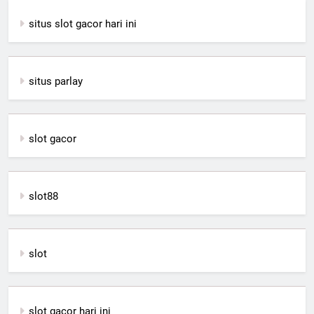
situs slot gacor hari ini
situs parlay
slot gacor
slot88
slot
slot gacor hari ini