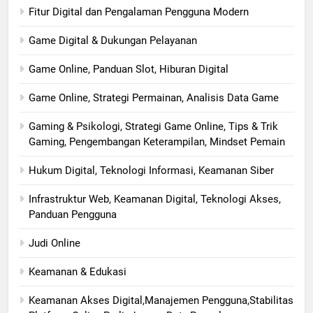
Fitur Digital dan Pengalaman Pengguna Modern
Game Digital & Dukungan Pelayanan
Game Online, Panduan Slot, Hiburan Digital
Game Online, Strategi Permainan, Analisis Data Game
Gaming & Psikologi, Strategi Game Online, Tips & Trik
Gaming, Pengembangan Keterampilan, Mindset Pemain
Hukum Digital, Teknologi Informasi, Keamanan Siber
Infrastruktur Web, Keamanan Digital, Teknologi Akses,
Panduan Pengguna
Judi Online
Keamanan & Edukasi
Keamanan Akses Digital,Manajemen Pengguna,Stabilitas