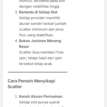
muncul, terutama pada slot
dengan volatilitas tinggi.
Berbeda di Setiap Slot
Setiap provider memiliki
aturan sendiri terkait jumlah
scatter minimum dan jenis
fitur yang diaktifkan.
Bukan Jaminan Menang
Besar
Scatter bisa memberi free
spin, tetapi hasil dari spin
tersebut tetap acak.
Cara Pemain Menyikapi
Scatter
Kenali Aturan Permainan
Setiap slot punya syarat