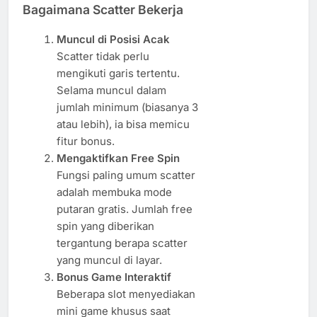
Bagaimana Scatter Bekerja
Muncul di Posisi Acak
Scatter tidak perlu
mengikuti garis tertentu.
Selama muncul dalam
jumlah minimum (biasanya 3
atau lebih), ia bisa memicu
fitur bonus.
Mengaktifkan Free Spin
Fungsi paling umum scatter
adalah membuka mode
putaran gratis. Jumlah free
spin yang diberikan
tergantung berapa scatter
yang muncul di layar.
Bonus Game Interaktif
Beberapa slot menyediakan
mini game khusus saat