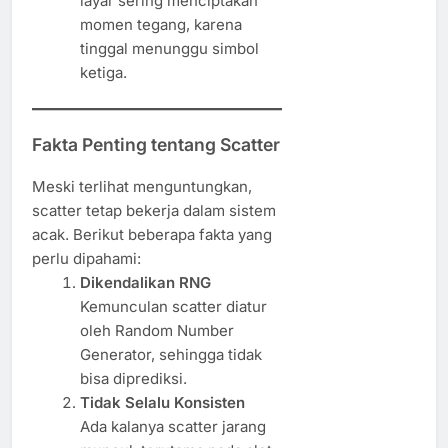
layar sering menciptakan
momen tegang, karena
tinggal menunggu simbol
ketiga.
Fakta Penting tentang Scatter
Meski terlihat menguntungkan,
scatter tetap bekerja dalam sistem
acak. Berikut beberapa fakta yang
perlu dipahami:
Dikendalikan RNG
Kemunculan scatter diatur
oleh Random Number
Generator, sehingga tidak
bisa diprediksi.
Tidak Selalu Konsisten
Ada kalanya scatter jarang