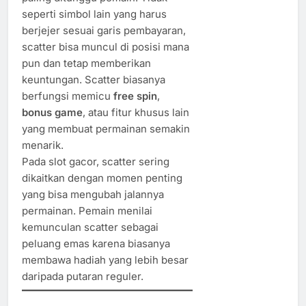
seperti simbol lain yang harus
berjejer sesuai garis pembayaran,
scatter bisa muncul di posisi mana
pun dan tetap memberikan
keuntungan. Scatter biasanya
berfungsi memicu
free spin
,
bonus game
, atau fitur khusus lain
yang membuat permainan semakin
menarik.
Pada slot gacor, scatter sering
dikaitkan dengan momen penting
yang bisa mengubah jalannya
permainan. Pemain menilai
kemunculan scatter sebagai
peluang emas karena biasanya
membawa hadiah yang lebih besar
daripada putaran reguler.