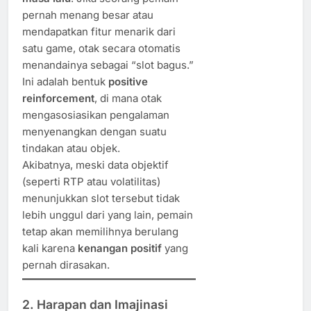
pernah menang besar atau
mendapatkan fitur menarik dari
satu game, otak secara otomatis
menandainya sebagai “slot bagus.”
Ini adalah bentuk
positive
reinforcement
, di mana otak
mengasosiasikan pengalaman
menyenangkan dengan suatu
tindakan atau objek.
Akibatnya, meski data objektif
(seperti RTP atau volatilitas)
menunjukkan slot tersebut tidak
lebih unggul dari yang lain, pemain
tetap akan memilihnya berulang
kali karena
kenangan positif
yang
pernah dirasakan.
2. Harapan dan Imajinasi