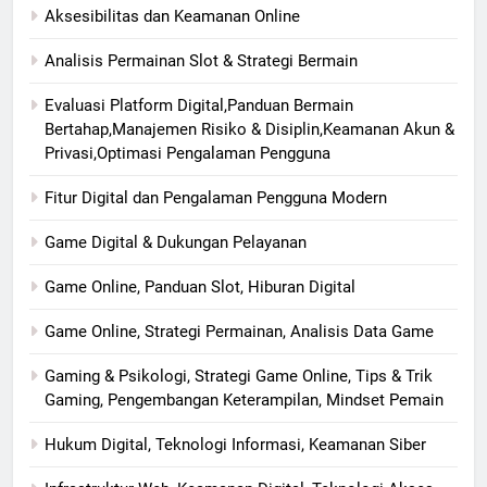
Aksesibilitas dan Keamanan Online
Analisis Permainan Slot & Strategi Bermain
Evaluasi Platform Digital,Panduan Bermain
Bertahap,Manajemen Risiko & Disiplin,Keamanan Akun &
Privasi,Optimasi Pengalaman Pengguna
Fitur Digital dan Pengalaman Pengguna Modern
Game Digital & Dukungan Pelayanan
Game Online, Panduan Slot, Hiburan Digital
Game Online, Strategi Permainan, Analisis Data Game
Gaming & Psikologi, Strategi Game Online, Tips & Trik
Gaming, Pengembangan Keterampilan, Mindset Pemain
Hukum Digital, Teknologi Informasi, Keamanan Siber