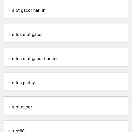
slot gacor hari ini
situs slot gacor
situs slot gacor hari ini
situs parlay
slot gacor
slot88