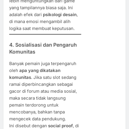
lebih menguntungkan dari game
yang tampilannya biasa saja. Ini
adalah efek dari
psikologi desain
,
di mana emosi mengambil alih
logika saat membuat keputusan.
4. Sosialisasi dan Pengaruh
Komunitas
Banyak pemain juga terpengaruh
oleh
apa yang dikatakan
komunitas
. Jika satu slot sedang
ramai diperbincangkan sebagai
gacor di forum atau media sosial,
maka secara tidak langsung
pemain terdorong untuk
mencobanya, bahkan tanpa
mengecek data pendukung.
Ini disebut dengan
social proof
, di