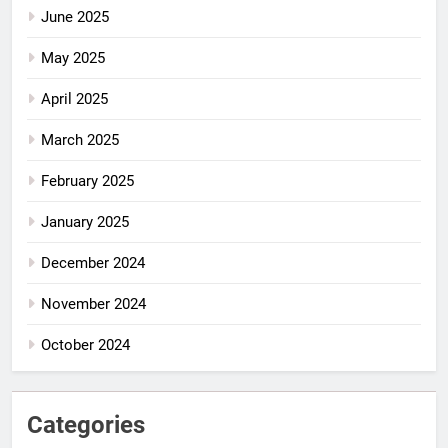
June 2025
May 2025
April 2025
March 2025
February 2025
January 2025
December 2024
November 2024
October 2024
Categories