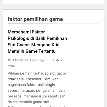
faktor pemilihan game
Memahami Faktor
Psikologis di Balik Pemilihan
Slot Gacor: Mengapa Kita
Memilih Game Tertentu
0d8cff8
1 year ago
0
7
mins
Pilihan pemain terhadap slot gacor
tidak selalu rasional. Temukan
bagaimana faktor psikologis
seperti harapan, pengalaman, dan
persepsi memengaruhi keputusan
dalam memilih game slot.