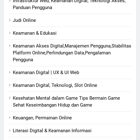
Infrastruktur Web, Keamanan Digital, Teknologi Akses,
Panduan Pengguna
Judi Online
Keamanan & Edukasi
Keamanan Akses Digital,Manajemen Pengguna,Stabilitas
Platform Online,Perlindungan Data,Pengalaman
Pengguna
Keamanan Digital | UX & UI Web
Keamanan Digital, Teknologi, Slot Online
Kesehatan Mental dalam Game Tips Bermain Game
Sehat Keseimbangan Hidup dan Game
Keuangan, Permainan Online
Literasi Digital & Keamanan Informasi