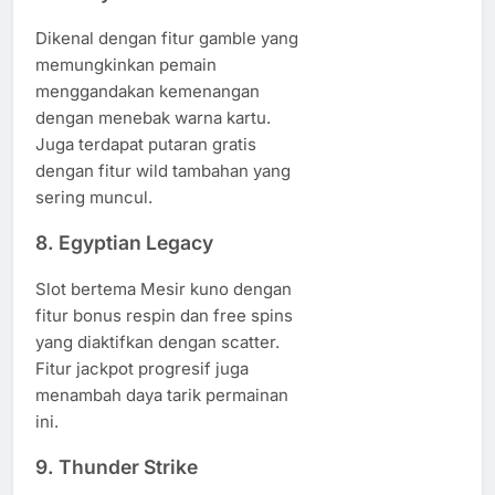
Dikenal dengan fitur gamble yang
memungkinkan pemain
menggandakan kemenangan
dengan menebak warna kartu.
Juga terdapat putaran gratis
dengan fitur wild tambahan yang
sering muncul.
8.
Egyptian Legacy
Slot bertema Mesir kuno dengan
fitur bonus respin dan free spins
yang diaktifkan dengan scatter.
Fitur jackpot progresif juga
menambah daya tarik permainan
ini.
9.
Thunder Strike