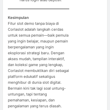
Kesimpulan
Fitur slot demo tanpa biaya di
Corlaslot adalah langkah cerdas
untuk semua pemain—baik pemula
yang ingin belajar, maupun pemain
berpengalaman yang ingin
eksplorasi strategi baru. Dengan
akses mudah, tampilan interaktif,
dan koleksi game yang lengkap,
Corlaslot membuktikan diri sebagai
platform edukatif sekaligus
menghibur di dunia slot digital.
Bermain kini tak lagi soal untung-
untungan, tapi tentang
pemahaman, kesiapan, dan
pengalaman yang terus diasah.