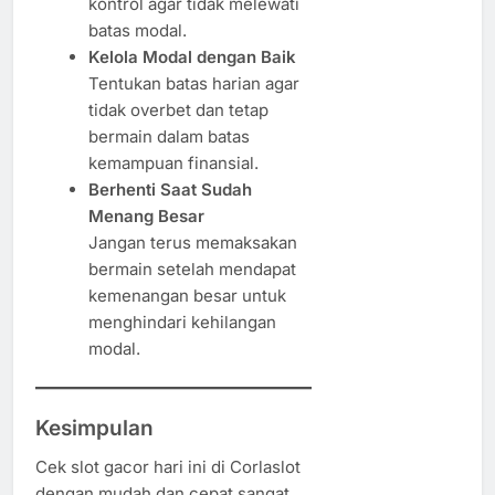
kontrol agar tidak melewati
batas modal.
Kelola Modal dengan Baik
Tentukan batas harian agar
tidak overbet dan tetap
bermain dalam batas
kemampuan finansial.
Berhenti Saat Sudah
Menang Besar
Jangan terus memaksakan
bermain setelah mendapat
kemenangan besar untuk
menghindari kehilangan
modal.
Kesimpulan
Cek slot gacor hari ini di Corlaslot
dengan mudah dan cepat sangat