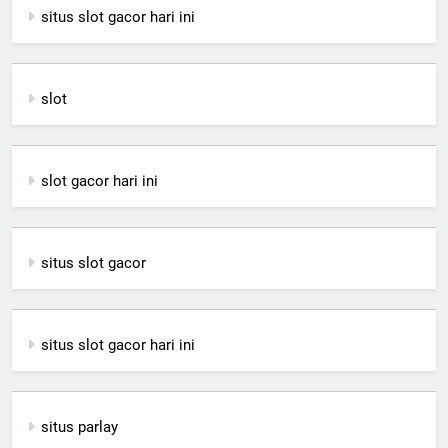
situs slot gacor hari ini
slot
slot gacor hari ini
situs slot gacor
situs slot gacor hari ini
situs parlay