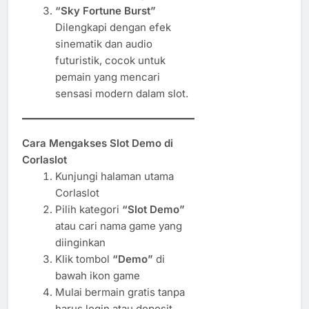
“Sky Fortune Burst”
Dilengkapi dengan efek
sinematik dan audio
futuristik, cocok untuk
pemain yang mencari
sensasi modern dalam slot.
Cara Mengakses Slot Demo di
Corlaslot
Kunjungi halaman utama
Corlaslot
Pilih kategori
“Slot Demo”
atau cari nama game yang
diinginkan
Klik tombol
“Demo”
di
bawah ikon game
Mulai bermain gratis tanpa
harus login atau deposit