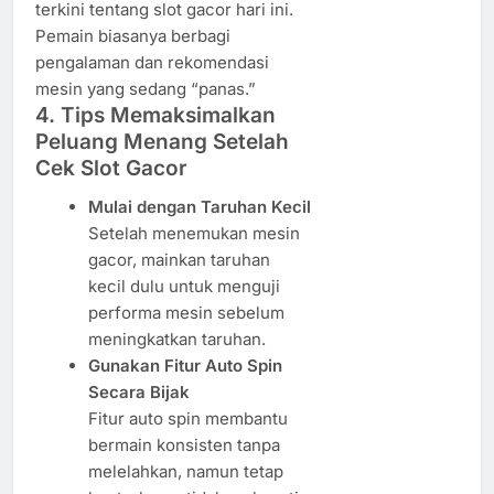
terkini tentang slot gacor hari ini.
Pemain biasanya berbagi
pengalaman dan rekomendasi
mesin yang sedang “panas.”
4. Tips Memaksimalkan
Peluang Menang Setelah
Cek Slot Gacor
Mulai dengan Taruhan Kecil
Setelah menemukan mesin
gacor, mainkan taruhan
kecil dulu untuk menguji
performa mesin sebelum
meningkatkan taruhan.
Gunakan Fitur Auto Spin
Secara Bijak
Fitur auto spin membantu
bermain konsisten tanpa
melelahkan, namun tetap