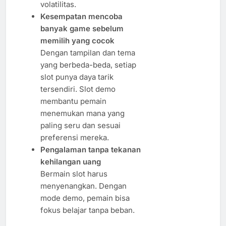
volatilitas.
Kesempatan mencoba
banyak game sebelum
memilih yang cocok
Dengan tampilan dan tema
yang berbeda-beda, setiap
slot punya daya tarik
tersendiri. Slot demo
membantu pemain
menemukan mana yang
paling seru dan sesuai
preferensi mereka.
Pengalaman tanpa tekanan
kehilangan uang
Bermain slot harus
menyenangkan. Dengan
mode demo, pemain bisa
fokus belajar tanpa beban.