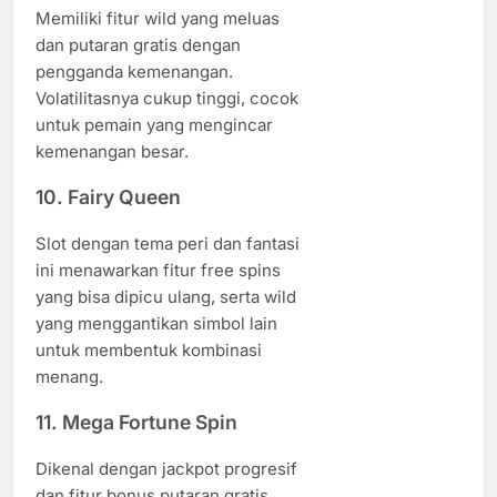
Memiliki fitur wild yang meluas
dan putaran gratis dengan
pengganda kemenangan.
Volatilitasnya cukup tinggi, cocok
untuk pemain yang mengincar
kemenangan besar.
10.
Fairy Queen
Slot dengan tema peri dan fantasi
ini menawarkan fitur free spins
yang bisa dipicu ulang, serta wild
yang menggantikan simbol lain
untuk membentuk kombinasi
menang.
11.
Mega Fortune Spin
Dikenal dengan jackpot progresif
dan fitur bonus putaran gratis