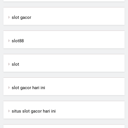
slot gacor
slot88
slot
slot gacor hari ini
situs slot gacor hari ini