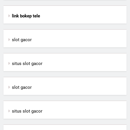
link bokep tele
slot gacor
situs slot gacor
slot gacor
situs slot gacor