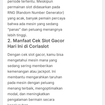
periode tertentu. Meskipun
permainan slot didasarkan pada
RNG (Random Number Generator)
yang acak, banyak pemain percaya
bahwa ada mesin yang sedang
“panas” dan peluang menangnya
lebih tinggi.
2. Manfaat Cek Slot Gacor
Hari Ini di Corlaslot
Dengan cek slot gacor, kamu bisa
mengetahui mesin mana yang
sedang sering memberikan
kemenangan atau jackpot. Ini
membantu mengarahkan taruhan
pada mesin dengan peluang
menang terbaik, mengoptimalkan
modal, dan meningkatkan
pengalaman bermain secara