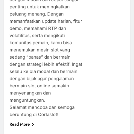
penting untuk meningkatkan
peluang menang. Dengan
memanfaatkan update harian, fitur
demo, memahami RTP dan
volatilitas, serta mengikuti
komunitas pemain, kamu bisa
menemukan mesin slot yang
sedang “panas” dan bermain
dengan strategi lebih efektif. Ingat
selalu kelola modal dan bermain
dengan bijak agar pengalaman
bermain slot online semakin
menyenangkan dan
menguntungkan.
Selamat mencoba dan semoga
beruntung di Corlaslot!
Read More