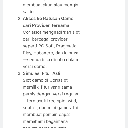
membuat akun atau mengisi
saldo.
Akses ke Ratusan Game
dari Provider Ternama
Corlaslot menghadirkan slot
dari berbagai provider
seperti PG Soft, Pragmatic
Play, Habanero, dan lainnya
—semua bisa dicoba dalam
versi demo.
Simulasi Fitur Asli
Slot demo di Corlaslot
memiliki fitur yang sama
persis dengan versi reguler
—termasuk free spin, wild,
scatter, dan mini games. Ini
membuat pemain dapat
memahami bagaimana