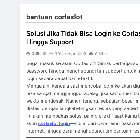
bantuan corlaslot
Solusi Jika Tidak Bisa Login ke Corla
Hingga Support
0d8cff8
1 Year Ago
0
6 Mins
Gagal masuk ke akun Corlaslot? Simak berbagai solu
password hingga menghubungi tim support untuk 
login secara cepat dan efektif.
Mengalami kendala saat mencoba login ke akun digit
bisa sangat mengganggu, apalagi jika kamu memb
waktu mendesak. Namun tenang, sebagian besar ma
diatasi dengan langkah-langkah teknis yang sederha
ini akan membahas solusi paling efektif saat kamu t
akun
corlaslot login
—mulai dari cara reset passwo
internet, hingga cara menghubungi tim bantuan res