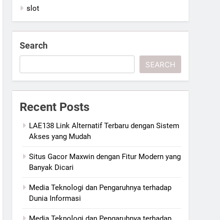
slot
Search
SEARCH
Recent Posts
LAE138 Link Alternatif Terbaru dengan Sistem
Akses yang Mudah
Situs Gacor Maxwin dengan Fitur Modern yang
Banyak Dicari
Media Teknologi dan Pengaruhnya terhadap
Dunia Informasi
Media Teknologi dan Pengaruhnya terhadap