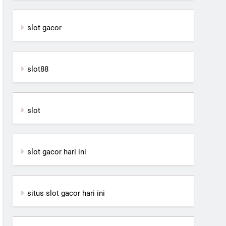
slot gacor
slot88
slot
slot gacor hari ini
situs slot gacor hari ini