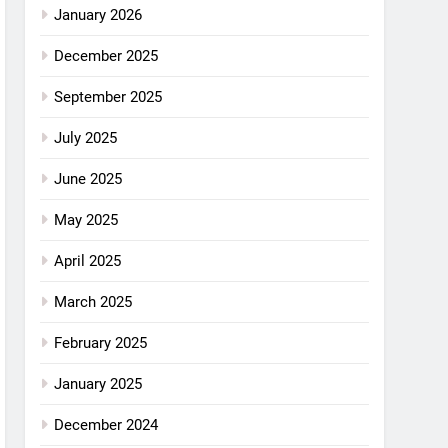
January 2026
December 2025
September 2025
July 2025
June 2025
May 2025
April 2025
March 2025
February 2025
January 2025
December 2024