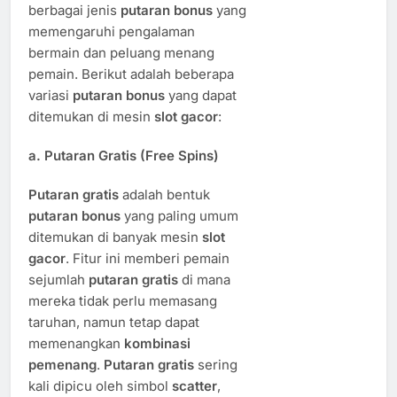
berbagai jenis
putaran bonus
yang
memengaruhi pengalaman
bermain dan peluang menang
pemain. Berikut adalah beberapa
variasi
putaran bonus
yang dapat
ditemukan di mesin
slot gacor
:
a.
Putaran Gratis (Free Spins)
Putaran gratis
adalah bentuk
putaran bonus
yang paling umum
ditemukan di banyak mesin
slot
gacor
. Fitur ini memberi pemain
sejumlah
putaran gratis
di mana
mereka tidak perlu memasang
taruhan, namun tetap dapat
memenangkan
kombinasi
pemenang
.
Putaran gratis
sering
kali dipicu oleh simbol
scatter
,