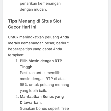
penarikan kemenangan
dengan mudah.
Tips Menang di Situs Slot
Gacor Hari Ini
Untuk meningkatkan peluang Anda
meraih kemenangan besar, berikut
beberapa tips yang dapat Anda
terapkan:
Pilih Mesin dengan RTP
Tinggi:
Pastikan untuk memilih
mesin dengan RTP di atas
95% untuk peluang menang
yang lebih baik.
Manfaatkan Bonus yang
Ditawarkan:
Gunakan bonus seperti free