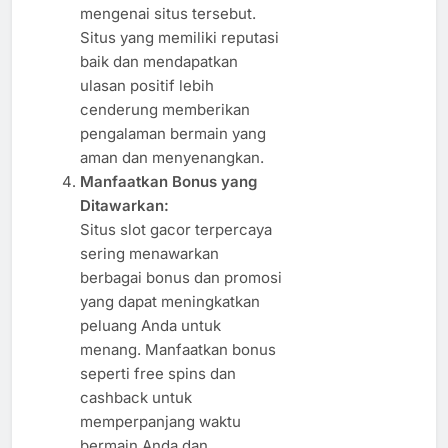
mengenai situs tersebut.
Situs yang memiliki reputasi
baik dan mendapatkan
ulasan positif lebih
cenderung memberikan
pengalaman bermain yang
aman dan menyenangkan.
Manfaatkan Bonus yang
Ditawarkan:
Situs slot gacor terpercaya
sering menawarkan
berbagai bonus dan promosi
yang dapat meningkatkan
peluang Anda untuk
menang. Manfaatkan bonus
seperti free spins dan
cashback untuk
memperpanjang waktu
bermain Anda dan