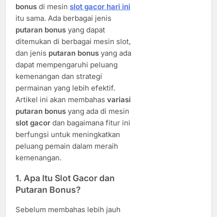
bonus
di mesin
slot gacor hari ini
itu sama. Ada berbagai jenis
putaran bonus
yang dapat
ditemukan di berbagai mesin slot,
dan jenis
putaran bonus
yang ada
dapat mempengaruhi peluang
kemenangan dan strategi
permainan yang lebih efektif.
Artikel ini akan membahas
variasi
putaran bonus
yang ada di mesin
slot gacor
dan bagaimana fitur ini
berfungsi untuk meningkatkan
peluang pemain dalam meraih
kemenangan.
1. Apa Itu Slot Gacor dan
Putaran Bonus?
Sebelum membahas lebih jauh