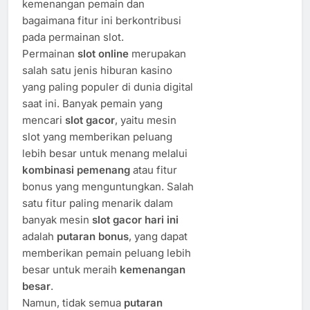
kemenangan pemain dan
bagaimana fitur ini berkontribusi
pada permainan slot.
Permainan
slot online
merupakan
salah satu jenis hiburan kasino
yang paling populer di dunia digital
saat ini. Banyak pemain yang
mencari
slot gacor
, yaitu mesin
slot yang memberikan peluang
lebih besar untuk menang melalui
kombinasi pemenang
atau fitur
bonus yang menguntungkan. Salah
satu fitur paling menarik dalam
banyak mesin
slot gacor hari ini
adalah
putaran bonus
, yang dapat
memberikan pemain peluang lebih
besar untuk meraih
kemenangan
besar
.
Namun, tidak semua
putaran