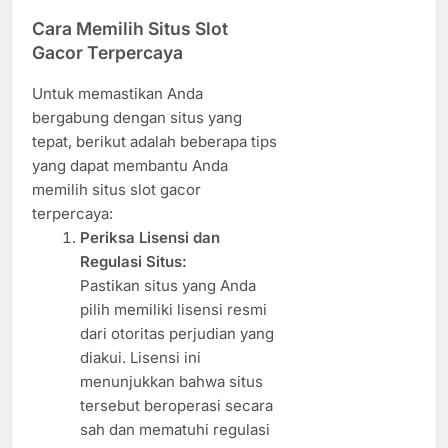
Cara Memilih Situs Slot
Gacor Terpercaya
Untuk memastikan Anda
bergabung dengan situs yang
tepat, berikut adalah beberapa tips
yang dapat membantu Anda
memilih situs slot gacor
terpercaya:
Periksa Lisensi dan
Regulasi Situs:
Pastikan situs yang Anda
pilih memiliki lisensi resmi
dari otoritas perjudian yang
diakui. Lisensi ini
menunjukkan bahwa situs
tersebut beroperasi secara
sah dan mematuhi regulasi