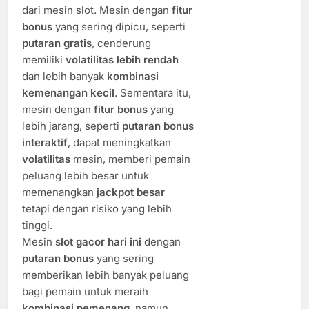
dari mesin slot. Mesin dengan
fitur
bonus
yang sering dipicu, seperti
putaran gratis
, cenderung
memiliki
volatilitas lebih rendah
dan lebih banyak
kombinasi
kemenangan kecil
. Sementara itu,
mesin dengan
fitur bonus
yang
lebih jarang, seperti
putaran bonus
interaktif
, dapat meningkatkan
volatilitas
mesin, memberi pemain
peluang lebih besar untuk
memenangkan
jackpot besar
tetapi dengan risiko yang lebih
tinggi.
Mesin
slot gacor hari ini
dengan
putaran bonus
yang sering
memberikan lebih banyak peluang
bagi pemain untuk meraih
kombinasi pemenang
, namun