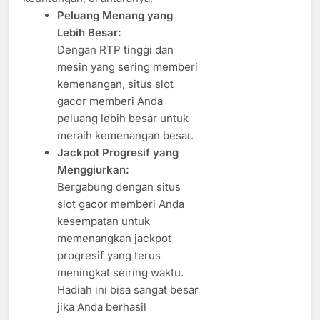
Peluang Menang yang
Lebih Besar:
Dengan RTP tinggi dan
mesin yang sering memberi
kemenangan, situs slot
gacor memberi Anda
peluang lebih besar untuk
meraih kemenangan besar.
Jackpot Progresif yang
Menggiurkan:
Bergabung dengan situs
slot gacor memberi Anda
kesempatan untuk
memenangkan jackpot
progresif yang terus
meningkat seiring waktu.
Hadiah ini bisa sangat besar
jika Anda berhasil