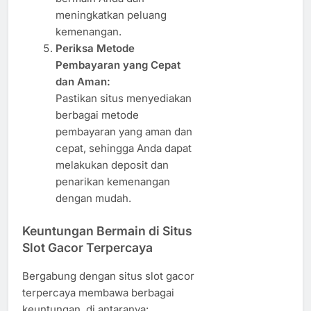
meningkatkan peluang
kemenangan.
Periksa Metode
Pembayaran yang Cepat
dan Aman:
Pastikan situs menyediakan
berbagai metode
pembayaran yang aman dan
cepat, sehingga Anda dapat
melakukan deposit dan
penarikan kemenangan
dengan mudah.
Keuntungan Bermain di Situs
Slot Gacor Terpercaya
Bergabung dengan situs slot gacor
terpercaya membawa berbagai
keuntungan, di antaranya: