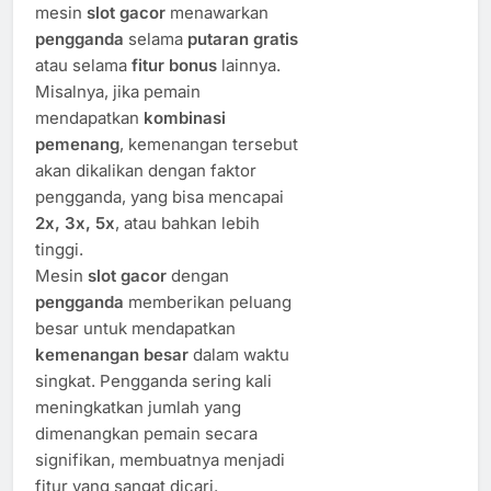
mesin
slot gacor
menawarkan
pengganda
selama
putaran gratis
atau selama
fitur bonus
lainnya.
Misalnya, jika pemain
mendapatkan
kombinasi
pemenang
, kemenangan tersebut
akan dikalikan dengan faktor
pengganda, yang bisa mencapai
2x, 3x, 5x
, atau bahkan lebih
tinggi.
Mesin
slot gacor
dengan
pengganda
memberikan peluang
besar untuk mendapatkan
kemenangan besar
dalam waktu
singkat. Pengganda sering kali
meningkatkan jumlah yang
dimenangkan pemain secara
signifikan, membuatnya menjadi
fitur yang sangat dicari.