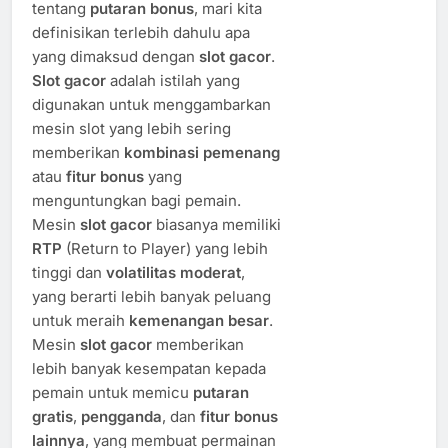
tentang
putaran bonus
, mari kita
definisikan terlebih dahulu apa
yang dimaksud dengan
slot gacor
.
Slot gacor
adalah istilah yang
digunakan untuk menggambarkan
mesin slot yang lebih sering
memberikan
kombinasi pemenang
atau
fitur bonus
yang
menguntungkan bagi pemain.
Mesin
slot gacor
biasanya memiliki
RTP
(Return to Player) yang lebih
tinggi dan
volatilitas moderat
,
yang berarti lebih banyak peluang
untuk meraih
kemenangan besar
.
Mesin
slot gacor
memberikan
lebih banyak kesempatan kepada
pemain untuk memicu
putaran
gratis
,
pengganda
, dan
fitur bonus
lainnya
, yang membuat permainan