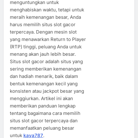
menguntungkan untuk
menghabiskan waktu, tetapi untuk
meraih kemenangan besar, Anda
harus memilih situs slot gacor
terpercaya. Dengan mesin slot
yang menawarkan Return to Player
(RTP) tinggi, peluang Anda untuk
menang akan jauh lebih besar.
Situs slot gacor adalah situs yang
sering memberikan kemenangan
dan hadiah menarik, baik dalam
bentuk kemenangan kecil yang
konsisten atau jackpot besar yang
menggiurkan. Artikel ini akan
memberikan panduan lengkap
tentang bagaimana cara memilih
situs slot gacor terpercaya dan
memanfaatkan peluang besar
untuk
kaya787
.