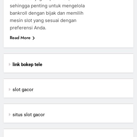
sehingga penting untuk mengelola
bankroll dengan bijak dan memilih
mesin slot yang sesuai dengan
preferensi Anda.
Read More
link bokep tele
slot gacor
situs slot gacor