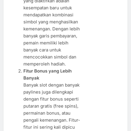
yang diaktifkan adalah
kesempatan baru untuk
mendapatkan kombinasi
simbol yang menghasilkan
kemenangan. Dengan lebih
banyak garis pembayaran,
pemain memiliki lebih
banyak cara untuk
mencocokkan simbol dan
memperoleh hadiah.
Fitur Bonus yang Lebih
Banyak
Banyak slot dengan banyak
paylines juga dilengkapi
dengan fitur bonus seperti
putaran gratis (free spins),
permainan bonus, atau
pengali kemenangan. Fitur-
fitur ini sering kali dipicu