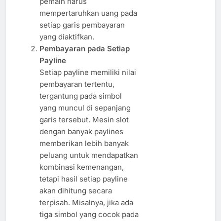
pemain harus
mempertaruhkan uang pada
setiap garis pembayaran
yang diaktifkan.
Pembayaran pada Setiap
Payline
Setiap payline memiliki nilai
pembayaran tertentu,
tergantung pada simbol
yang muncul di sepanjang
garis tersebut. Mesin slot
dengan banyak paylines
memberikan lebih banyak
peluang untuk mendapatkan
kombinasi kemenangan,
tetapi hasil setiap payline
akan dihitung secara
terpisah. Misalnya, jika ada
tiga simbol yang cocok pada