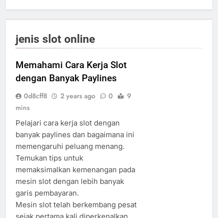
jenis slot online
Memahami Cara Kerja Slot
dengan Banyak Paylines
0d8cff8
2 years ago
0
9
mins
Pelajari cara kerja slot dengan
banyak paylines dan bagaimana ini
memengaruhi peluang menang.
Temukan tips untuk
memaksimalkan kemenangan pada
mesin slot dengan lebih banyak
garis pembayaran.
Mesin slot telah berkembang pesat
sejak pertama kali diperkenalkan,