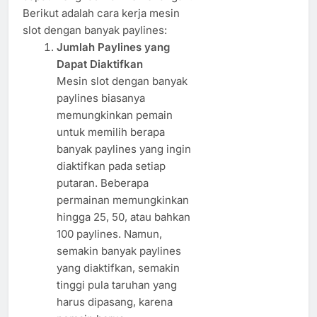
Berikut adalah cara kerja mesin
slot dengan banyak paylines:
Jumlah Paylines yang
Dapat Diaktifkan
Mesin slot dengan banyak
paylines biasanya
memungkinkan pemain
untuk memilih berapa
banyak paylines yang ingin
diaktifkan pada setiap
putaran. Beberapa
permainan memungkinkan
hingga 25, 50, atau bahkan
100 paylines. Namun,
semakin banyak paylines
yang diaktifkan, semakin
tinggi pula taruhan yang
harus dipasang, karena