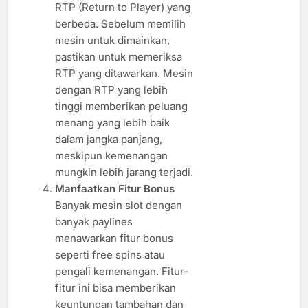
RTP (Return to Player) yang
berbeda. Sebelum memilih
mesin untuk dimainkan,
pastikan untuk memeriksa
RTP yang ditawarkan. Mesin
dengan RTP yang lebih
tinggi memberikan peluang
menang yang lebih baik
dalam jangka panjang,
meskipun kemenangan
mungkin lebih jarang terjadi.
Manfaatkan Fitur Bonus
Banyak mesin slot dengan
banyak paylines
menawarkan fitur bonus
seperti free spins atau
pengali kemenangan. Fitur-
fitur ini bisa memberikan
keuntungan tambahan dan