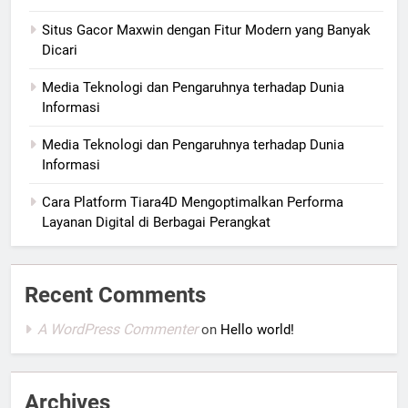
Situs Gacor Maxwin dengan Fitur Modern yang Banyak
Dicari
Media Teknologi dan Pengaruhnya terhadap Dunia
Informasi
Media Teknologi dan Pengaruhnya terhadap Dunia
Informasi
Cara Platform Tiara4D Mengoptimalkan Performa
Layanan Digital di Berbagai Perangkat
Recent Comments
A WordPress Commenter
on
Hello world!
Archives