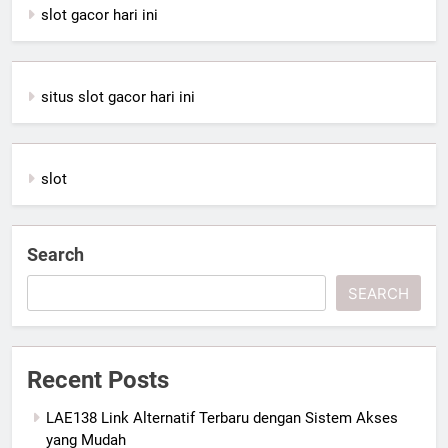
slot gacor hari ini
situs slot gacor hari ini
slot
Search
SEARCH
Recent Posts
LAE138 Link Alternatif Terbaru dengan Sistem Akses
yang Mudah