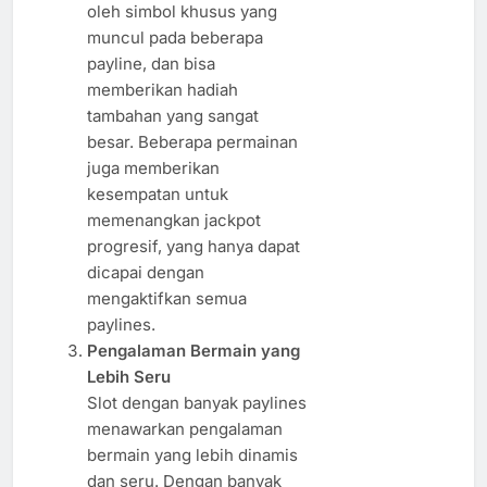
oleh simbol khusus yang
muncul pada beberapa
payline, dan bisa
memberikan hadiah
tambahan yang sangat
besar. Beberapa permainan
juga memberikan
kesempatan untuk
memenangkan jackpot
progresif, yang hanya dapat
dicapai dengan
mengaktifkan semua
paylines.
Pengalaman Bermain yang
Lebih Seru
Slot dengan banyak paylines
menawarkan pengalaman
bermain yang lebih dinamis
dan seru. Dengan banyak