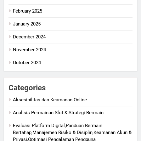
February 2025
January 2025
December 2024
November 2024
October 2024
Categories
Aksesibilitas dan Keamanan Online
Analisis Permainan Slot & Strategi Bermain
Evaluasi Platform Digital,Panduan Bermain
Bertahap,Manajemen Risiko & Disiplin,Keamanan Akun &
Privasi,Optimasi Pengalaman Pengguna