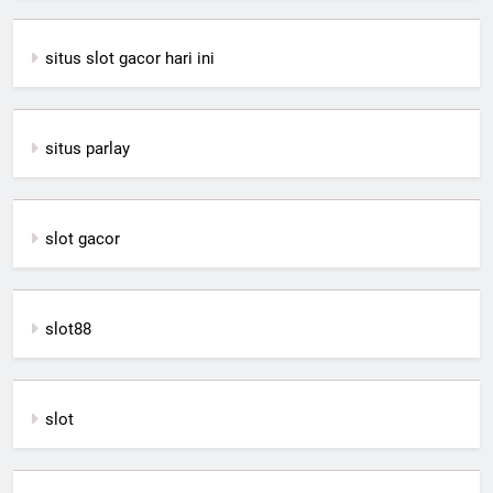
situs slot gacor hari ini
situs parlay
slot gacor
slot88
slot