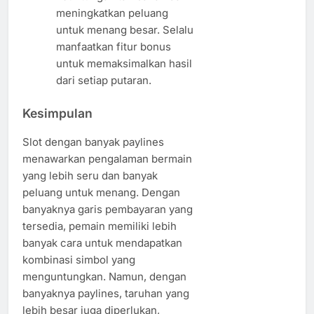
meningkatkan peluang
untuk menang besar. Selalu
manfaatkan fitur bonus
untuk memaksimalkan hasil
dari setiap putaran.
Kesimpulan
Slot dengan banyak paylines
menawarkan pengalaman bermain
yang lebih seru dan banyak
peluang untuk menang. Dengan
banyaknya garis pembayaran yang
tersedia, pemain memiliki lebih
banyak cara untuk mendapatkan
kombinasi simbol yang
menguntungkan. Namun, dengan
banyaknya paylines, taruhan yang
lebih besar juga diperlukan,