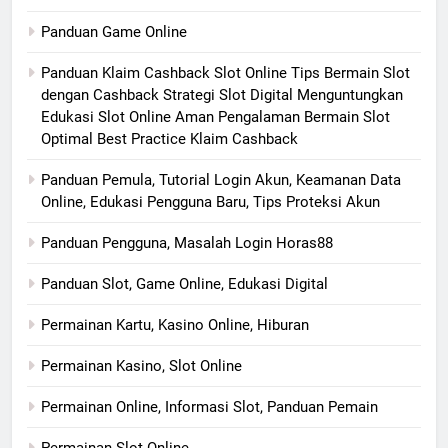
Panduan Game Online
Panduan Klaim Cashback Slot Online Tips Bermain Slot
dengan Cashback Strategi Slot Digital Menguntungkan
Edukasi Slot Online Aman Pengalaman Bermain Slot
Optimal Best Practice Klaim Cashback
Panduan Pemula, Tutorial Login Akun, Keamanan Data
Online, Edukasi Pengguna Baru, Tips Proteksi Akun
Panduan Pengguna, Masalah Login Horas88
Panduan Slot, Game Online, Edukasi Digital
Permainan Kartu, Kasino Online, Hiburan
Permainan Kasino, Slot Online
Permainan Online, Informasi Slot, Panduan Pemain