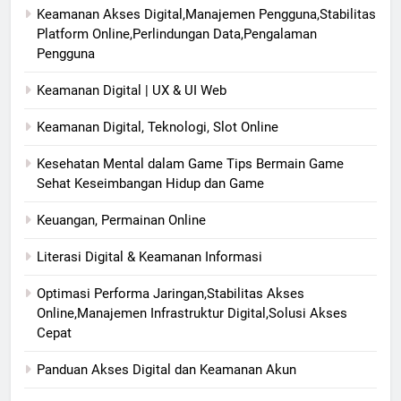
Keamanan Akses Digital,Manajemen Pengguna,Stabilitas
Platform Online,Perlindungan Data,Pengalaman
Pengguna
Keamanan Digital | UX & UI Web
Keamanan Digital, Teknologi, Slot Online
Kesehatan Mental dalam Game Tips Bermain Game
Sehat Keseimbangan Hidup dan Game
Keuangan, Permainan Online
Literasi Digital & Keamanan Informasi
Optimasi Performa Jaringan,Stabilitas Akses
Online,Manajemen Infrastruktur Digital,Solusi Akses
Cepat
Panduan Akses Digital dan Keamanan Akun