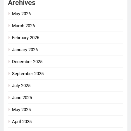
Archives
May 2026
March 2026
February 2026
January 2026
December 2025
September 2025
July 2025
June 2025
May 2025
April 2025