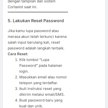
dengan tampilan dan sistem
Corlaslot saat ini.
5. Lakukan Reset Password
Jika kamu lupa password atau
merasa akun telah terkunci karena
salah input berulang kali, reset
password adalah langkah terbaik.
Cara Reset:
Klik tombol “Lupa
Password” pada halaman
login.
Masukkan email atau nomor
telepon yang terdaftar.
Ikuti instruksi reset yang
dikirim melalui email/SMS.
Buat password baru yang
kuat dan unik.