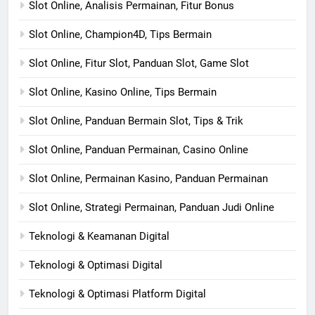
Slot Online, Analisis Permainan, Fitur Bonus
Slot Online, Champion4D, Tips Bermain
Slot Online, Fitur Slot, Panduan Slot, Game Slot
Slot Online, Kasino Online, Tips Bermain
Slot Online, Panduan Bermain Slot, Tips & Trik
Slot Online, Panduan Permainan, Casino Online
Slot Online, Permainan Kasino, Panduan Permainan
Slot Online, Strategi Permainan, Panduan Judi Online
Teknologi & Keamanan Digital
Teknologi & Optimasi Digital
Teknologi & Optimasi Platform Digital