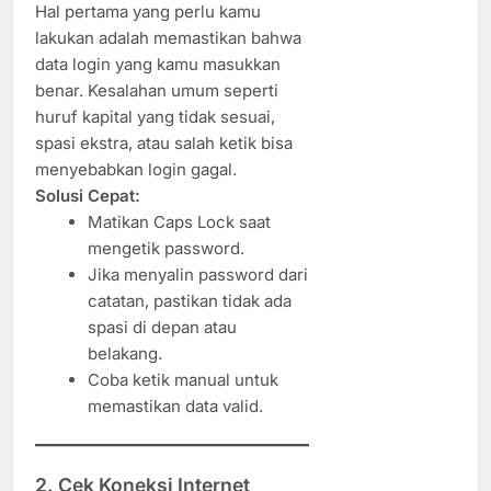
Hal pertama yang perlu kamu
lakukan adalah memastikan bahwa
data login yang kamu masukkan
benar. Kesalahan umum seperti
huruf kapital yang tidak sesuai,
spasi ekstra, atau salah ketik bisa
menyebabkan login gagal.
Solusi Cepat:
Matikan Caps Lock saat
mengetik password.
Jika menyalin password dari
catatan, pastikan tidak ada
spasi di depan atau
belakang.
Coba ketik manual untuk
memastikan data valid.
2. Cek Koneksi Internet