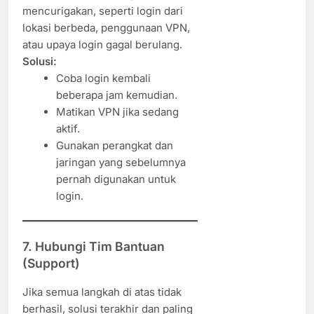
mencurigakan, seperti login dari
lokasi berbeda, penggunaan VPN,
atau upaya login gagal berulang.
Solusi:
Coba login kembali
beberapa jam kemudian.
Matikan VPN jika sedang
aktif.
Gunakan perangkat dan
jaringan yang sebelumnya
pernah digunakan untuk
login.
7. Hubungi Tim Bantuan
(Support)
Jika semua langkah di atas tidak
berhasil, solusi terakhir dan paling