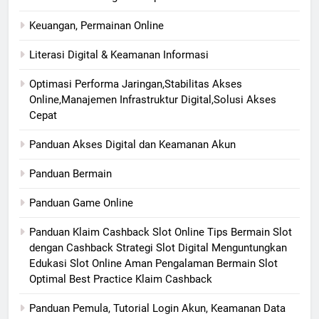
Keuangan, Permainan Online
Literasi Digital & Keamanan Informasi
Optimasi Performa Jaringan,Stabilitas Akses
Online,Manajemen Infrastruktur Digital,Solusi Akses
Cepat
Panduan Akses Digital dan Keamanan Akun
Panduan Bermain
Panduan Game Online
Panduan Klaim Cashback Slot Online Tips Bermain Slot
dengan Cashback Strategi Slot Digital Menguntungkan
Edukasi Slot Online Aman Pengalaman Bermain Slot
Optimal Best Practice Klaim Cashback
Panduan Pemula, Tutorial Login Akun, Keamanan Data