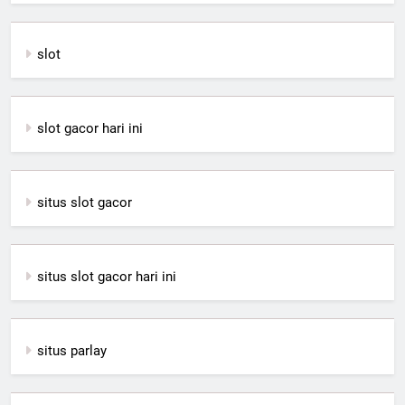
slot
slot gacor hari ini
situs slot gacor
situs slot gacor hari ini
situs parlay