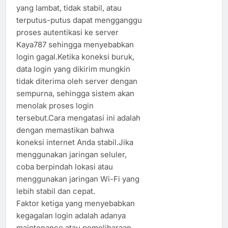
yang lambat, tidak stabil, atau
terputus-putus dapat mengganggu
proses autentikasi ke server
Kaya787 sehingga menyebabkan
login gagal.Ketika koneksi buruk,
data login yang dikirim mungkin
tidak diterima oleh server dengan
sempurna, sehingga sistem akan
menolak proses login
tersebut.Cara mengatasi ini adalah
dengan memastikan bahwa
koneksi internet Anda stabil.Jika
menggunakan jaringan seluler,
coba berpindah lokasi atau
menggunakan jaringan Wi-Fi yang
lebih stabil dan cepat.
Faktor ketiga yang menyebabkan
kegagalan login adalah adanya
maintenance atau pemeliharaan