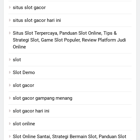
situs slot gacor
situs slot gacor hari ini
Situs Slot Terpercaya, Panduan Slot Online, Tips &
Strategi Slot, Game Slot Populer, Review Platform Judi
Online
slot
Slot Demo
slot gacor
slot gacor gampang menang
slot gacor hari ini
slot online
Slot Online Santai, Strategi Bermain Slot, Panduan Slot