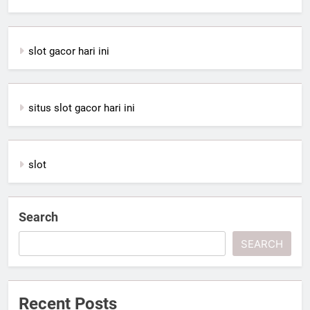
slot gacor hari ini
situs slot gacor hari ini
slot
Search
SEARCH
Recent Posts