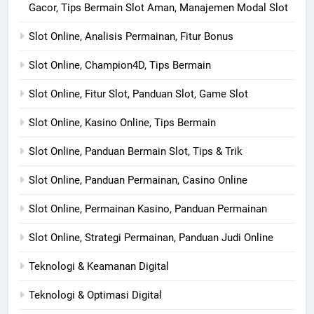
Gacor, Tips Bermain Slot Aman, Manajemen Modal Slot
Slot Online, Analisis Permainan, Fitur Bonus
Slot Online, Champion4D, Tips Bermain
Slot Online, Fitur Slot, Panduan Slot, Game Slot
Slot Online, Kasino Online, Tips Bermain
Slot Online, Panduan Bermain Slot, Tips & Trik
Slot Online, Panduan Permainan, Casino Online
Slot Online, Permainan Kasino, Panduan Permainan
Slot Online, Strategi Permainan, Panduan Judi Online
Teknologi & Keamanan Digital
Teknologi & Optimasi Digital