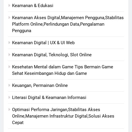
Keamanan & Edukasi
Keamanan Akses Digital,Manajemen Pengguna,Stabilitas
Platform Online,Perlindungan Data,Pengalaman
Pengguna
Keamanan Digital | UX & UI Web
Keamanan Digital, Teknologi, Slot Online
Kesehatan Mental dalam Game Tips Bermain Game
Sehat Keseimbangan Hidup dan Game
Keuangan, Permainan Online
Literasi Digital & Keamanan Informasi
Optimasi Performa Jaringan,Stabilitas Akses
Online,Manajemen Infrastruktur Digital,Solusi Akses
Cepat