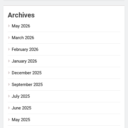
Archives
May 2026
March 2026
February 2026
January 2026
December 2025
September 2025
July 2025
June 2025
May 2025