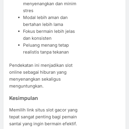
menyenangkan dan minim
stres
Modal lebih aman dan
bertahan lebih lama
Fokus bermain lebih jelas
dan konsisten
Peluang menang tetap
realistis tanpa tekanan
Pendekatan ini menjadikan slot
online sebagai hiburan yang
menyenangkan sekaligus
menguntungkan.
Kesimpulan
Memilih link situs slot gacor yang
tepat sangat penting bagi pemain
santai yang ingin bermain efektif.