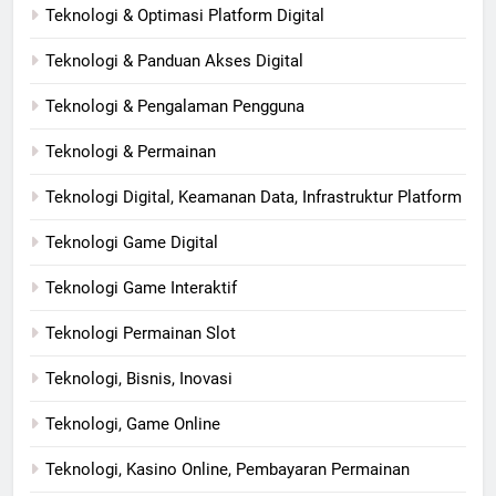
Teknologi & Optimasi Platform Digital
Teknologi & Panduan Akses Digital
Teknologi & Pengalaman Pengguna
Teknologi & Permainan
Teknologi Digital, Keamanan Data, Infrastruktur Platform
Teknologi Game Digital
Teknologi Game Interaktif
Teknologi Permainan Slot
Teknologi, Bisnis, Inovasi
Teknologi, Game Online
Teknologi, Kasino Online, Pembayaran Permainan