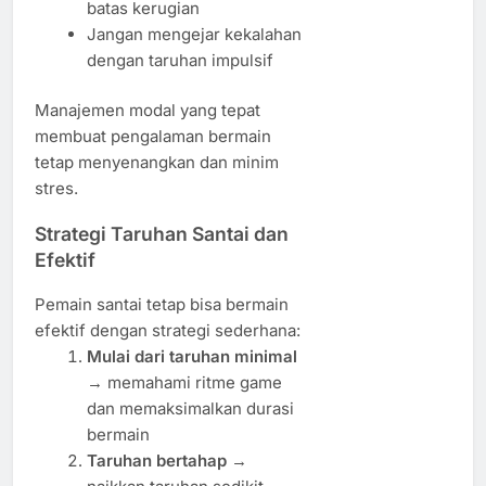
batas kerugian
Jangan mengejar kekalahan
dengan taruhan impulsif
Manajemen modal yang tepat
membuat pengalaman bermain
tetap menyenangkan dan minim
stres.
Strategi Taruhan Santai dan
Efektif
Pemain santai tetap bisa bermain
efektif dengan strategi sederhana:
Mulai dari taruhan minimal
→ memahami ritme game
dan memaksimalkan durasi
bermain
Taruhan bertahap
→