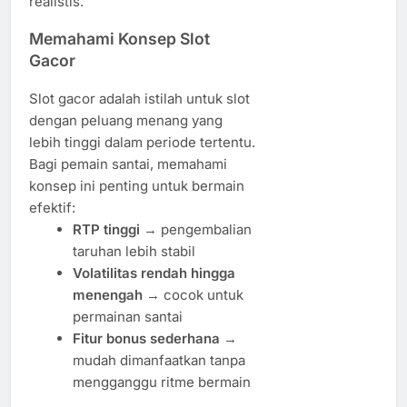
realistis.
Memahami Konsep Slot
Gacor
Slot gacor adalah istilah untuk slot
dengan peluang menang yang
lebih tinggi dalam periode tertentu.
Bagi pemain santai, memahami
konsep ini penting untuk bermain
efektif:
RTP tinggi
→ pengembalian
taruhan lebih stabil
Volatilitas rendah hingga
menengah
→ cocok untuk
permainan santai
Fitur bonus sederhana
→
mudah dimanfaatkan tanpa
mengganggu ritme bermain