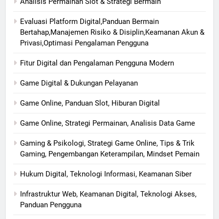
Analisis Permainan Slot & Strategi Bermain
Evaluasi Platform Digital,Panduan Bermain
Bertahap,Manajemen Risiko & Disiplin,Keamanan Akun &
Privasi,Optimasi Pengalaman Pengguna
Fitur Digital dan Pengalaman Pengguna Modern
Game Digital & Dukungan Pelayanan
Game Online, Panduan Slot, Hiburan Digital
Game Online, Strategi Permainan, Analisis Data Game
Gaming & Psikologi, Strategi Game Online, Tips & Trik
Gaming, Pengembangan Keterampilan, Mindset Pemain
Hukum Digital, Teknologi Informasi, Keamanan Siber
Infrastruktur Web, Keamanan Digital, Teknologi Akses,
Panduan Pengguna