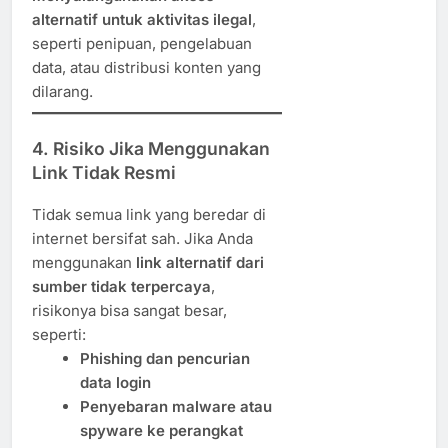
alternatif untuk aktivitas ilegal
,
seperti penipuan, pengelabuan
data, atau distribusi konten yang
dilarang.
4. Risiko Jika Menggunakan
Link Tidak Resmi
Tidak semua link yang beredar di
internet bersifat sah. Jika Anda
menggunakan
link alternatif dari
sumber tidak terpercaya
,
risikonya bisa sangat besar,
seperti:
Phishing dan pencurian
data login
Penyebaran malware atau
spyware ke perangkat