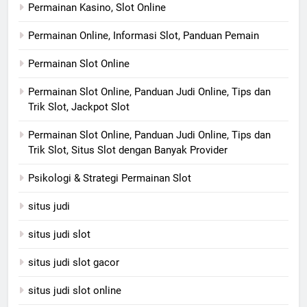
Permainan Kasino, Slot Online
Permainan Online, Informasi Slot, Panduan Pemain
Permainan Slot Online
Permainan Slot Online, Panduan Judi Online, Tips dan
Trik Slot, Jackpot Slot
Permainan Slot Online, Panduan Judi Online, Tips dan
Trik Slot, Situs Slot dengan Banyak Provider
Psikologi & Strategi Permainan Slot
situs judi
situs judi slot
situs judi slot gacor
situs judi slot online