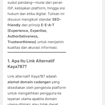
sudut pandang—mulai dari peran
ISP, kebijakan platform, hingga sisi
hukum dan etika digital. Tulisan ini
disusun mengikuti standar
SEO-
friendly
dan prinsip
E-E-A-T
(Experience, Expertise,
Authoritativeness,
Trustworthiness)
untuk menjamin
kualitas dan akurasi informasi.
1. Apa Itu Link Alternatif
Kaya787?
Link alternatif Kaya787 adalah
alamat domain cadangan
yang
disediakan oleh pengelola platform
untuk mengalihkan pengguna ke
layanan utama apabila domain
utama diblokir atau tidak dapat