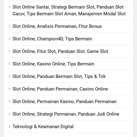
Slot Online Santai, Strategi Bermain Slot, Panduan Slot
Gacor, Tips Bermain Slot Aman, Manajemen Modal Slot
Slot Online, Analisis Permainan, Fitur Bonus
Slot Online, Champion4D, Tips Bermain
Slot Online, Fitur Slot, Panduan Slot, Game Slot
Slot Online, Kasino Online, Tips Bermain
Slot Online, Panduan Bermain Slot, Tips & Trik
Slot Online, Panduan Permainan, Casino Online
Slot Online, Permainan Kasino, Panduan Permainan
Slot Online, Strategi Permainan, Panduan Judi Online
Teknologi & Keamanan Digital