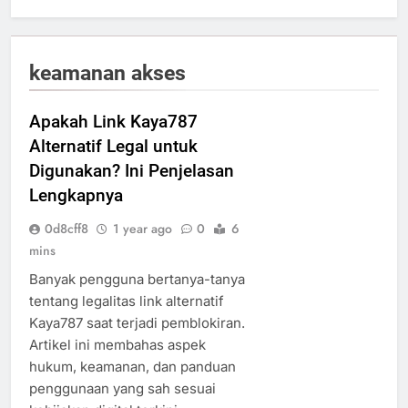
keamanan akses
Apakah Link Kaya787
Alternatif Legal untuk
Digunakan? Ini Penjelasan
Lengkapnya
0d8cff8
1 year ago
0
6
mins
Banyak pengguna bertanya-tanya
tentang legalitas link alternatif
Kaya787 saat terjadi pemblokiran.
Artikel ini membahas aspek
hukum, keamanan, dan panduan
penggunaan yang sah sesuai