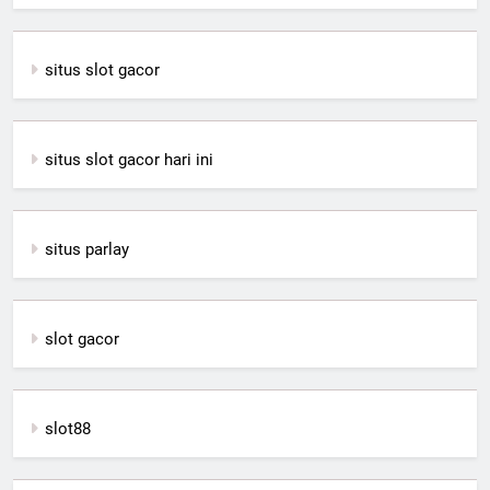
situs slot gacor
situs slot gacor hari ini
situs parlay
slot gacor
slot88