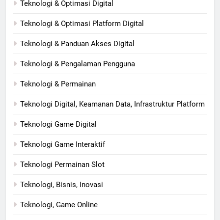
Teknologi & Optimasi Digital
Teknologi & Optimasi Platform Digital
Teknologi & Panduan Akses Digital
Teknologi & Pengalaman Pengguna
Teknologi & Permainan
Teknologi Digital, Keamanan Data, Infrastruktur Platform
Teknologi Game Digital
Teknologi Game Interaktif
Teknologi Permainan Slot
Teknologi, Bisnis, Inovasi
Teknologi, Game Online