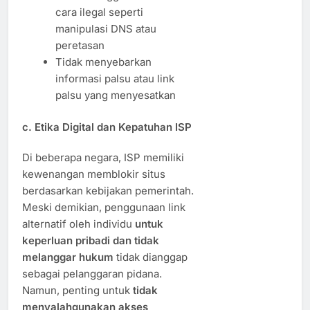
cara ilegal seperti
manipulasi DNS atau
peretasan
Tidak menyebarkan
informasi palsu atau link
palsu yang menyesatkan
c.
Etika Digital dan Kepatuhan ISP
Di beberapa negara, ISP memiliki
kewenangan memblokir situs
berdasarkan kebijakan pemerintah.
Meski demikian, penggunaan link
alternatif oleh individu
untuk
keperluan pribadi dan tidak
melanggar hukum
tidak dianggap
sebagai pelanggaran pidana.
Namun, penting untuk
tidak
menyalahgunakan akses