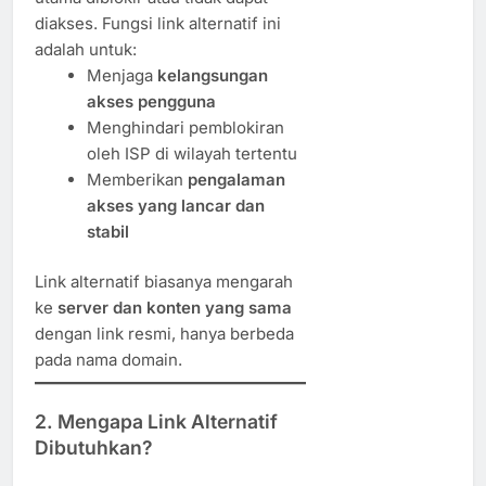
diakses. Fungsi link alternatif ini
adalah untuk:
Menjaga
kelangsungan
akses pengguna
Menghindari pemblokiran
oleh ISP di wilayah tertentu
Memberikan
pengalaman
akses yang lancar dan
stabil
Link alternatif biasanya mengarah
ke
server dan konten yang sama
dengan link resmi, hanya berbeda
pada nama domain.
2. Mengapa Link Alternatif
Dibutuhkan?