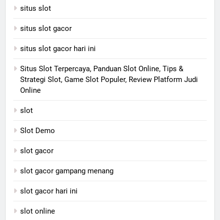
situs slot
situs slot gacor
situs slot gacor hari ini
Situs Slot Terpercaya, Panduan Slot Online, Tips &
Strategi Slot, Game Slot Populer, Review Platform Judi
Online
slot
Slot Demo
slot gacor
slot gacor gampang menang
slot gacor hari ini
slot online