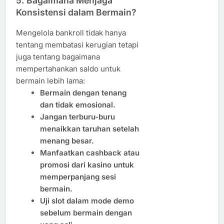
5. Bagaimana Menjaga
Konsistensi dalam Bermain?
Mengelola bankroll tidak hanya
tentang membatasi kerugian tetapi
juga tentang bagaimana
mempertahankan saldo untuk
bermain lebih lama:
Bermain dengan tenang
dan tidak emosional.
Jangan terburu-buru
menaikkan taruhan setelah
menang besar.
Manfaatkan cashback atau
promosi dari kasino untuk
memperpanjang sesi
bermain.
Uji slot dalam mode demo
sebelum bermain dengan