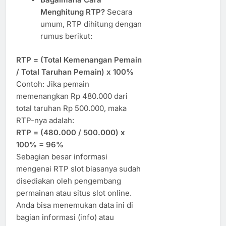
Menghitung RTP?
Secara
umum, RTP dihitung dengan
rumus berikut:
RTP = (Total Kemenangan Pemain
/ Total Taruhan Pemain) x 100%
Contoh: Jika pemain
memenangkan Rp 480.000 dari
total taruhan Rp 500.000, maka
RTP-nya adalah:
RTP = (480.000 / 500.000) x
100% = 96%
Sebagian besar informasi
mengenai RTP slot biasanya sudah
disediakan oleh pengembang
permainan atau situs slot online.
Anda bisa menemukan data ini di
bagian informasi (info) atau