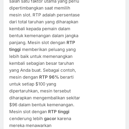
salah satu faktor utama yang perlu
dipertimbangkan saat memilih
mesin slot. RTP adalah persentase
dari total taruhan yang diharapkan
kembali kepada pemain dalam
bentuk kemenangan dalam jangka
panjang. Mesin slot dengan
RTP
tinggi
memberikan peluang yang
lebih baik untuk memenangkan
kembali sebagian besar taruhan
yang Anda buat. Sebagai contoh,
mesin dengan
RTP 96%
berarti
untuk setiap $100 yang
dipertaruhkan, mesin tersebut
diharapkan mengembalikan sekitar
$96 dalam bentuk kemenangan.
Mesin slot dengan
RTP tinggi
cenderung lebih
gacor
karena
mereka menawarkan