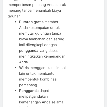
memperbesar peluang Anda untuk
menang tanpa menambah biaya
taruhan.
Putaran gratis
memberi
Anda kesempatan untuk
memutar gulungan tanpa
biaya tambahan dan sering
kali dilengkapi dengan
pengganda
yang dapat
meningkatkan kemenangan
Anda.
Wilds
menggantikan simbol
lain untuk membantu
membentuk kombinasi
pemenang.
Pengganda
dapat
melipatgandakan
kemenangan Anda selama