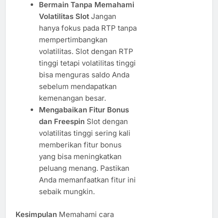
Bermain Tanpa Memahami
Volatilitas Slot
Jangan
hanya fokus pada RTP tanpa
mempertimbangkan
volatilitas. Slot dengan RTP
tinggi tetapi volatilitas tinggi
bisa menguras saldo Anda
sebelum mendapatkan
kemenangan besar.
Mengabaikan Fitur Bonus
dan Freespin
Slot dengan
volatilitas tinggi sering kali
memberikan fitur bonus
yang bisa meningkatkan
peluang menang. Pastikan
Anda memanfaatkan fitur ini
sebaik mungkin.
Kesimpulan
Memahami cara