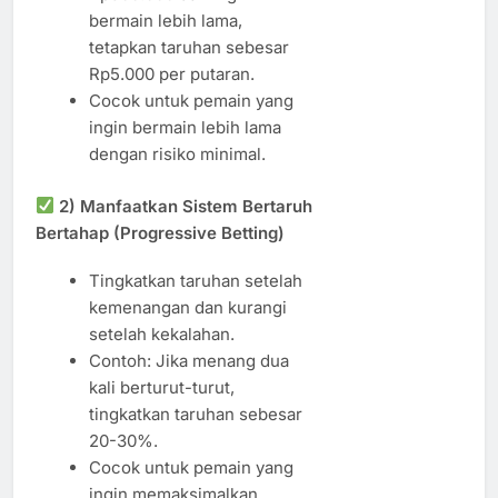
bermain lebih lama,
tetapkan taruhan sebesar
Rp5.000 per putaran.
Cocok untuk pemain yang
ingin bermain lebih lama
dengan risiko minimal.
2) Manfaatkan Sistem Bertaruh
Bertahap (Progressive Betting)
Tingkatkan taruhan setelah
kemenangan dan kurangi
setelah kekalahan.
Contoh: Jika menang dua
kali berturut-turut,
tingkatkan taruhan sebesar
20-30%.
Cocok untuk pemain yang
ingin memaksimalkan