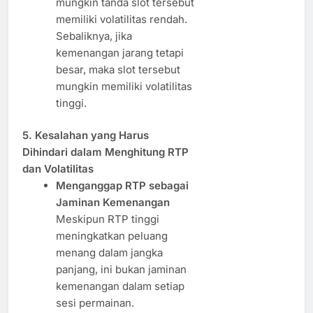
mungkin tanda slot tersebut
memiliki volatilitas rendah.
Sebaliknya, jika
kemenangan jarang tetapi
besar, maka slot tersebut
mungkin memiliki volatilitas
tinggi.
5. Kesalahan yang Harus
Dihindari dalam Menghitung RTP
dan Volatilitas
Menganggap RTP sebagai
Jaminan Kemenangan
Meskipun RTP tinggi
meningkatkan peluang
menang dalam jangka
panjang, ini bukan jaminan
kemenangan dalam setiap
sesi permainan.