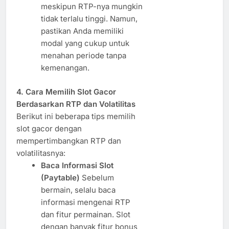
meskipun RTP-nya mungkin
tidak terlalu tinggi. Namun,
pastikan Anda memiliki
modal yang cukup untuk
menahan periode tanpa
kemenangan.
4. Cara Memilih Slot Gacor
Berdasarkan RTP dan Volatilitas
Berikut ini beberapa tips memilih
slot gacor dengan
mempertimbangkan RTP dan
volatilitasnya:
Baca Informasi Slot
(Paytable)
Sebelum
bermain, selalu baca
informasi mengenai RTP
dan fitur permainan. Slot
dengan banyak fitur bonus