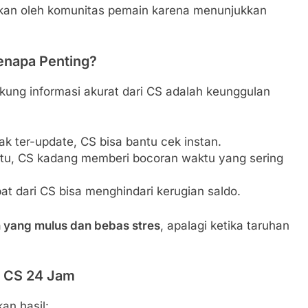
kan oleh komunitas pemain karena menunjukkan
enapa Penting?
kung informasi akurat dari CS adalah keunggulan
ak ter-update, CS bisa bantu cek instan.
entu, CS kadang memberi bocoran waktu yang sering
at dari CS bisa menghindari kerugian saldo.
yang mulus dan bebas stres
, apalagi ketika taruhan
ng CS 24 Jam
an hasil: