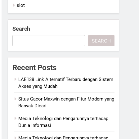
slot
Search
SEARCH
Recent Posts
LAE138 Link Alternatif Terbaru dengan Sistem
Akses yang Mudah
Situs Gacor Maxwin dengan Fitur Modern yang
Banyak Dicari
Media Teknologi dan Pengaruhnya terhadap
Dunia Informasi
Media Teknologi dan Pengaruhnya terhadap