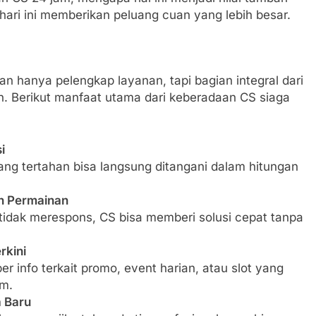
hari ini memberikan peluang cuan yang lebih besar.
n hanya pelengkap layanan, tapi bagian integral dari
 Berikut manfaat utama dari keberadaan CS siaga
i
ang tertahan bisa langsung ditangani dalam hitungan
h Permainan
 tidak merespons, CS bisa memberi solusi cepat tanpa
rkini
r info terkait promo, event harian, atau slot yang
rm.
 Baru