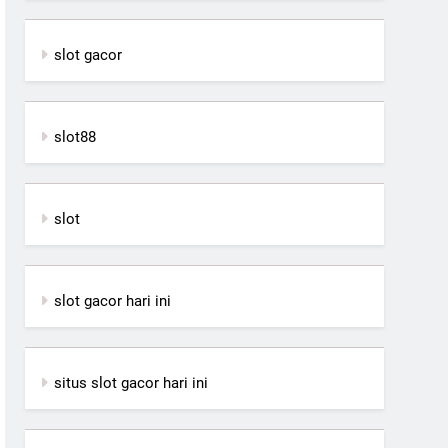
slot gacor
slot88
slot
slot gacor hari ini
situs slot gacor hari ini