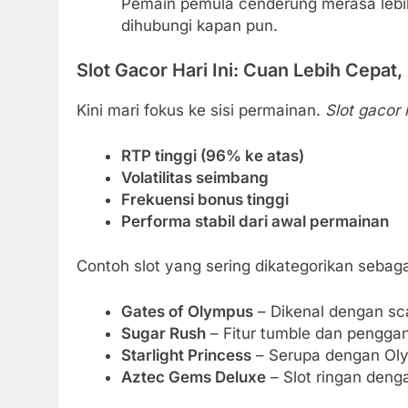
Pemain pemula cenderung merasa lebih
dihubungi kapan pun.
Slot Gacor Hari Ini: Cuan Lebih Cepat
Kini mari fokus ke sisi permainan.
Slot gacor h
RTP tinggi (96% ke atas)
Volatilitas seimbang
Frekuensi bonus tinggi
Performa stabil dari awal permainan
Contoh slot yang sering dikategorikan sebagai
Gates of Olympus
– Dikenal dengan sca
Sugar Rush
– Fitur tumble dan pengga
Starlight Princess
– Serupa dengan Oly
Aztec Gems Deluxe
– Slot ringan den