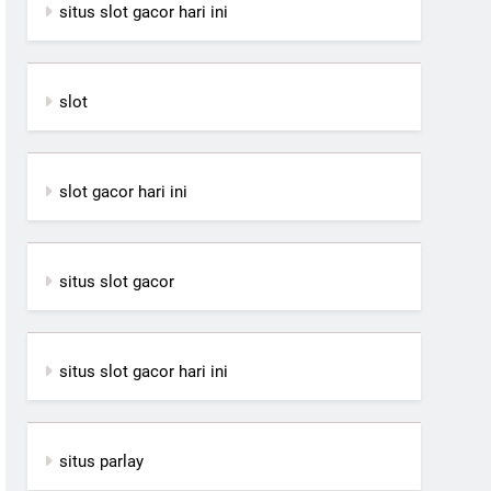
situs slot gacor hari ini
slot
slot gacor hari ini
situs slot gacor
situs slot gacor hari ini
situs parlay