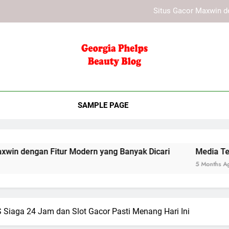
Situs Gacor Maxwin d
Media Teknologi dan 
Media Teknologi dan 
rgia Phelps Beauty Bl
LAE138 Link Alternatif Te
helps Beauty Blog Memberikan Tips Kecantikan, Produk Reko
Situs Gacor Maxwin d
SAMPLE PAGE
Media Teknologi dan 
Media Teknologi dan 
 Fitur Modern yang Banyak Dicari
Media Teknologi dan
5 Months Ago
 Siaga 24 Jam dan Slot Gacor Pasti Menang Hari Ini