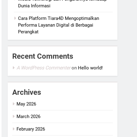
Dunia Informasi
Cara Platform Tiara4D Mengoptimalkan
Performa Layanan Digital di Berbagai
Perangkat
Recent Comments
A WordPress Commenter
on
Hello world!
Archives
May 2026
March 2026
February 2026