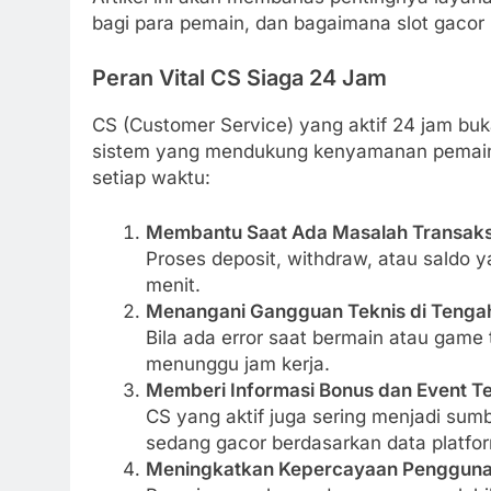
bagi para pemain, dan bagaimana slot gacor 
Peran Vital CS Siaga 24 Jam
CS (Customer Service) yang aktif 24 jam buka
sistem yang mendukung kenyamanan pemain.
setiap waktu:
Membantu Saat Ada Masalah Transaks
Proses deposit, withdraw, atau saldo y
menit.
Menangani Gangguan Teknis di Tenga
Bila ada error saat bermain atau game
menunggu jam kerja.
Memberi Informasi Bonus dan Event Te
CS yang aktif juga sering menjadi sumbe
sedang gacor berdasarkan data platfo
Meningkatkan Kepercayaan Pengguna