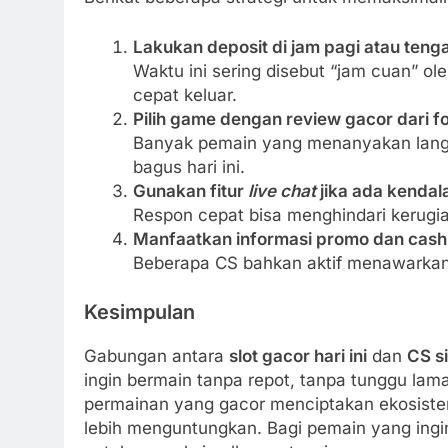
Lakukan deposit di jam pagi atau ten
Waktu ini sering disebut “jam cuan” ole
cepat keluar.
Pilih game dengan review gacor dari f
Banyak pemain yang menanyakan lang
bagus hari ini.
Gunakan fitur
live chat
jika ada kendala
Respon cepat bisa menghindari kerugian
Manfaatkan informasi promo dan cash
Beberapa CS bahkan aktif menawarkan
Kesimpulan
Gabungan antara
slot gacor hari ini
dan
CS s
ingin bermain tanpa repot, tanpa tunggu lam
permainan yang gacor menciptakan ekosist
lebih menguntungkan. Bagi pemain yang ingin