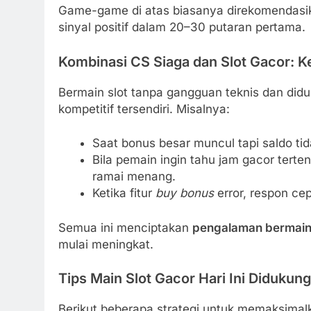
Game-game di atas biasanya direkomendasi
sinyal positif dalam 20–30 putaran pertama.
Kombinasi CS Siaga dan Slot Gacor: K
Bermain slot tanpa gangguan teknis dan didu
kompetitif tersendiri. Misalnya:
Saat bonus besar muncul tapi saldo tid
Bila pemain ingin tahu jam gacor tert
ramai menang.
Ketika fitur
buy bonus
error, respon cep
Semua ini menciptakan
pengalaman bermain 
mulai meningkat.
Tips Main Slot Gacor Hari Ini Diduku
Berikut beberapa strategi untuk memaksimalk