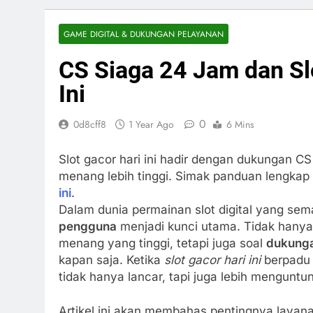
GAME DIGITAL & DUKUNGAN PELAYANAN
CS Siaga 24 Jam dan Sl
Ini
0
0d8cff8
1 Year Ago
6 Mins
Slot gacor hari ini hadir dengan dukungan 
menang lebih tinggi. Simak panduan lengkap
ini
.
Dalam dunia permainan slot digital yang se
pengguna
menjadi kunci utama. Tidak hanya
menang yang tinggi, tetapi juga soal
dukunga
kapan saja. Ketika
slot gacor hari ini
berpadu
tidak hanya lancar, tapi juga lebih menguntu
Artikel ini akan membahas pentingnya layana